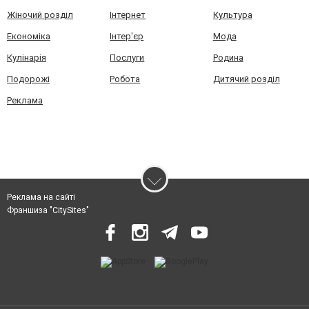
Жіночий розділ
Інтернет
Культура
Економіка
Інтер'єр
Мода
Кулінарія
Послуги
Родина
Подорожі
Робота
Дитячий розділ
Реклама
Реклама на сайті
Франшиза "CitySites"