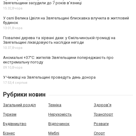
Звягельщини засудили до 7 років в'язниці
15:32,
Вчора
У селі Велика Цвіля на Звягельщині блискавка влучила в житловий
будинок
13:01,
Вчора
Повалені дерева та зірвані дахи: у Ємільчинській громаді на
Звягельщині ліквідовують наслідки негоди
10:37,
Вчора
Аномальні +37°C: жителів Звягельщини попереджають про
екстремальну погоду
09:10,
Вчора
У Чижівці на Звягельщині проведуть день донора
17:53,
4 серпня
Рубрики новин
Загальний розділ
Техніка
Здоров'я
Туризм
Нерухомість
Транспорт
Будівництво
Відпочинок
Розваги
Бізнес
Меблі
Спорт