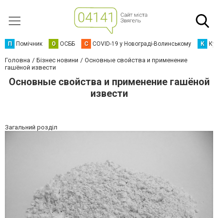
П
Помічник
О
ОСББ
C
COVID-19 у Новограді-Волинському
К
Кур
Головна
Бізнес новини
Основные свойства и применение
гашёной извести
Основные свойства и применение гашёной
извести
Загальний розділ