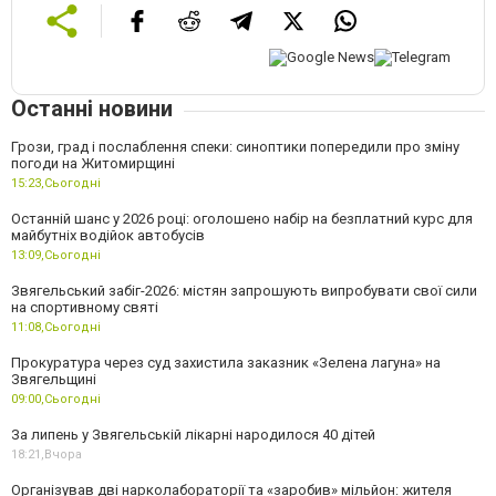
Останні новини
Грози, град і послаблення спеки: синоптики попередили про зміну
погоди на Житомирщині
15:23,
Сьогодні
Останній шанс у 2026 році: оголошено набір на безплатний курс для
майбутніх водійок автобусів
13:09,
Сьогодні
Звягельський забіг-2026: містян запрошують випробувати свої сили
на спортивному святі
11:08,
Сьогодні
Прокуратура через суд захистила заказник «Зелена лагуна» на
Звягельщині
09:00,
Сьогодні
За липень у Звягельській лікарні народилося 40 дітей
18:21,
Вчора
Організував дві нарколабораторії та «заробив» мільйон: жителя