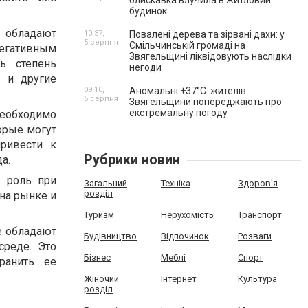
блискавка влучила в житловий
будинок
 обладают
10:37,
Повалені дерева та зірвані дахи: у
5 серпня
Ємільчинській громаді на
негативным
Звягельщині ліквідовують наслідки
ь степень
негоди
ь и другие
09:10,
Аномальні +37°C: жителів
5 серпня
Звягельщини попереджають про
екстремальну погоду
необходимо
орые могут
ривести к
Рубрики новин
а.
ю роль при
Загальний
Техніка
Здоров'я
розділ
на рынке и
Туризм
Нерухомість
Транспорт
е обладают
Будівництво
Відпочинок
Розваги
среде. Это
Бізнес
Меблі
Спорт
ранить ее
Жіночий
Інтернет
Культура
розділ