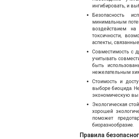
ингибировать, и в
Безопасность ис
минимальным потен
воздействием на
токсичности, возм
аспекты, связанные
Совместимость с д
учитывать совмест
быть использован
нежелательным хим
Стоимость и дост
выборе биоцида. Не
экономическую выг
Экологическая сто
хорошей экологич
поможет предотвр
биоразнообразие.
Правила безопасно