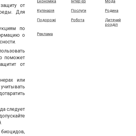
Економіка
Інтер'єр
Мода
защиту от
Кулінарія
Послуги
Родина
реды. Для
Подорожі
Робота
Дитячий
розділ
рукциям по
Реклама
формацию о
сности.
пользовать
то поможет
ащитит от
нерах или
 учитывать
дотвратить
да следует
опускайте
.
 биоцидов,