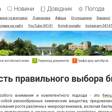
а
Новини
Довідник
Погода
ання та відповіді
Довідкова
Афіша
Оголошення
Вакансії
клама на сайті
YouTube 04141
Купуй онлайн
Instagram 0414
си англійської мови
П
Переклад документів
Г
Графік руху автобусів
ть правильного выбора 
собого внимания и компетентного подхода - это
биоц
собой разнообразные химические вещества, предназна
ования роста различных микроорганизмов, включая бактер
ко применяются в медицине, сельском хозяйстве, промы