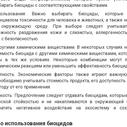
ыбирать биоциды с соответствующими свойствами.
пользования: Важно выбирать биоциды, которые
циалом токсичности для человека и животных, а также 
 окружающую среду. При выборе следует учитыват
ожность раздражения кожи и слизистых, аллергенност
 с безопасностью.
ругими химическими веществами: В некоторых случаях 
имость биоцида с другими химическими веществами, кот
ы в тех же условиях. Некоторые комбинации могут п
ическим реакциям или уменьшить эффективность биоцид
упность: Экономические факторы также играют важну
обходимо учитывать стоимость продукта, его доступность 
оду от его применения.
йкость: Предпочтение следует отдавать биоцидам, которы
еской стойкостью и не накапливаются в окружающей 
атить негативное воздействие на экосистему и сох
го использования биоцидов