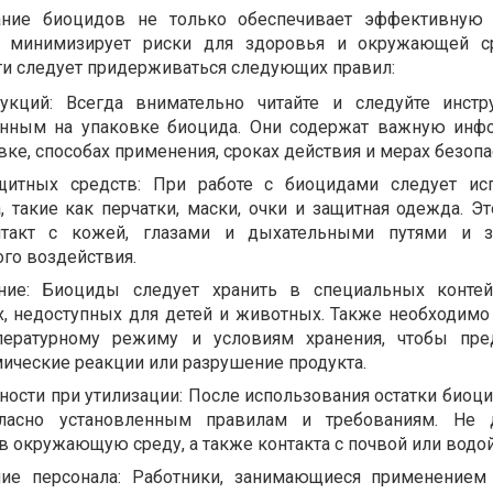
ание биоцидов не только обеспечивает эффективную 
и минимизирует риски для здоровья и окружающей с
ти следует придерживаться следующих правил:
укций: Всегда внимательно читайте и следуйте инст
анным на упаковке биоцида. Они содержат важную ин
ке, способах применения, сроках действия и мерах безопа
щитных средств: При работе с биоцидами следует ис
, такие как перчатки, маски, очки и защитная одежда. Э
нтакт с кожей, глазами и дыхательными путями и з
го воздействия.
ние: Биоциды следует хранить в специальных контей
ах, недоступных для детей и животных. Также необходимо
пературному режиму и условиям хранения, чтобы пре
ические реакции или разрушение продукта.
ости при утилизации: После использования остатки биоци
гласно установленным правилам и требованиям. Не д
 окружающую среду, а также контакта с почвой или водой
ние персонала: Работники, занимающиеся применением