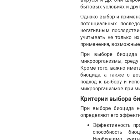
бытовых условиях и друг
Однако выбор и примен
потенциальных послед
негативным последств
учитывать не только и
применения, возможные
При выборе биоцида 
микроорганизмы, среду
Кроме того, важно имет
биоцида, а также о во
подход к выбору и исп
микроорганизмов при ми
Критерии выбора б
При выборе биоцида н
определяют его эффекти
Эффективность про
способность био
Необходимо учит