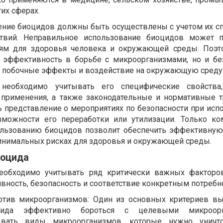
их сферах.
ение биоцидов должны быть осуществлены с учетом их с
ствий. Неправильное использование биоцидов может п
иям для здоровья человека и окружающей среды. Поэт
х эффективность в борьбе с микроорганизмами, но и бе
 побочные эффекты и воздействие на окружающую среду
необходимо учитывать его специфические свойства
 применения, а также законодательные и нормативные т
ь представление о мероприятиях по безопасности при исп
зможности его переработки или утилизации. Только к
ользованию биоцидов позволит обеспечить эффективную
нимальных рисках для здоровья и окружающей среды.
иоцида
еобходимо учитывать ряд критически важных факторов
вность, безопасность и соответствие конкретным потребн
тив микроорганизмов: Один из основных критериев вы
цида эффективно бороться с целевыми микроорг
ывать виды микроорганизмов, которые нужно уничт