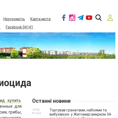
Нерухомість
Карта міста
1
Facebook 04141
биоцида
Останні новини
ид купить
.
ченные для
18:00,
Торгував гранатами, набоями та
ии, грибы,
Вчора
вибухівкою: у Житомирі викрили 34-
шленности,