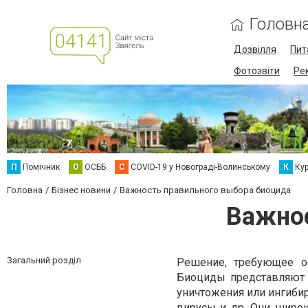
Головн
Дозвілля
Пит
Фотозвіти
Ре
П
Помічник
О
ОСББ
C
COVID-19 у Новограді-Волинському
К
Кур
Головна
Бізнес новини
Важность правильного выбора биоцида
Важнос
Загальний розділ
Решение, требующее о
Биоциды представляют 
уничтожения или ингибир
вирусы и др. Они широ