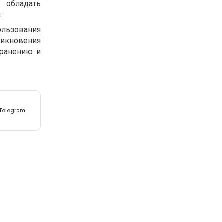
 обладать
.
ользования
никновения
транению и