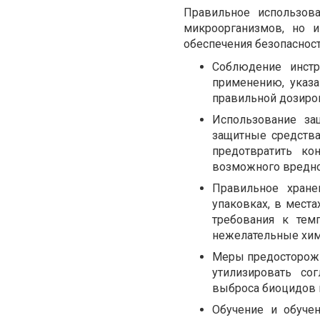
Правильное использов
микроорганизмов, но 
обеспечения безопаснос
Соблюдение инстр
применению, указ
правильной дозиров
Использование за
защитные средства
предотвратить ко
возможного вредно
Правильное хране
упаковках, в мест
требования к тем
нежелательные хим
Меры предосторожн
утилизировать со
выброса биоцидов в
Обучение и обуче