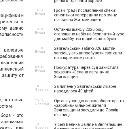
річного торговця зброєю
15:23,
Грози, град і послаблення спеки:
Вчора
пецифики и
синоптики попередили про зміну
погоди на Житомирщині
ривести к
ому важно
13:09,
Останній шанс у 2026 році:
Вчора
зопасность
оголошено набір на безплатний курс
для майбутніх водійок автобусів
.
11:08,
Звягельський забіг-2026: містян
, целевые
Вчора
запрошують випробувати свої сили
ребования.
на спортивному святі
ользовании
09:00,
Прокуратура через суд захистила
омплексный
Вчора
заказник «Зелена лагуна» на
 защиту от
Звягельщині
18:21,
За липень у Звягельській лікарні
5 серпня
народилося 40 дітей
, которые
15:32,
Організував дві нарколабораторії та
5 серпня
«заробив» мільйон: жителя
остям.
Звягельщини засудили до 7 років
в'язниці
бора - это
анизмами.
13:01,
У селі Велика Цвіля на Звягельщині
ожить или
5 серпня