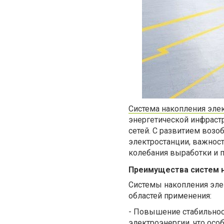
Система накопления эле
энергетической инфрастр
сетей. С развитием возо
электростанции, важност
колебания выработки и п
Преимущества систем н
Системы накопления эле
областей применения:
-
Повышение стабильност
электроэнергии, что ос