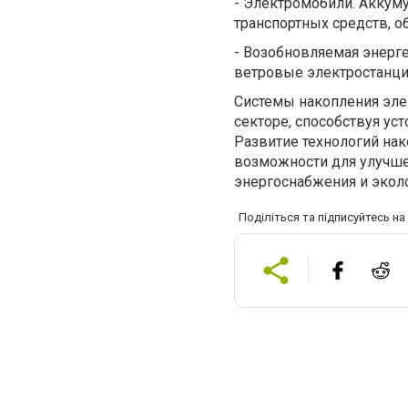
-
Электромобили. Аккум
транспортных средств, о
-
Возобновляемая энерге
ветровые электростанции
Системы накопления эле
секторе, способствуя у
Развитие технологий на
возможности для улучше
энергоснабжения и эколо
Поділіться та підписуйтесь н