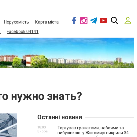
Нерухомість
Карта міста
1
Facebook 04141
то нужно знать?
Останні новини
18:00,
Торгував гранатами, набоями та
Вчора
вибухівкою: у Житомирі викрили 34-