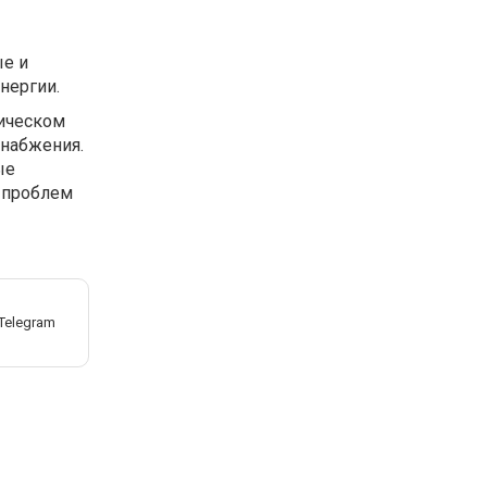
ые и
нергии.
ическом
снабжения.
ые
 проблем