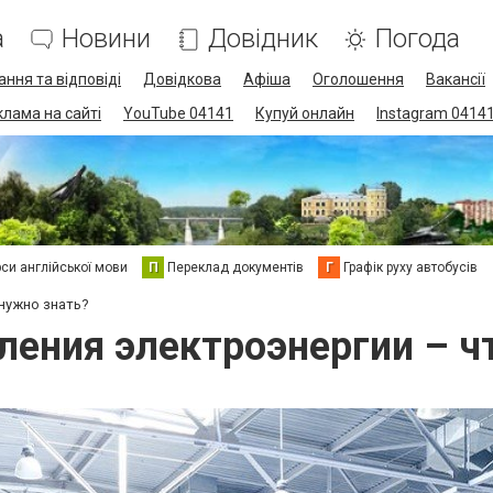
а
Новини
Довідник
Погода
ання та відповіді
Довідкова
Афіша
Оголошення
Вакансії
клама на сайті
YouTube 04141
Купуй онлайн
Instagram 0414
си англійської мови
П
Переклад документів
Г
Графік руху автобусів
нужно знать?
ения электроэнергии – ч