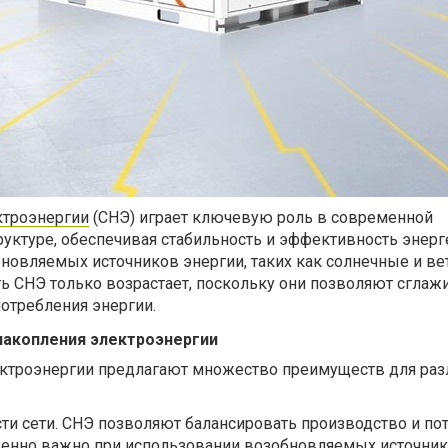
ктроэнергии
(СНЭ) играет ключевую роль в современной
уктуре, обеспечивая стабильность и эффективность энерг
бновляемых источников энергии, таких как солнечные и в
ь СНЭ только возрастает, поскольку они позволяют сглаж
отребления энергии.
акопления электроэнергии
ктроэнергии предлагают множество преимуществ для ра
и сети. СНЭ позволяют балансировать производство и по
обенно важно при использовании возобновляемых источни