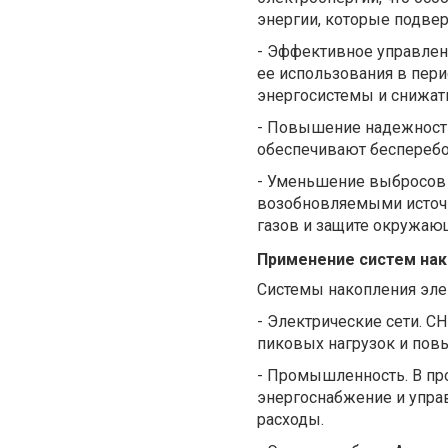
энергии, которые подве
-
Эффективное управлени
ее использования в пер
энергосистемы и снижать
-
Повышение надежности
обеспечивают бесперебой
-
Уменьшение выбросов у
возобновляемыми источ
газов и защите окружаю
Применение систем нак
Системы накопления эле
-
Электрические сети. С
пиковых нагрузок и пов
-
Промышленность. В пр
энергоснабжение и упра
расходы.