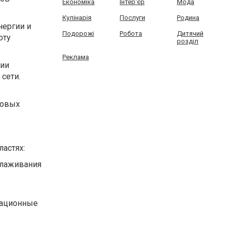
Економіка
Інтер'єр
Мода
Кулінарія
Послуги
Родина
нергии и
Подорожі
Робота
Дитячий
оту
розділ
Реклама
гии
сети.
ковых
астях:
глаживания
тационные