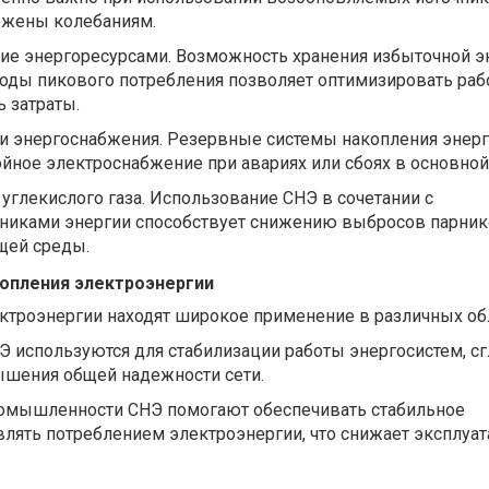
ржены колебаниям.
е энергоресурсами. Возможность хранения избыточной э
иоды пикового потребления позволяет оптимизировать раб
 затраты.
 энергоснабжения. Резервные системы накопления энер
ное электроснабжение при авариях или сбоях в основной 
глекислого газа. Использование СНЭ в сочетании с
никами энергии способствует снижению выбросов парни
щей среды.
опления электроэнергии
ктроэнергии находят широкое применение в различных обл
НЭ используются для стабилизации работы энергосистем, с
ышения общей надежности сети.
омышленности СНЭ помогают обеспечивать стабильное
влять потреблением электроэнергии, что снижает эксплуа