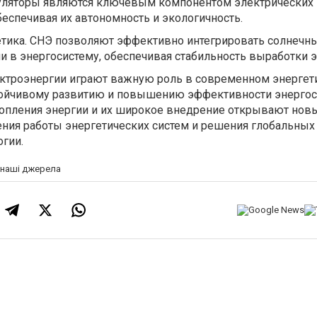
уляторы являются ключевым компонентом электрических
беспечивая их автономность и экологичность.
тика. СНЭ позволяют эффективно интегрировать солнечн
 в энергосистему, обеспечивая стабильность выработки э
ктроэнергии играют важную роль в современном энергет
стойчивому развитию и повышению эффективности энерго
копления энергии и их широкое внедрение открывают нов
ния работы энергетических систем и решения глобальных
гии.
а наші джерела