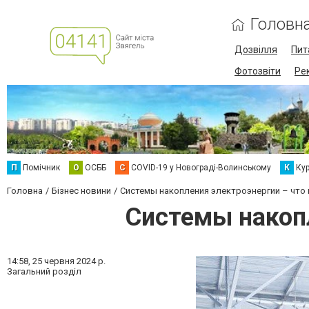
Головн
Дозвілля
Пит
Фотозвіти
Ре
П
Помічник
О
ОСББ
C
COVID-19 у Новограді-Волинському
К
Кур
Головна
Бізнес новини
Системы накопления электроэнергии – что 
Системы накопл
14:58,
25 червня 2024 р.
Загальний розділ