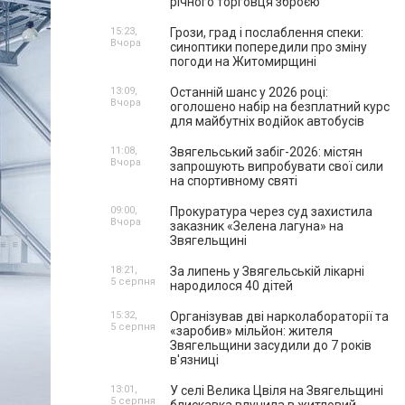
річного торговця зброєю
15:23,
Грози, град і послаблення спеки:
Вчора
синоптики попередили про зміну
погоди на Житомирщині
13:09,
Останній шанс у 2026 році:
Вчора
оголошено набір на безплатний курс
для майбутніх водійок автобусів
11:08,
Звягельський забіг-2026: містян
Вчора
запрошують випробувати свої сили
на спортивному святі
09:00,
Прокуратура через суд захистила
Вчора
заказник «Зелена лагуна» на
Звягельщині
18:21,
За липень у Звягельській лікарні
5 серпня
народилося 40 дітей
15:32,
Організував дві нарколабораторії та
5 серпня
«заробив» мільйон: жителя
Звягельщини засудили до 7 років
в'язниці
13:01,
У селі Велика Цвіля на Звягельщині
5 серпня