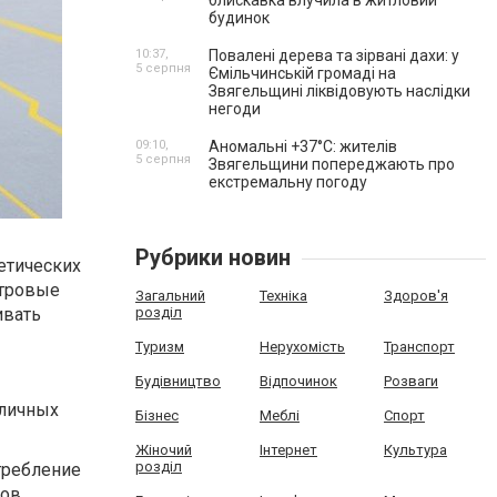
блискавка влучила в житловий
будинок
10:37,
Повалені дерева та зірвані дахи: у
5 серпня
Ємільчинській громаді на
Звягельщині ліквідовують наслідки
негоди
09:10,
Аномальні +37°C: жителів
5 серпня
Звягельщини попереджають про
екстремальну погоду
Рубрики новин
етических
етровые
Загальний
Техніка
Здоров'я
ивать
розділ
Туризм
Нерухомість
Транспорт
Будівництво
Відпочинок
Розваги
зличных
Бізнес
Меблі
Спорт
Жіночий
Інтернет
Культура
розділ
требление
ков