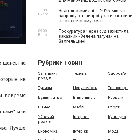
для майбутніх водійок автобусів
11:08,
Звягельський забіг-2026: містян
Вчора
запрошують випробувати свої сили
на спортивному святі
09:00,
Прокуратура через суд захистила
Вчора
заказник «Зелена лагуна» на
Звягельщині
Рубрики новин
ие шансы на
Загальний
Техніка
Здоров'я
розділ
которые не
Туризм
Нерухомість
Транспорт
 и вовремя
Будівництво
Відпочинок
Розваги
Бізнес
Меблі
Спорт
стему" или
Жіночий
Інтернет
Культура
розділ
ова. Лучше
Економіка
Інтер'єр
Мода