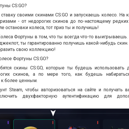
ртуны CS:GO?
 ставку своими скинами CS:GO и запускаешь колесо. На к
ризами - от недорогих скинов до по-настоящему редких
ле остановки колеса, тот приз ты и получишь!
олеса Фортуны в том, что ты всегда что-то выигрываешь.
 джекпот, ты гарантированно получишь какой-нибудь скин. 
бразить свою коллекцию!
Колесе Фортуны CS:GO?
обятся скины CS:GO, которые ты будешь использовать д
огих скинов, а по мере того, как будешь набиратьс
 к более ценным.
унт Steam, чтобы авторизоваться на сайте и получать 
лючить двухфакторную аутентификацию для допол