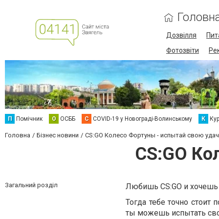
Головн
Дозвілля
Пит
Фотозвіти
Ре
П
Помічник
О
ОСББ
C
COVID-19 у Новограді-Волинському
К
Кур
Головна
Бізнес новини
CS:GO Колесо Фортуны - испытай свою удач
CS:GO Кол
Загальний розділ
Любишь CS:GO и хочешь 
Тогда тебе точно стоит 
ты можешь испытать сво