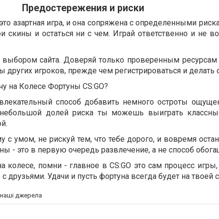
Предостережения и риски
это азартная игра, и она сопряжена с определенными риск
и скины и остаться ни с чем. Играй ответственно и не в
.
с выбором сайта. Доверяй только проверенным ресурсам
ы других игроков, прежде чем регистрироваться и делать 
ачу на Колесе Фортуны CS:GO?
увлекательный способ добавить немного остроты ощуще
С небольшой долей риска ты можешь выиграть классны
й.
у с умом, не рискуй тем, что тебе дорого, и вовремя оста
ны - это в первую очередь развлечение, а не способ обога
а колесе, помни - главное в CS:GO это сам процесс игры
с друзьями. Удачи и пусть фортуна всегда будет на твоей 
а наші джерела