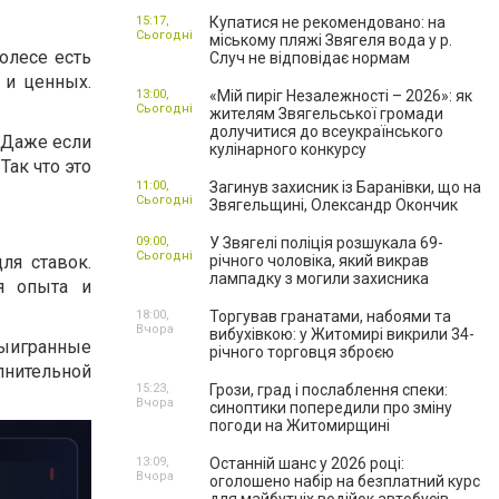
15:17,
Купатися не рекомендовано: на
Сьогодні
міському пляжі Звягеля вода у р.
олесе есть
Случ не відповідає нормам
 и ценных.
13:00,
«Мій пиріг Незалежності – 2026»: як
Сьогодні
жителям Звягельської громади
долучитися до всеукраїнського
 Даже если
кулінарного конкурсу
Так что это
11:00,
Загинув захисник із Баранівки, що на
Сьогодні
Звягельщині, Олександр Окончик
09:00,
У Звягелі поліція розшукала 69-
Сьогодні
ля ставок.
річного чоловіка, який викрав
лампадку з могили захисника
я опыта и
18:00,
Торгував гранатами, набоями та
Вчора
вибухівкою: у Житомирі викрили 34-
выигранные
річного торговця зброєю
нительной
15:23,
Грози, град і послаблення спеки:
Вчора
синоптики попередили про зміну
погоди на Житомирщині
13:09,
Останній шанс у 2026 році:
Вчора
оголошено набір на безплатний курс