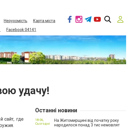
Нерухомість
Карта міста
1
Facebook 04141
вою удачу!
Останні новини
й сайт, где
18:06,
На Житомирщині від початку року
Сьогодні
ружия.
народилося понад 3 тис немовлят