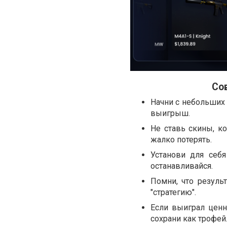
Со
Начни с небольших 
выигрыш.
Не ставь скины, к
жалко потерять.
Установи для себ
останавливайся.
Помни, что резуль
"стратегию".
Если выиграл ценн
сохрани как трофей