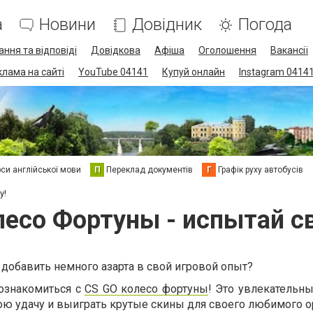
а
Новини
Довідник
Погода
ання та відповіді
Довідкова
Афіша
Оголошення
Вакансії
клама на сайті
YouTube 04141
Купуй онлайн
Instagram 0414
си англійської мови
П
Переклад документів
Г
Графік руху автобусів
у!
есо Фортуны - испытай с
добавить немного азарта в свой игровой опыт?
познакомиться с
CS GO колесо фортуны
! Это увлекательны
ю удачу и выиграть крутые скины для своего любимого о