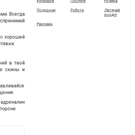
Кулінарія
Послуги
Родина
Подорожі
Робота
Дитячий
ами. Всегда
розділ
оспринимай
Реклама
 с хорошей
ставки.
ний в твой
е скины и
навливайся.
щения.
, адреналин
стороне