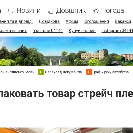
а
Новини
Довідник
Погода
ання та відповіді
Довідкова
Афіша
Оголошення
Вакансії
клама на сайті
YouTube 04141
Купуй онлайн
Instagram 0414
си англійської мови
П
Переклад документів
Г
Графік руху автобусів
паковать товар стрейч пл