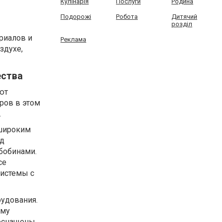
Кулінарія
Послуги
Родина
Подорожі
Робота
Дитячий
розділ
риалов и
Реклама
здухе,
ества
ют
ров в этом
.
 широким
од
бобинами.
се
истемы с
рудования.
мму
 оснащены