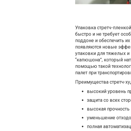
Упаковка стретч-пленко
быстро и не требует осо
поддоне и обеспечить их 
появляются новые эффек
упаковки для тяжелых и 
“капюшона”, который нат
помощью такой технолог
палет при транспортиров
Преимущества стретч-ху
высокий уровень п
защита со всех стор
высокая прочность 
уменьшение отходо
полная автоматизац