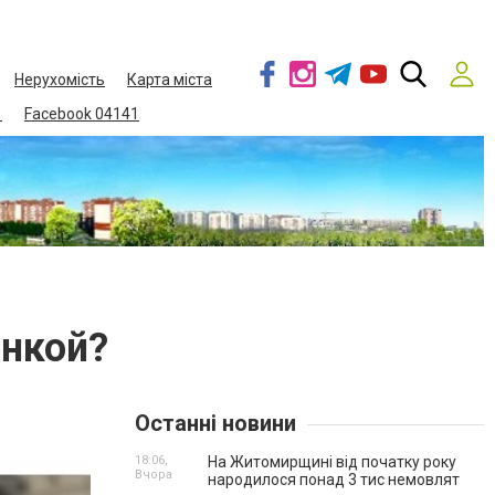
Нерухомість
Карта міста
1
Facebook 04141
енкой?
Останні новини
18:06,
На Житомирщині від початку року
Вчора
народилося понад 3 тис немовлят