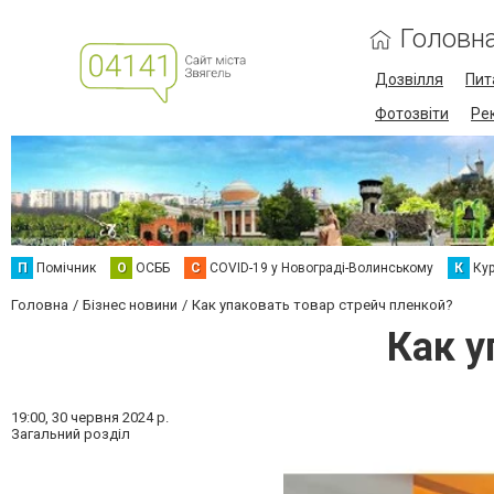
Головн
Дозвілля
Пит
Фотозвіти
Ре
П
Помічник
О
ОСББ
C
COVID-19 у Новограді-Волинському
К
Кур
Головна
Бізнес новини
Как упаковать товар стрейч пленкой?
Как у
19:00,
30 червня 2024 р.
Загальний розділ