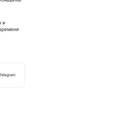
ю и
 времени