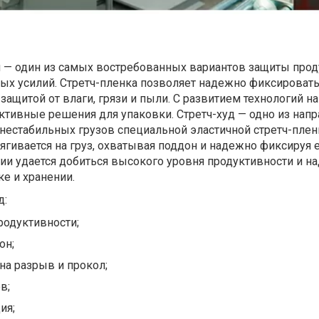
й — один из самых востребованных вариантов защиты прод
бых усилий. Стретч-пленка позволяет надежно фиксироват
защитой от влаги, грязи и пыли. С развитием технологий н
тивные решения для упаковки. Стретч-худ — одно из нап
нестабильных грузов специальной эластичной стретч-плен
ягивается на груз, охватывая поддон и надежно фиксируя е
ии удается добиться высокого уровня продуктивности и н
ке и хранении.
д:
родуктивности;
он;
на разрыв и прокол;
в;
ия;