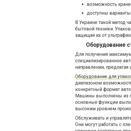
возможность хранен
доступны варианты 
В Украине такой метод ч
бытовой техники. Упаков
защищая их от ультрафио
Оборудование с
Для получения максимум
специализированное авто
направлении, предлагая
Оборудование для упако
диапазоном возможносте
конкретный формат авто
Машины выполнены из пр
основные функции выпол
высоким уровнем произ
Обслуживать и управлят
Они могут работать с пл
упаковки достаточно пр