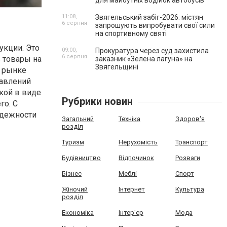
для майбутніх водійок автобусів
11:08,
Звягельський забіг-2026: містян
6 серпня
запрошують випробувати свої сили
на спортивному святі
укции. Это
09:00,
Прокуратура через суд захистила
6 серпня
ь товары на
заказник «Зелена лагуна» на
Звягельщині
а рынке
равлений
кой в виде
Рубрики новин
го. С
адежности
Загальний
Техніка
Здоров'я
розділ
Туризм
Нерухомість
Транспорт
Будівництво
Відпочинок
Розваги
Бізнес
Меблі
Спорт
Жіночий
Інтернет
Культура
розділ
Економіка
Інтер'єр
Мода