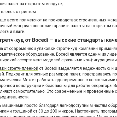
ия палет на открытом воздухе;
пленок с принтом.
аще всего применяют на производствах строительных мате
очный материал позволяет хранить палеты на открытом во
лета и влаги.
третч-худ от Bocedi — высокие стандарты кач
а от современной упаковки стретч-худ компании применя
матическое оборудование. Bocedi является одним из лиде
 широкий ассортимент моделей с разными конфигурациями
вки стретч-пленкой
от Bocedi выделяется надежностью и
й. Подходит для разных размеров палет, подстраиваясь п
матически. Может работать одновременно с несколькими 
очной конструкции и безопасны для работы оператора. В
няют самостоятельно. Это современные и проверенные с
водительности.
ь машинами просто благодаря легкодоступным частям обо
енками толщиной от 30 до 200 микрон. Настраивать програ
осто на интуитивно понятном сенсорном дисплее. Машины