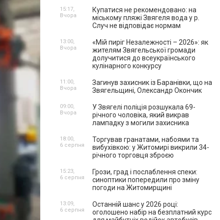
15:17,
Купатися не рекомендовано: на
Вчора
міському пляжі Звягеля вода у р.
Случ не відповідає нормам
13:00,
«Мій пиріг Незалежності – 2026»: як
Вчора
жителям Звягельської громади
долучитися до всеукраїнського
кулінарного конкурсу
11:00,
Загинув захисник із Баранівки, що на
Вчора
Звягельщині, Олександр Окончик
09:00,
У Звягелі поліція розшукала 69-
Вчора
річного чоловіка, який викрав
лампадку з могили захисника
18:00,
Торгував гранатами, набоями та
6 серпня
вибухівкою: у Житомирі викрили 34-
річного торговця зброєю
15:23,
Грози, град і послаблення спеки:
6 серпня
синоптики попередили про зміну
погоди на Житомирщині
13:09,
Останній шанс у 2026 році:
6 серпня
оголошено набір на безплатний курс