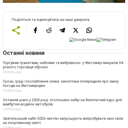
Поділіться та підписуйтесь на наші джерела
Останні новини
Торгував гранатами, набоями та вибухівкою: у Житомирі викрили 34-
річного торговця зброєю
18:00,
Вчора
Грози, град і послаблення спеки: синоптики попередили про зміну
погоди на Житомирщині
15:23,
Вчора
Останній шанс у 2026 році: оголошено набір на безплатний курс для
майбутніх водійок автобусів
13:09,
Вчора
Звягельський забіг-2026: містян запрошують випробувати свої сили
на спортивному святі
11:08,
Вчора