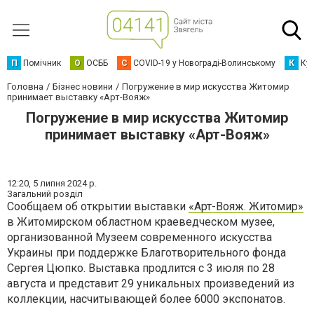
П
Помічник
О
ОСББ
C
COVID-19 у Новограді-Волинському
К
Кур
Головна
Бізнес новини
Погружение в мир искусства Житомир
принимает выставку «Арт-Вояж»
Погружение в мир искусства Житомир
принимает выставку «Арт-Вояж»
12:20,
5 липня 2024 р.
Загальний розділ
Сообщаем об открытии выставки
«Арт-Вояж. Житомир»
в Житомирском областном краеведческом музее,
организованной Музеем современного искусства
Украины при поддержке Благотворительного фонда
Сергея Цюпко. Выставка продлится с 3 июля по 28
августа и представит 29 уникальных произведений из
коллекции, насчитывающей более 6000 экспонатов.