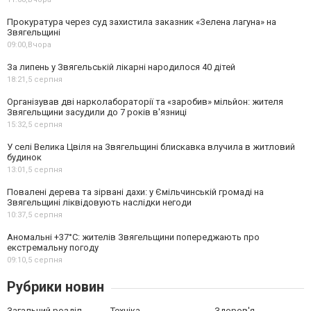
Прокуратура через суд захистила заказник «Зелена лагуна» на
Звягельщині
09:00,
Вчора
За липень у Звягельській лікарні народилося 40 дітей
18:21,
5 серпня
Організував дві нарколабораторії та «заробив» мільйон: жителя
Звягельщини засудили до 7 років в'язниці
15:32,
5 серпня
У селі Велика Цвіля на Звягельщині блискавка влучила в житловий
будинок
13:01,
5 серпня
Повалені дерева та зірвані дахи: у Ємільчинській громаді на
Звягельщині ліквідовують наслідки негоди
10:37,
5 серпня
Аномальні +37°C: жителів Звягельщини попереджають про
екстремальну погоду
09:10,
5 серпня
Рубрики новин
Загальний розділ
Техніка
Здоров'я