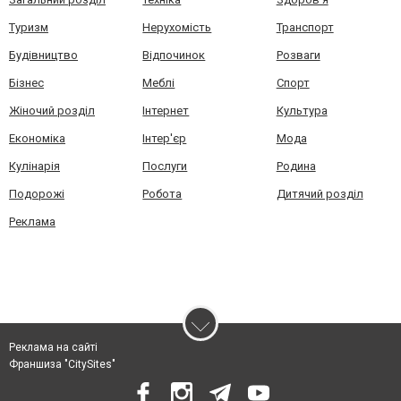
Туризм
Нерухомість
Транспорт
Будівництво
Відпочинок
Розваги
Бізнес
Меблі
Спорт
Жіночий розділ
Інтернет
Культура
Економіка
Інтер'єр
Мода
Кулінарія
Послуги
Родина
Подорожі
Робота
Дитячий розділ
Реклама
Реклама на сайті
Франшиза "CitySites"