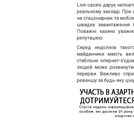
Live-casino дарує непов
реальному закладі. При 
на стаціонарних та мобіл
швидке завантаження та
Поважні казино уважн
репутацією.
Серед недоліків таког
майданчики мають вел
стабільне інтернет-з’єдн
людей може розвинутися
перерви. Важливо спри
реваншу за будь-яку ціну