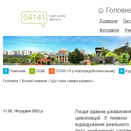
Головн
Дозвілля
Пит
Фотозвіти
Ре
П
Помічник
О
ОСББ
C
COVID-19 у Новограді-Волинському
К
Кур
Головна
Бізнес новини
Що таке «живе казино»
1
1
:
5
3
,
1
8
г
р
у
д
н
я
2
0
2
2
р
.
Люди здавна цікавилися 
цивілізацій. З появою
відвідування реального 
його особливості читайт