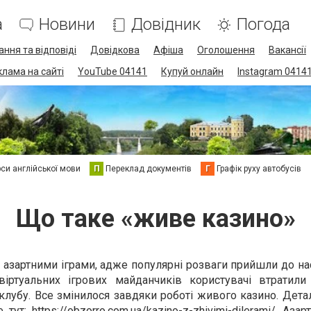
а
Новини
Довідник
Погода
ання та відповіді
Довідкова
Афіша
Оголошення
Вакансії
клама на сайті
YouTube 04141
Купуй онлайн
Instagram 0414
си англійської мови
П
Переклад документів
Г
Графік руху автобусів
Що таке «живе казино»
азартними іграми, адже популярні розваги прийшли до на
 віртуальних ігрових майданчиків користувачі втратил
клубу. Все змінилося завдяки роботі живого казино. Дет
е тут:
https://obzorro.com.ua/kazino-z-zhivimi-dilerami/
. Азар