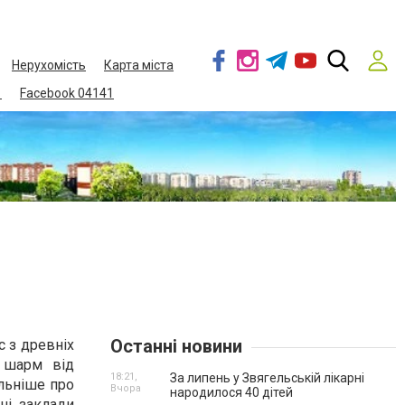
Нерухомість
Карта міста
1
Facebook 04141
Останні новини
с з древніх
и шарм від
18:21,
За липень у Звягельській лікарні
альніше про
Вчора
народилося 40 дітей
тні заклади