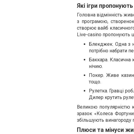
Які ігри пропонують 
Головна відмінність живо
з програмою, створено
створює вайб класичного
Live-casino пропонують 
Блекджек. Одна з н
потрібно набрати пе
Баккара. Класична к
нічию.
Покер. Живе казино
тощо.
Рулетка. Гравці роб
Дилер крутить рулет
Великою популярністю к
зразок «Колеса Фортуни»
збільшують винагороду 
Плюси та мінуси жи