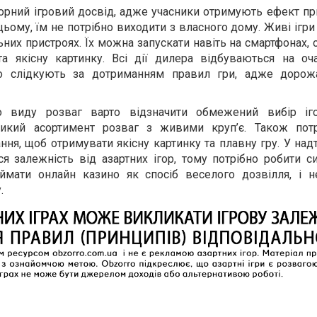
торний ігровий досвід, адже учасники отримують ефект пр
цьому, їм не потрібно виходити з власного дому. Живі іг
ьних пристроях. Їх можна запускати навіть на смартфонах,
 якісну картинку. Всі дії дилера відбуваються на оча
о слідкують за дотриманням правил гри, адже дорож
о виду розваг варто відзначити обмежений вибір іг
икий асортимент розваг з живими круп’є. Також потр
ання, щоб отримувати якісну картинку та плавну гру. У над
 залежність від азартних ігор, тому потрібно робити си
ймати онлайн казино як спосіб веселого дозвілля, і н
.