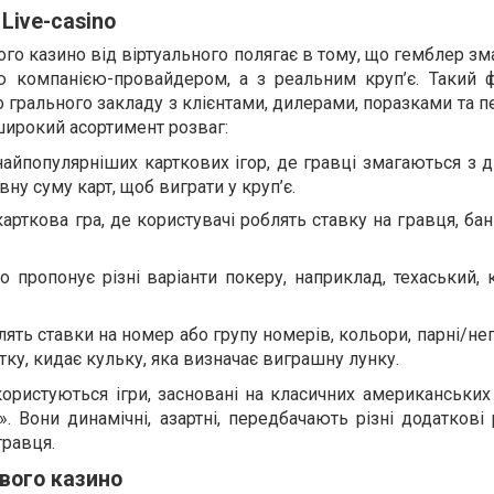
Live-casino
го казино від віртуального полягає в тому, що гемблер зм
ю компанією-провайдером, а з реальним круп’є. Такий 
 грального закладу з клієнтами, дилерами, поразками та 
широкий асортимент розваг:
айпопулярніших карткових ігор, де гравці змагаються з д
вну суму карт, щоб виграти у круп’є.
арткова гра, де користувачі роблять ставку на гравця, бан
 пропонує різні варіанти покеру, наприклад, техаський, 
лять ставки на номер або групу номерів, кольори, парні/неп
ку, кидає кульку, яка визначає виграшну лунку.
ористуються ігри, засновані на класичних американських
. Вони динамічні, азартні, передбачають різні додаткові 
гравця.
вого казино