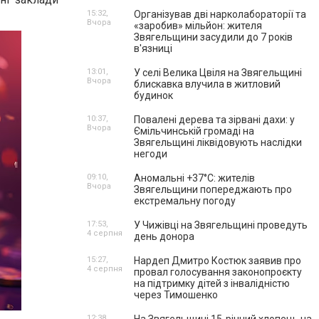
15:32,
Організував дві нарколабораторії та
Вчора
«заробив» мільйон: жителя
Звягельщини засудили до 7 років
в'язниці
13:01,
У селі Велика Цвіля на Звягельщині
Вчора
блискавка влучила в житловий
будинок
10:37,
Повалені дерева та зірвані дахи: у
Вчора
Ємільчинській громаді на
Звягельщині ліквідовують наслідки
негоди
09:10,
Аномальні +37°C: жителів
Вчора
Звягельщини попереджають про
екстремальну погоду
17:53,
У Чижівці на Звягельщині проведуть
4 серпня
день донора
15:27,
Нардеп Дмитро Костюк заявив про
4 серпня
провал голосування законопроєкту
на підтримку дітей з інвалідністю
через Тимошенко
12:38,