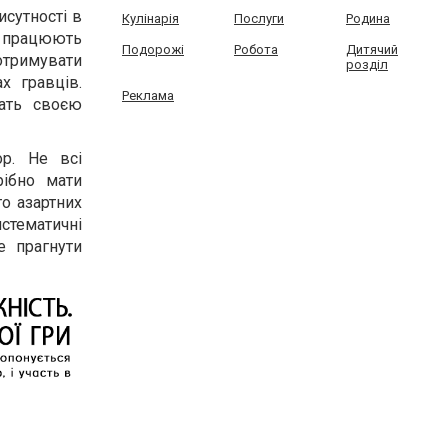
исутності в
Кулінарія
Послуги
Родина
ри працюють
Подорожі
Робота
Дитячий
 отримувати
розділ
х гравців.
Реклама
ать своєю
ор. Не всі
ібно мати
то азартних
стематичні
е прагнути