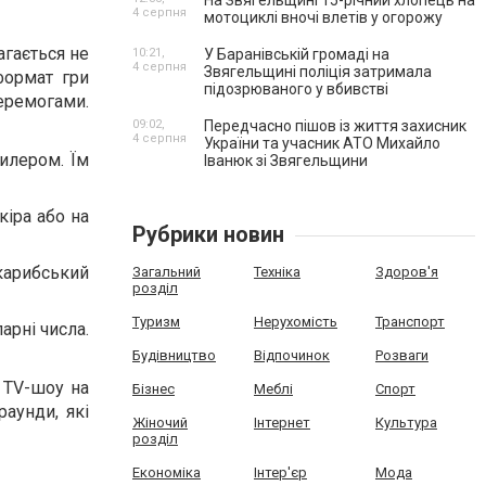
На Звягельщині 15-річний хлопець на
4 серпня
мотоциклі вночі влетів у огорожу
агається не
10:21,
У Баранівській громаді на
4 серпня
Звягельщині поліція затримала
формат гри
підозрюваного у вбивстві
перемогами.
09:02,
Передчасно пішов із життя захисник
4 серпня
України та учасник АТО Михайло
илером. Їм
Іванюк зі Звягельщини
кіра або на
Рубрики новин
карибський
Загальний
Техніка
Здоров'я
розділ
Туризм
Нерухомість
Транспорт
арні числа.
Будівництво
Відпочинок
Розваги
 TV-шоу на
Бізнес
Меблі
Спорт
раунди, які
Жіночий
Інтернет
Культура
розділ
Економіка
Інтер'єр
Мода