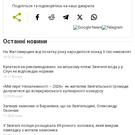
Поділіться та підписуйтесь на наші джерела
Останні новини
На Житомирщині від початку року народилося понад 3 тис немовлят
18:06,
Вчора
Купатися не рекомендовано: на міському пляжі Звягеля вода у р.
Случ не відповідає нормам
15:17,
Вчора
«Мій пиріг Незалежності – 2026»: як жителям Звягельської громади
долучитися до всеукраїнського кулінарного конкурсу
13:00,
Вчора
Загинув захисник із Баранівки, що на Звягельщині, Олександр
Окончик
11:00,
Вчора
У Звягелі поліція розшукала 69-річного чоловіка, який викрав
лампадку з могили захисника