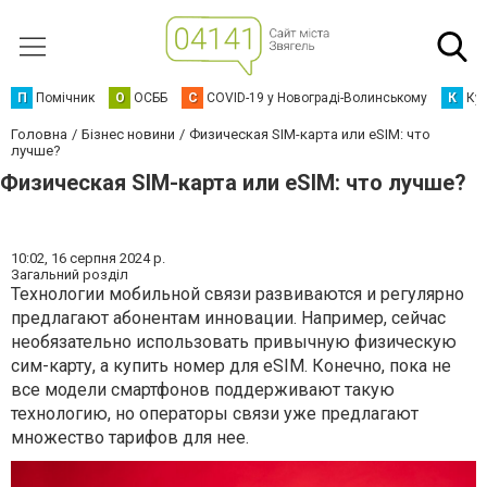
П
Помічник
О
ОСББ
C
COVID-19 у Новограді-Волинському
К
Кур
Головна
Бізнес новини
Физическая SIM-карта или eSIM: что
лучше?
Физическая SIM-карта или eSIM: что лучше?
10:02,
16 серпня 2024 р.
Загальний розділ
Технологии мобильной связи развиваются и регулярно
предлагают абонентам инновации. Например, сейчас
необязательно использовать привычную физическую
сим-карту, а купить номер для eSIM. Конечно, пока не
все модели смартфонов поддерживают такую
технологию, но операторы связи уже предлагают
множество тарифов для нее.