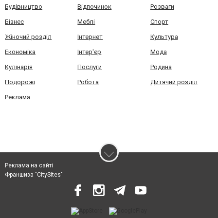
Будівництво
Відпочинок
Розваги
Бізнес
Меблі
Спорт
Жіночий розділ
Інтернет
Культура
Економіка
Інтер'єр
Мода
Кулінарія
Послуги
Родина
Подорожі
Робота
Дитячий розділ
Реклама
Реклама на сайті
Франшиза "CitySites"