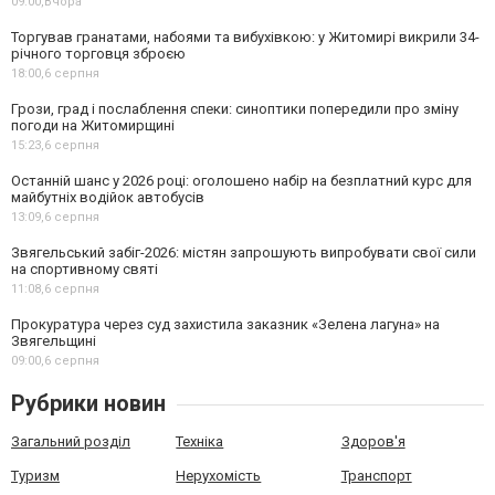
09:00,
Вчора
Торгував гранатами, набоями та вибухівкою: у Житомирі викрили 34-
річного торговця зброєю
18:00,
6 серпня
Грози, град і послаблення спеки: синоптики попередили про зміну
погоди на Житомирщині
15:23,
6 серпня
Останній шанс у 2026 році: оголошено набір на безплатний курс для
майбутніх водійок автобусів
13:09,
6 серпня
Звягельський забіг-2026: містян запрошують випробувати свої сили
на спортивному святі
11:08,
6 серпня
Прокуратура через суд захистила заказник «Зелена лагуна» на
Звягельщині
09:00,
6 серпня
Рубрики новин
Загальний розділ
Техніка
Здоров'я
Туризм
Нерухомість
Транспорт