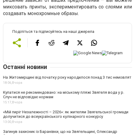
решение зависит от ваших предпочтений — вы можете
миксовать принты, экспериментировать со слоями или
создавать монохромные образы.
Поділіться та підписуйтесь на наші джерела
Останні новини
На Житомирщині від початку року народилося понад 3 тис немовлят
18:06,
Вчора
Купатися не рекомендовано: на міському пляжі Звягеля вода у р.
Случ не відповідає нормам
15:17,
Вчора
«Мій пиріг Незалежності – 2026»: як жителям Звягельської громади
долучитися до всеукраїнського кулінарного конкурсу
13:00,
Вчора
Загинув захисник із Баранівки, що на Звягельщині, Олександр