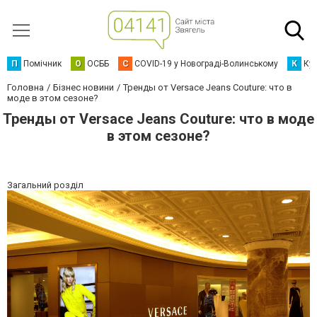
П
Помічник
О
ОСББ
C
COVID-19 у Новограді-Волинському
К
Кур
Головна
Бізнес новини
Тренды от Versace Jeans Couture: что в
моде в этом сезоне?
Тренды от Versace Jeans Couture: что в моде
в этом сезоне?
Загальний розділ