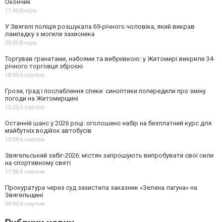
Окончик
11:00,
Вчора
У Звягелі поліція розшукала 69-річного чоловіка, який викрав
лампадку з могили захисника
09:00,
Вчора
Торгував гранатами, набоями та вибухівкою: у Житомирі викрили 34-
річного торговця зброєю
18:00,
6 серпня
Грози, град і послаблення спеки: синоптики попередили про зміну
погоди на Житомирщині
15:23,
6 серпня
Останній шанс у 2026 році: оголошено набір на безплатний курс для
майбутніх водійок автобусів
13:09,
6 серпня
Звягельський забіг-2026: містян запрошують випробувати свої сили
на спортивному святі
11:08,
6 серпня
Прокуратура через суд захистила заказник «Зелена лагуна» на
Звягельщині
09:00,
6 серпня