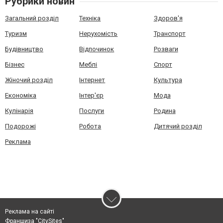
Рубрики новин
Загальний розділ
Техніка
Здоров'я
Туризм
Нерухомість
Транспорт
Будівництво
Відпочинок
Розваги
Бізнес
Меблі
Спорт
Жіночий розділ
Інтернет
Культура
Економіка
Інтер'єр
Мода
Кулінарія
Послуги
Родина
Подорожі
Робота
Дитячий розділ
Реклама
Реклама на сайті
Франшиза "CitySites"