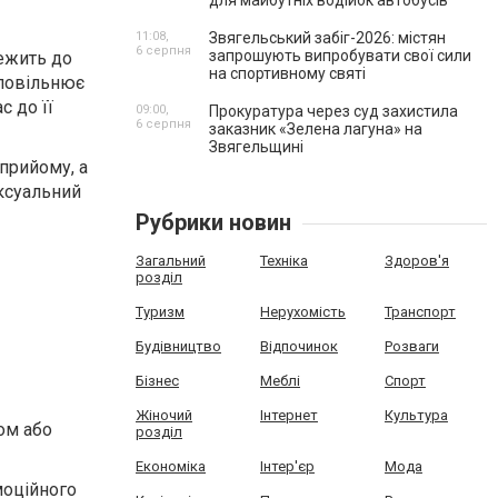
для майбутніх водійок автобусів
11:08,
Звягельський забіг-2026: містян
6 серпня
запрошують випробувати свої сили
ежить до
на спортивному святі
уповільнює
с до її
09:00,
Прокуратура через суд захистила
6 серпня
заказник «Зелена лагуна» на
Звягельщині
прийому, а
ексуальний
Рубрики новин
Загальний
Техніка
Здоров'я
розділ
Туризм
Нерухомість
Транспорт
Будівництво
Відпочинок
Розваги
Бізнес
Меблі
Спорт
Жіночий
Інтернет
Культура
ом або
розділ
Економіка
Інтер'єр
Мода
моційного