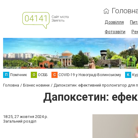
Головн
Дозвілля
Пит
Фотозвіти
Ре
П
Помічник
О
ОСББ
C
COVID-19 у Новограді-Волинському
К
Кур
Головна
Бізнес новини
Дапоксетин: ефективний пролонгатор для 
Дапоксетин: ефек
18:25,
27 жовтня 2024 р.
Загальний розділ