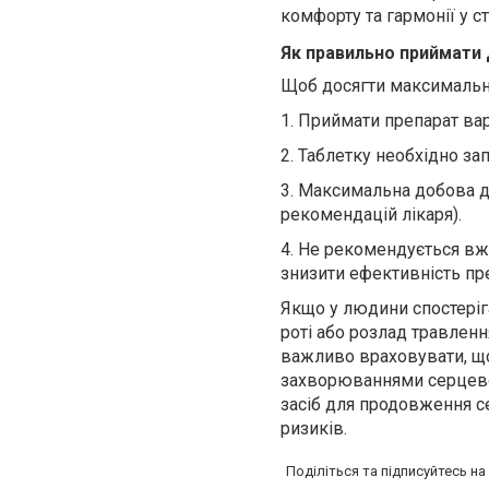
комфорту та гармонії у с
Як правильно приймати
Щоб досягти максимальн
1.
Приймати препарат
ва
2.
Таблетку необхідно за
3.
Максимальна добова до
рекомендацій лікаря).
4.
Не рекомендується вжи
знизити ефективність пре
Якщо у людини спостеріга
роті або розлад травленн
важливо враховувати, щ
захворюваннями серцево-
засіб для продовження с
ризиків.
Поділіться та підписуйтесь н