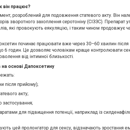
к він працює?
ент, розроблений для подовження статевого акту. Він нал
торів зворотного захоплення серотоніну (СІЗЗС). Препарат 
ів, які провокують еякуляцію, і таким чином продовжує ча
оксетин починає працювати вже через 30–60 хвилин після 
 до 6 годин. Це дозволяє чоловікам краще контролювати с
волення від інтимної близькості.
 на основі Дапоксетину
лежать:
ни після прийому);
атевого акту
;
о застосування;
ратами для підвищення потенції, наприклад із силденафіл
вують цей пролонгатор для сексу, відзначають зростання е