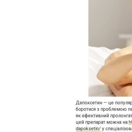
Дапоксетин — це популяр
боротися з проблемою пер
як ефективний пролонгат
цей препарат можна на
h
dapoksetin/
у спеціалізо