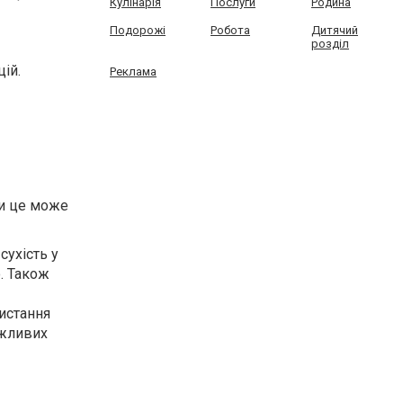
Кулінарія
Послуги
Родина
Подорожі
Робота
Дитячий
розділ
цій
.
Реклама
ки це може
сухість у
. Також
истання
ожливих