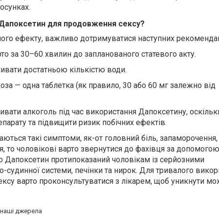
тосунках.
 Дапоксетин для продовження сексу?
ого ефекту, важливо дотримуватися
наступних
рекоменда
рто
за 30–60 хвилин до запланованого статевого акту.
пивати достатньою кількістю води.
за — одна таблетка (як правило, 30 або 60 мг залежно від
вати алкоголь під час використання Дапоксетину, оскіль
парату та підвищити ризик побічних ефектів.
ються такі симптоми, як-от головний біль, запаморочення, 
я, то чоловікові варто звернутися до фахівця за допомогою
о Дапоксетин протипоказаний чоловікам із серйозними
судинної системи, печінки та нирок.
Для тривалого викор
ексу варто
проконсультуватися з лікарем, щоб уникнути м
а наші джерела