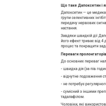
Що таке Дапоксетин і я
Дапоксетин — це медикам
групи селективних інгібі
передачу нервових сигнал
настання.
Завдяки швидкій дії Дап
його ефект триває від 4
процес та покращити задо
Переваги пролонгаторів
До основних переваг на
-
швидка дія (за пів годи
-
відчутне подовження ст
-
не потребує регулярног
-
сумісний з іншими
препа
тадалафілом.
Чоловіки, які використо