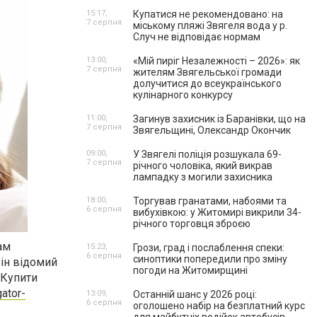
15:17,
Купатися не рекомендовано: на
7 серпня
міському пляжі Звягеля вода у р.
Случ не відповідає нормам
13:00,
«Мій пиріг Незалежності – 2026»: як
7 серпня
жителям Звягельської громади
долучитися до всеукраїнського
кулінарного конкурсу
11:00,
Загинув захисник із Баранівки, що на
7 серпня
Звягельщині, Олександр Окончик
09:00,
У Звягелі поліція розшукала 69-
7 серпня
річного чоловіка, який викрав
лампадку з могили захисника
18:00,
Торгував гранатами, набоями та
6 серпня
вибухівкою: у Житомирі викрили 34-
річного торговця зброєю
ам
15:23,
Грози, град і послаблення спеки:
6 серпня
синоптики попередили про зміну
Він відомий
погоди на Житомирщині
 Купити
ator-
13:09,
Останній шанс у 2026 році:
6 серпня
оголошено набір на безплатний курс