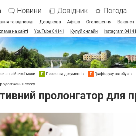
а
Новини
Довідник
Погода
ання та відповіді
Довідкова
Афіша
Оголошення
Вакансії
клама на сайті
YouTube 04141
Купуй онлайн
Instagram 0414
си англійської мови
П
Переклад документів
Г
Графік руху автобусів
продовження сексу
тивний пролонгатор для 