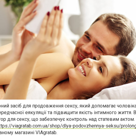
ний засіб для продовження сексу, який допомагає чоловік
едчасної еякуляції та підвищити якість інтимного життя. 
ор для сексу, що забезпечує контроль над статевим актом.
ttps://viagratab.com.ua/shop/dlya-podovzhennya-seksu/prolong
ваному магазині
VIAgratab
.