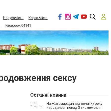
Нерухомість
Карта міста
1
Facebook 04141
продовження сексу
Останні новини
18:06,
На Житомирщині від початку року
7 серпня
народилося понад 3 тис немовлят