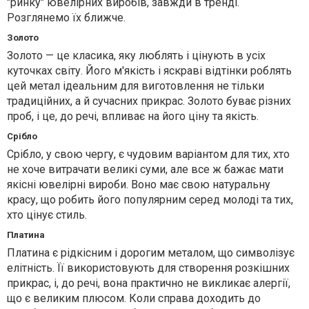
"ринку" ювелірних виробів, завжди в тренді.
Розглянемо їх ближче.
Золото
Золото — це класика, яку люблять і цінують в усіх
куточках світу. Його м'якість і яскраві відтінки роблять
цей метал ідеальним для виготовлення не тільки
традиційних, а й сучасних прикрас. Золото буває різних
проб, і це, до речі, впливає на його ціну та якість.
Срібло
Срібло, у свою чергу, є чудовим варіантом для тих, хто
не хоче витрачати великі суми, але все ж бажає мати
якісні ювелірні вироби. Воно має свою натуральну
красу, що робить його популярним серед молоді та тих,
хто цінує стиль.
Платина
Платина є рідкісним і дорогим металом, що символізує
елітність. Її використовують для створення розкішних
прикрас, і, до речі, вона практично не викликає алергії,
що є великим плюсом. Коли справа доходить до