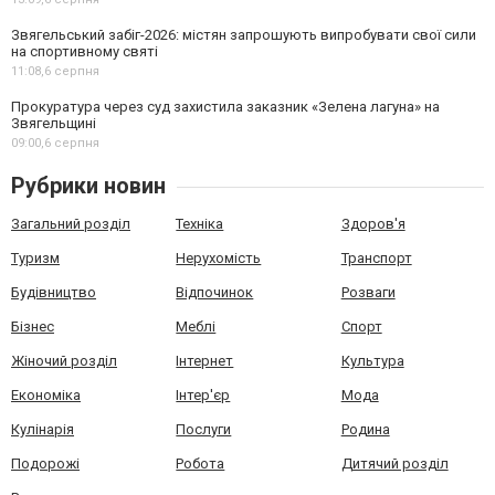
Звягельський забіг-2026: містян запрошують випробувати свої сили
на спортивному святі
11:08,
6 серпня
Прокуратура через суд захистила заказник «Зелена лагуна» на
Звягельщині
09:00,
6 серпня
Рубрики новин
Загальний розділ
Техніка
Здоров'я
Туризм
Нерухомість
Транспорт
Будівництво
Відпочинок
Розваги
Бізнес
Меблі
Спорт
Жіночий розділ
Інтернет
Культура
Економіка
Інтер'єр
Мода
Кулінарія
Послуги
Родина
Подорожі
Робота
Дитячий розділ