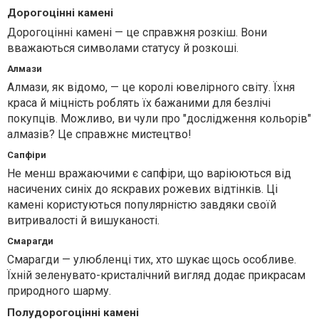
Дорогоцінні камені
Дорогоцінні камені — це справжня розкіш. Вони
вважаються символами статусу й розкоші.
Алмази
Алмази, як відомо, — це королі ювелірного світу. Їхня
краса й міцність роблять їх бажаними для безлічі
покупців. Можливо, ви чули про "дослідження кольорів"
алмазів? Це справжнє мистецтво!
Сапфіри
Не менш вражаючими є сапфіри, що варіюються від
насичених синіх до яскравих рожевих відтінків. Ці
камені користуються популярністю завдяки своїй
витривалості й вишуканості.
Смарагди
Смарагди — улюбленці тих, хто шукає щось особливе.
Їхній зеленувато-кристалічний вигляд додає прикрасам
природного шарму.
Полудорогоцінні камені