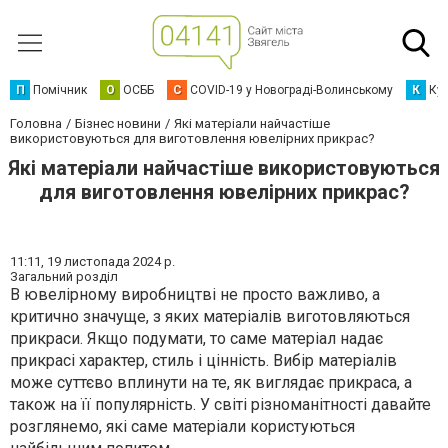
П
Помічник
О
ОСББ
C
COVID-19 у Новограді-Волинському
К
Кур
Головна
Бізнес новини
Які матеріали найчастіше
використовуються для виготовлення ювелірних прикрас?
Які матеріали найчастіше використовуються
для виготовлення ювелірних прикрас?
11:11,
19 листопада 2024 р.
Загальний розділ
В ювелірному виробництві не просто важливо, а
критично значуще, з яких матеріалів виготовляються
прикраси. Якщо подумати, то саме матеріал надає
прикрасі характер, стиль і цінність. Вибір матеріалів
може суттєво вплинути на те, як виглядає прикраса, а
також на її популярність. У світі різноманітності давайте
розглянемо, які саме матеріали користуються