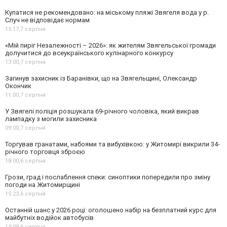
Купатися не рекомендовано: на міському пляжі Звягеля вода у р.
Случ не відповідає нормам
15:17,
7 серпня
«Мій пиріг Незалежності – 2026»: як жителям Звягельської громади
долучитися до всеукраїнського кулінарного конкурсу
13:00,
7 серпня
Загинув захисник із Баранівки, що на Звягельщині, Олександр
Окончик
11:00,
7 серпня
У Звягелі поліція розшукала 69-річного чоловіка, який викрав
лампадку з могили захисника
09:00,
7 серпня
Торгував гранатами, набоями та вибухівкою: у Житомирі викрили 34-
річного торговця зброєю
18:00,
6 серпня
Грози, град і послаблення спеки: синоптики попередили про зміну
погоди на Житомирщині
15:23,
6 серпня
Останній шанс у 2026 році: оголошено набір на безплатний курс для
майбутніх водійок автобусів
13:09,
6 серпня