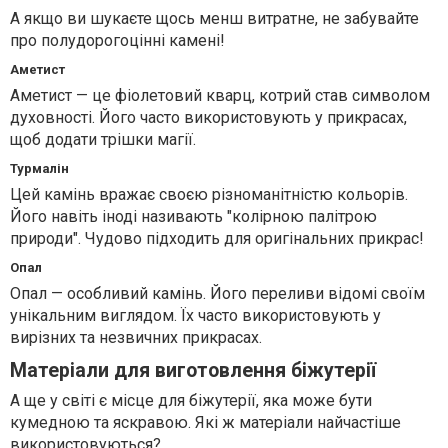
А якщо ви шукаєте щось менш витратне, не забувайте
про полудорогоцінні камені!
Аметист
Аметист — це фіолетовий кварц, котрий став символом
духовності. Його часто використовують у прикрасах,
щоб додати трішки магії.
Турмалін
Цей камінь вражає своєю різноманітністю кольорів.
Його навіть іноді називають "колірною палітрою
природи". Чудово підходить для оригінальних прикрас!
Опал
Опал — особливий камінь. Його переливи відомі своїм
унікальним виглядом. Їх часто використовують у
вирізних та незвичних прикрасах.
Матеріали для виготовлення біжутерії
А ще у світі є місце для біжутерії, яка може бути
кумедною та яскравою. Які ж матеріали найчастіше
використовуються?