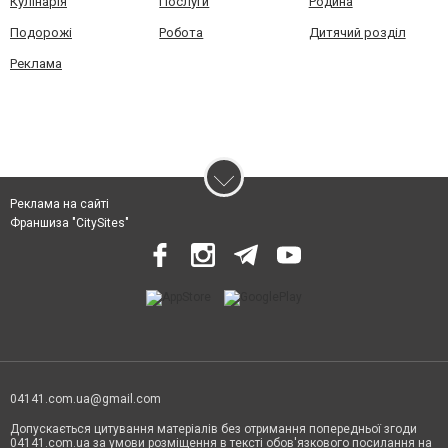
Кулінарія
Послуги
Родина
Подорожі
Робота
Дитячий розділ
Реклама
Реклама на сайті
Франшиза "CitySites"
04141.com.ua@gmail.com
Допускається цитування матеріалів без отримання попередньої згоди
04141.com.ua за умови розміщення в тексті обов'язкового посилання на