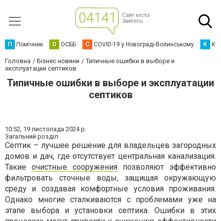
П
Помічник
О
ОСББ
C
COVID-19 у Новограді-Волинському
К
Кур
Головна
Бізнес новини
Типичные ошибки в выборе и
эксплуатации септиков
Типичные ошибки в выборе и эксплуатации
септиков
10:52,
19 листопада 2024 р.
Загальний розділ
Септик – лучшее решение для владельцев загородных
домов и дач, где отсутствует центральная канализация.
Такие
очистные сооружения
позволяют эффективно
фильтровать сточные воды, защищая окружающую
среду и создавая комфортные условия проживания.
Однако многие сталкиваются с проблемами уже на
этапе выбора и установки септика. Ошибки в этих