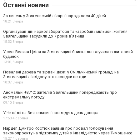
Останні новини
За липень у Звягельській лікарні народилося 40 дітей
18:21,
Вчора
Організував дві нарколабораторії та «заробив» мільйон: жителя
Звягельщини засудили до 7 років в'язниці
15:32,
Вчора
У селі Велика Цвіля на Звягельщині блискавка влучила в житловий
будинок
13:01,
Вчора
Повалені дерева та зірвані дахи: у Ємільчинській громаді на
Звягельщині ліквідовують наслідки негоди
10:37,
Вчора
Аномальні +37°C: жителів Звягельщини попереджають про
екстремальну погоду
09:10,
Вчора
У Чижівці на Звягельщині проведуть день донора
17:53,
4 серпня
Нардеп Дмитро Костюк заявив про провал голосування
законопроєкту на підтримку дітей з інвалідністю через Тимошенко
15:27,
4 серпня