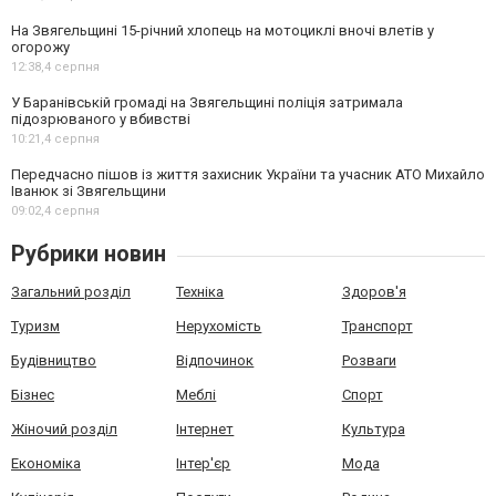
На Звягельщині 15-річний хлопець на мотоциклі вночі влетів у
огорожу
12:38,
4 серпня
У Баранівській громаді на Звягельщині поліція затримала
підозрюваного у вбивстві
10:21,
4 серпня
Передчасно пішов із життя захисник України та учасник АТО Михайло
Іванюк зі Звягельщини
09:02,
4 серпня
Рубрики новин
Загальний розділ
Техніка
Здоров'я
Туризм
Нерухомість
Транспорт
Будівництво
Відпочинок
Розваги
Бізнес
Меблі
Спорт
Жіночий розділ
Інтернет
Культура
Економіка
Інтер'єр
Мода