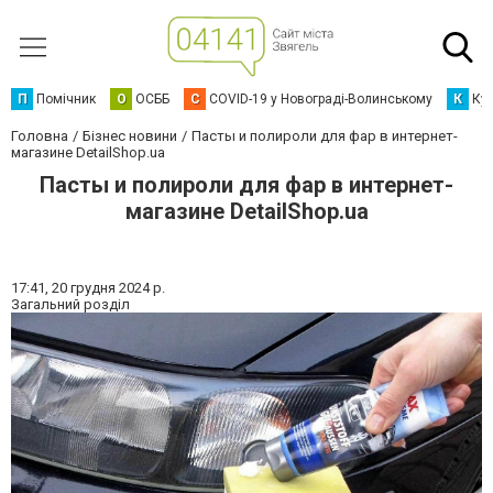
П
Помічник
О
ОСББ
C
COVID-19 у Новограді-Волинському
К
Кур
Головна
Бізнес новини
Пасты и полироли для фар в интернет-
магазине DetailShop.ua
Пасты и полироли для фар в интернет-
магазине DetailShop.ua
17:41,
20 грудня 2024 р.
Загальний розділ