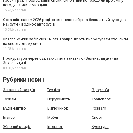
Грози, град і послаблення спеки: синоптики попередили про зміну
погоди на Житомирщині
15:23,
6 серпня
Останній шанс у 2026 році: оголошено набір на безплатний курс для
майбутніх водійок автобусів
13:09,
6 серпня
Звягельський забіг-2026: містян запрошують випробувати свої сили
на спортивному святі
11:08,
6 серпня
Прокуратура через суд захистила заказник «Зелена лагуна» на
Звягельщині
09:00,
6 серпня
Рубрики новин
Загальний розділ
Техніка
Здоров'я
Туризм
Нерухомість
Транспорт
Будівництво
Відпочинок
Розваги
Бізнес
Меблі
Спорт
Жіночий розділ
Інтернет
Культура