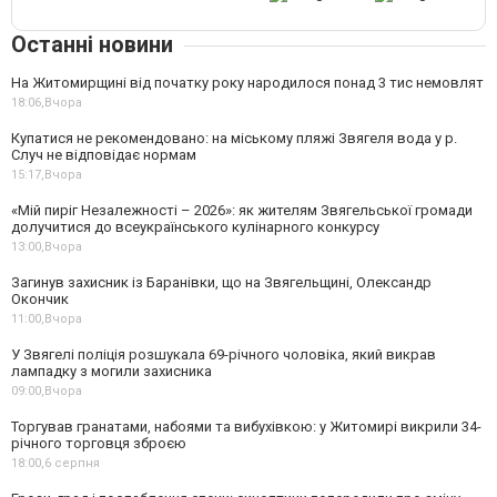
Останні новини
На Житомирщині від початку року народилося понад 3 тис немовлят
18:06,
Вчора
Купатися не рекомендовано: на міському пляжі Звягеля вода у р.
Случ не відповідає нормам
15:17,
Вчора
«Мій пиріг Незалежності – 2026»: як жителям Звягельської громади
долучитися до всеукраїнського кулінарного конкурсу
13:00,
Вчора
Загинув захисник із Баранівки, що на Звягельщині, Олександр
Окончик
11:00,
Вчора
У Звягелі поліція розшукала 69-річного чоловіка, який викрав
лампадку з могили захисника
09:00,
Вчора
Торгував гранатами, набоями та вибухівкою: у Житомирі викрили 34-
річного торговця зброєю
18:00,
6 серпня