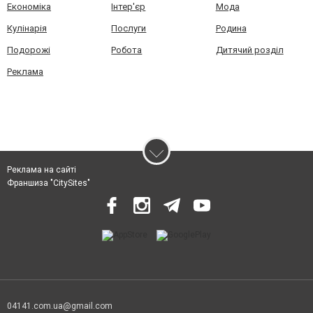
Економіка
Інтер'єр
Мода
Кулінарія
Послуги
Родина
Подорожі
Робота
Дитячий розділ
Реклама
Реклама на сайті
Франшиза "CitySites"
04141.com.ua@gmail.com