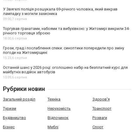
У Звягелі поліція розшукала 69-річного чоловіка, який викрав
лампадку з могили захисника
09:00,
7 серпня
Торгував гранатами, набоями та вибухівкою: у Житомирі викрили 34-
річного торговця зброєю
18:00,
6 серпня
Грози, град і послаблення спеки: синоптики попередили про зміну
погоди на Житомирщині
15:23,
6 серпня
Останній шанс у 2026 році: оголошено набір на безплатний курс для
майбутніх водійок автобусів
13:09,
6 серпня
Рубрики новин
Загальний розділ
Техніка
Здоров'я
Туризм
Нерухомість
Транспорт
Будівництво
Відпочинок
Розваги
Бізнес
Меблі
Спорт