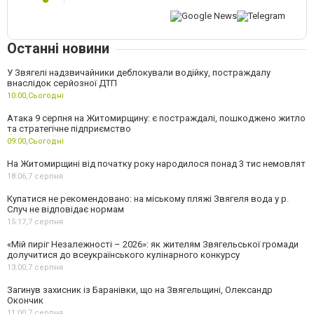
Останні новини
У Звягелі надзвичайники деблокували водійку, постраждалу
внаслідок серйозної ДТП
10:00,
Сьогодні
Атака 9 серпня на Житомирщину: є постраждалі, пошкоджено житло
та стратегічне підприємство
09:00,
Сьогодні
На Житомирщині від початку року народилося понад 3 тис немовлят
18:06,
7 серпня
Купатися не рекомендовано: на міському пляжі Звягеля вода у р.
Случ не відповідає нормам
15:17,
7 серпня
«Мій пиріг Незалежності – 2026»: як жителям Звягельської громади
долучитися до всеукраїнського кулінарного конкурсу
13:00,
7 серпня
Загинув захисник із Баранівки, що на Звягельщині, Олександр
Окончик
11:00,
7 серпня