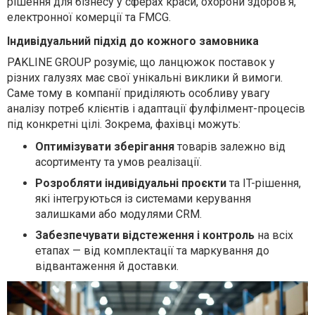
рішення для бізнесу у сферах краси, охорони здоров’я,
електронної комерції та FMCG.
Індивідуальний підхід до кожного замовника
PAKLINE GROUP розуміє, що ланцюжок поставок у
різних галузях має свої унікальні виклики й вимоги.
Саме тому в компанії приділяють особливу увагу
аналізу потреб клієнтів і адаптації фулфілмент-процесів
під конкретні цілі. Зокрема, фахівці можуть:
Оптимізувати зберігання
товарів залежно від
асортименту та умов реалізації.
Розробляти індивідуальні проєкти
та IT-рішення,
які інтегруються із системами керування
залишками або модулями CRM.
Забезпечувати відстеження і контроль
на всіх
етапах — від комплектації та маркування до
відвантаження й доставки.