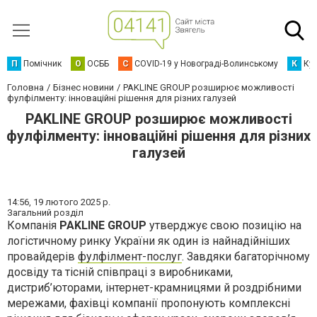
П
Помічник
О
ОСББ
C
COVID-19 у Новограді-Волинському
К
Кур
Головна
Бізнес новини
PAKLINE GROUP розширює можливості
фулфілменту: інноваційні рішення для різних галузей
PAKLINE GROUP розширює можливості
фулфілменту: інноваційні рішення для різних
галузей
14:56,
19 лютого 2025 р.
Загальний розділ
Компанія
PAKLINE GROUP
утверджує свою позицію на
логістичному ринку України як один із найнадійніших
провайдерів
фулфілмент-послуг
. Завдяки багаторічному
досвіду та тісній співпраці з виробниками,
дистриб’юторами, інтернет-крамницями й роздрібними
мережами, фахівці компанії пропонують комплексні