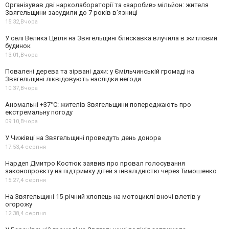
Організував дві нарколабораторії та «заробив» мільйон: жителя
Звягельщини засудили до 7 років в'язниці
15:32,
Вчора
У селі Велика Цвіля на Звягельщині блискавка влучила в житловий
будинок
13:01,
Вчора
Повалені дерева та зірвані дахи: у Ємільчинській громаді на
Звягельщині ліквідовують наслідки негоди
10:37,
Вчора
Аномальні +37°C: жителів Звягельщини попереджають про
екстремальну погоду
09:10,
Вчора
У Чижівці на Звягельщині проведуть день донора
17:53,
4 серпня
Нардеп Дмитро Костюк заявив про провал голосування
законопроєкту на підтримку дітей з інвалідністю через Тимошенко
15:27,
4 серпня
На Звягельщині 15-річний хлопець на мотоциклі вночі влетів у
огорожу
12:38,
4 серпня