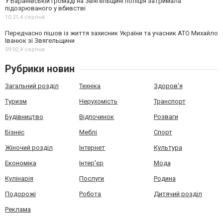
У Баранівській громаді на Звягельщині поліція затримала
підозрюваного у вбивстві
10:21,
4 серпня
Передчасно пішов із життя захисник України та учасник АТО Михайло
Іванюк зі Звягельщини
09:02,
4 серпня
Рубрики новин
Загальний розділ
Техніка
Здоров'я
Туризм
Нерухомість
Транспорт
Будівництво
Відпочинок
Розваги
Бізнес
Меблі
Спорт
Жіночий розділ
Інтернет
Культура
Економіка
Інтер'єр
Мода
Кулінарія
Послуги
Родина
Подорожі
Робота
Дитячий розділ
Реклама