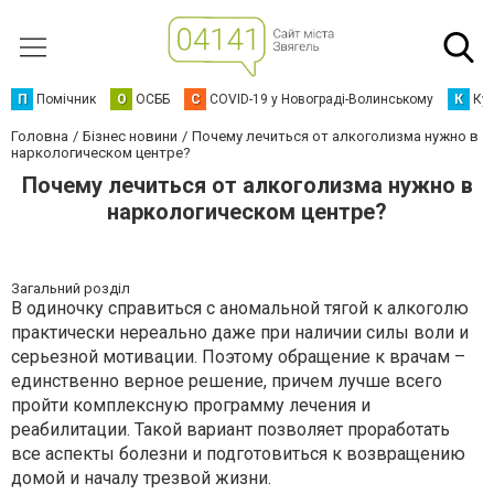
П
Помічник
О
ОСББ
C
COVID-19 у Новограді-Волинському
К
Кур
Головна
Бізнес новини
Почему лечиться от алкоголизма нужно в
наркологическом центре?
Почему лечиться от алкоголизма нужно в
наркологическом центре?
Загальний розділ
В одиночку справиться с аномальной тягой к алкоголю
практически нереально даже при наличии силы воли и
серьезной мотивации. Поэтому обращение к врачам –
единственно верное решение, причем лучше всего
пройти комплексную программу лечения и
реабилитации. Такой вариант позволяет проработать
все аспекты болезни и подготовиться к возвращению
домой и началу трезвой жизни.