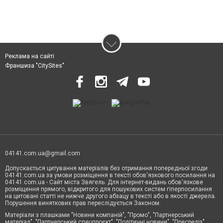
Реклама на сайті
Франшиза "CitySites"
04141.com.ua@gmail.com
Допускається цитування матеріалів без отримання попередньої згоди
04141.com.ua за умови розміщення в тексті обов'язкового посилання на
04141.com.ua - Сайт міста Звягель. Для інтернет-видань обов'язкове
розміщення прямого, відкритого для пошукових систем гіперпосилання
на цитовані статті не нижче другого абзацу в тексті або в якості джерела.
Порушення виняткових прав переслідується Законом.
Матеріали з плашками "Новини компаній", "Промо", "Партнерський
матеріал", "Партнерський спецпроєкт", "Політичні новини", "Пресреліз",