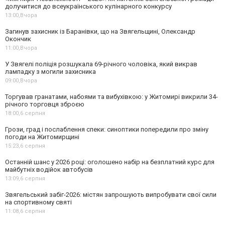
долучитися до всеукраїнського кулінарного конкурсу
13:00,
Вчора
Загинув захисник із Баранівки, що на Звягельщині, Олександр
Окончик
11:00,
Вчора
У Звягелі поліція розшукала 69-річного чоловіка, який викрав
лампадку з могили захисника
09:00,
Вчора
Торгував гранатами, набоями та вибухівкою: у Житомирі викрили 34-
річного торговця зброєю
18:00,
6 серпня
Грози, град і послаблення спеки: синоптики попередили про зміну
погоди на Житомирщині
15:23,
6 серпня
Останній шанс у 2026 році: оголошено набір на безплатний курс для
майбутніх водійок автобусів
13:09,
6 серпня
Звягельський забіг-2026: містян запрошують випробувати свої сили
на спортивному святі
11:08,
6 серпня