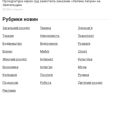
Прокуратура через суд захистила заказник «Зелена лагуна» на
Звягельщині
09:00,
6 серпня
Рубрики новин
Загальний розділ
Техніка
Здоров'я
Туризм
Нерухомість
Транспорт
Будівництво
Відпочинок
Розваги
Бізнес
Меблі
Спорт
Жіночий розділ
Інтернет
Культура
Економіка
Інтер'єр
Мода
Кулінарія
Послуги
Родина
Подорожі
Робота
Дитячий розділ
Реклама