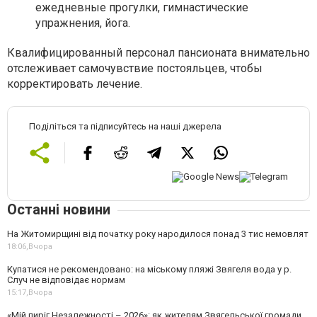
ежедневные прогулки, гимнастические
упражнения, йога.
Квалифицированный персонал пансионата внимательно
отслеживает самочувствие постояльцев, чтобы
корректировать лечение.
Поділіться та підписуйтесь на наші джерела
Останні новини
На Житомирщині від початку року народилося понад 3 тис немовлят
18:06,
Вчора
Купатися не рекомендовано: на міському пляжі Звягеля вода у р.
Случ не відповідає нормам
15:17,
Вчора
«Мій пиріг Незалежності – 2026»: як жителям Звягельської громади