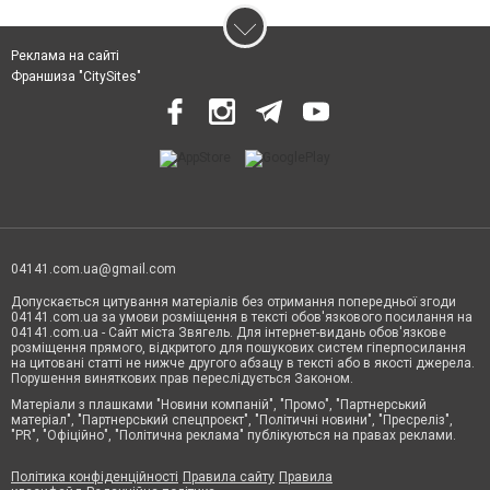
Реклама на сайті
Франшиза "CitySites"
04141.com.ua@gmail.com
Допускається цитування матеріалів без отримання попередньої згоди
04141.com.ua за умови розміщення в тексті обов'язкового посилання на
04141.com.ua - Сайт міста Звягель. Для інтернет-видань обов'язкове
розміщення прямого, відкритого для пошукових систем гіперпосилання
на цитовані статті не нижче другого абзацу в тексті або в якості джерела.
Порушення виняткових прав переслідується Законом.
Матеріали з плашками "Новини компаній", "Промо", "Партнерський
матеріал", "Партнерський спецпроєкт", "Політичні новини", "Пресреліз",
"PR", "Офіційно", "Політична реклама" публікуються на правах реклами.
Політика конфіденційності
Правила сайту
Правила