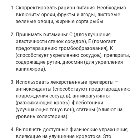
Скорректировать рацион питания. Необходимо
включить: орехи, фрукты и ягоды, листовые
зеленые овощи, жирные сорта рыбы.
Принимать витамины: С (для улучшения
эластичности стенок сосудов), Е (помогает
предотвращению тромбообразования), К
(способствует укреплению сосудов), препараты,
содержащие рутин, диосмин (для укрепления
капилляров).
Использовать лекарственные препараты –
антиоксиданты (способствуют предотвращению
повреждения сосудов), антикоагулянты
(разжижающие кровь), флеботоники
(улучшающие тонус вен), статины (влияют на
уровень холестерина).
Выполнять доступные физические упражнения,
влияющие на улучшение кровотока. Это