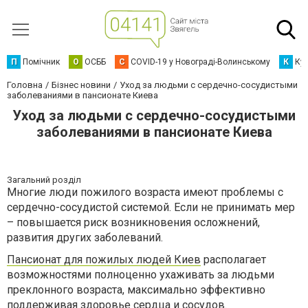
П
Помічник
О
ОСББ
C
COVID-19 у Новограді-Волинському
К
Кур
Головна
Бізнес новини
Уход за людьми с сердечно-сосудистыми
заболеваниями в пансионате Киева
Уход за людьми с сердечно-сосудистыми
заболеваниями в пансионате Киева
Загальний розділ
Многие люди пожилого возраста имеют проблемы с
сердечно-сосудистой системой. Если не принимать мер
– повышается риск возникновения осложнений,
развития других заболеваний.
Пансионат для пожилых людей Киев
располагает
возможностями полноценно ухаживать за людьми
преклонного возраста, максимально эффективно
поддерживая здоровье сердца и сосудов.