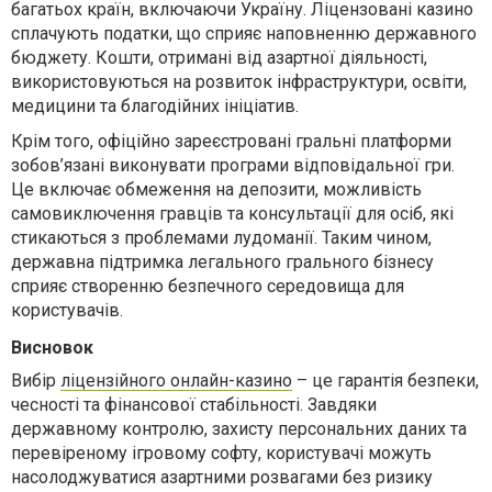
багатьох країн, включаючи Україну. Ліцензовані казино
сплачують податки, що сприяє наповненню державного
бюджету. Кошти, отримані від азартної діяльності,
використовуються на розвиток інфраструктури, освіти,
медицини та благодійних ініціатив.
Крім того, офіційно зареєстровані гральні платформи
зобов’язані виконувати програми відповідальної гри.
Це включає обмеження на депозити, можливість
самовиключення гравців та консультації для осіб, які
стикаються з проблемами лудоманії. Таким чином,
державна підтримка легального грального бізнесу
сприяє створенню безпечного середовища для
користувачів.
Висновок
Вибір
ліцензійного онлайн-казино
– це гарантія безпеки,
чесності та фінансової стабільності. Завдяки
державному контролю, захисту персональних даних та
перевіреному ігровому софту, користувачі можуть
насолоджуватися азартними розвагами без ризику