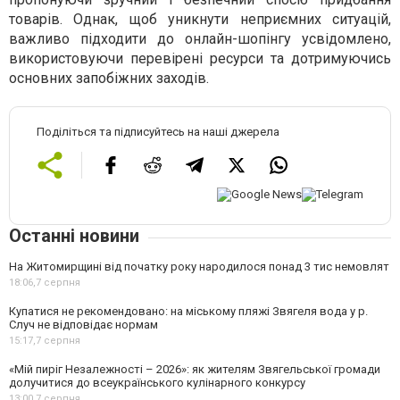
товарів. Однак, щоб уникнути неприємних ситуацій,
важливо підходити до онлайн-шопінгу усвідомлено,
використовуючи перевірені ресурси та дотримуючись
основних запобіжних заходів.
Поділіться та підписуйтесь на наші джерела
Останні новини
На Житомирщині від початку року народилося понад 3 тис немовлят
18:06,
7 серпня
Купатися не рекомендовано: на міському пляжі Звягеля вода у р.
Случ не відповідає нормам
15:17,
7 серпня
«Мій пиріг Незалежності – 2026»: як жителям Звягельської громади
долучитися до всеукраїнського кулінарного конкурсу
13:00,
7 серпня