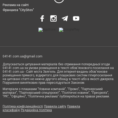
Реклама на сайті
Франшиза "CitySites"
04141.com.ua@gmail.com
Допускається цитування матеріалів без отримання попередньої згоди
04141.com.ua за умови розміщення в тексті обов'язкового посилання на
04141.com.ua - Сайт міста Звягель. Для інтернет-видань обов'язкове
розміщення прямого, відкритого для пошукових систем гіперпосилання
на цитовані статті не нижче другого абзацу в тексті або в якості джерела.
Порушення виняткових прав переслідується Законом.
Матеріали з плашками "Новини компаній", "Промо", "Партнерський
матеріал", "Партнерський спецпроєкт", "Політичні новини", "Пресреліз",
"PR", "Офіційно", "Політична реклама" публікуються на правах реклами.
Політика конфіденційності
Правила сайту
Правила
класифайд
Редакційна політика