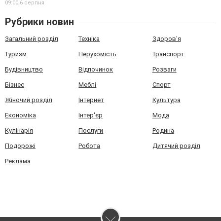
09:00,
6 серпня
Рубрики новин
Загальний розділ
Техніка
Здоров'я
Туризм
Нерухомість
Транспорт
Будівництво
Відпочинок
Розваги
Бізнес
Меблі
Спорт
Жіночий розділ
Інтернет
Культура
Економіка
Інтер'єр
Мода
Кулінарія
Послуги
Родина
Подорожі
Робота
Дитячий розділ
Реклама