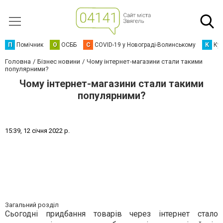
П
Помічник
О
ОСББ
C
COVID-19 у Новограді-Волинському
К
Кур
Головна
Бізнес новини
Чому інтернет-магазини стали такими
популярними?
Чому інтернет-магазини стали такими
популярними?
1
5
:
3
9
,
1
2
с
і
ч
н
я
2
0
2
2
р
.
Загальний розділ
Сьогодні придбання товарів через інтернет стало