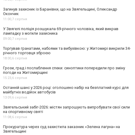
Загинув захисник із Баранівки, що на Звягельщині, Олександр
Окончик
11:00,
7 серпня
У Звягелі поліція розшукала 69-річного чоловіка, який викрав
лампадку з могили захисника
09:00,
7 серпня
Торгував гранатами, набоями та вибухівкою: у Житомирі викрили 34-
річного торговця зброєю
18:00,
6 серпня
Грози, град і послаблення спеки: синоптики попередили про зміну
погоди на Житомирщині
15:23,
6 серпня
Останній шанс у 2026 році: оголошено набір на безплатний курс для
майбутніх водійок автобусів
13:09,
6 серпня
Звягельський забіг-2026: містян запрошують випробувати свої сили
на спортивному святі
11:08,
6 серпня
Прокуратура через суд захистила заказник «Зелена лагуна» на
Звягельщині