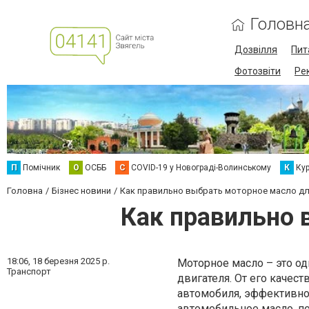
Головн
Дозвілля
Пит
Фотозвіти
Ре
П
Помічник
О
ОСББ
C
COVID-19 у Новограді-Волинському
К
Кур
Головна
Бізнес новини
Как правильно выбрать моторное масло дл
Как правильно 
18:06,
18 березня 2025 р.
Моторное масло – это о
Транспорт
двигателя. От его качес
автомобиля, эффективнос
автомобильное масло
, 