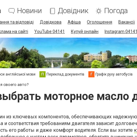
а
Новини
Довідник
Погода
ання та відповіді
Довідкова
Афіша
Оголошення
Вакансії
клама на сайті
YouTube 04141
Купуй онлайн
Instagram 0414
си англійської мови
П
Переклад документів
Г
Графік руху автобусів
я своего авто?
выбрать моторное масло д
дин из ключевых компонентов, обеспечивающих надежную
тва и соответствия требованиям двигателя зависит долгове
ть его работы и даже комфорт водителя. Если вы хотите
к
подобранное с учетом всех параметров, обратите внимание 