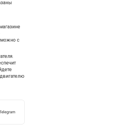
азаны
 магазине
е
 можно с
ателя.
еспечит
йдете
 двигателю