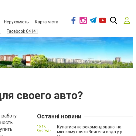
Нерухомість
Карта міста
1
Facebook 04141
ля своего авто?
Останні новини
 работу
чность
15:17,
Купатися не рекомендовано: на
упить
Сьогодні
міському пляжі Звягеля вода у р.
на