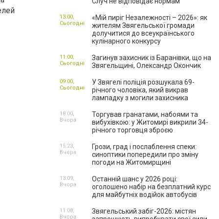
Случ не відповідає нормам
елей
13:00,
«Мій пиріг Незалежності – 2026»: як
Сьогодні
жителям Звягельської громади
долучитися до всеукраїнського
кулінарного конкурсу
11:00,
Загинув захисник із Баранівки, що на
Сьогодні
Звягельщині, Олександр Окончик
09:00,
У Звягелі поліція розшукала 69-
Сьогодні
річного чоловіка, який викрав
лампадку з могили захисника
18:00,
Торгував гранатами, набоями та
Вчора
вибухівкою: у Житомирі викрили 34-
річного торговця зброєю
15:23,
Грози, град і послаблення спеки:
Вчора
синоптики попередили про зміну
погоди на Житомирщині
13:09,
Останній шанс у 2026 році:
Вчора
оголошено набір на безплатний курс
для майбутніх водійок автобусів
11:08,
Звягельський забіг-2026: містян
Вчора