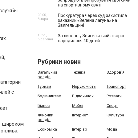
запрошують випробувати свої сили
на спортивному святі
 службы.
09:00,
Прокуратура через суд захистила
Вчора
заказник «Зелена лагуна» на
Звягельщині
18:21,
За липень у Звягельській лікарні
ах.
5 серпня
народилося 40 дітей
й,
Рубрики новин
Загальний
Техніка
Здоров'я
розділ
атегории:
Туризм
Нерухомість
Транспорт
илей с
Будівництво
Відпочинок
Розваги
Бізнес
Меблі
Спорт
ает
Жіночий
Інтернет
Культура
розділ
 в широком
Економіка
Інтер'єр
Мода
топлива.