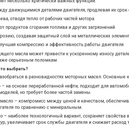
ет несколько критически важных функций:
жду движущимися деталями двигателя, продлевая их срок
ва, отводя тепло от рабочих частей мотора.
от продуктов сгорания топлива и других загрязнений.
розию, создавая защитный слой на металлических элемент
улучшая компрессию и эффективность работы двигателя.
ящего масла может привести к ускоренному износу детале
аже серьезным поломкам.
что выбрать?
азобраться в разновидностях моторных масел. Основные к
– на основе переработанной нефти, подходит для автомоб
моделей, но требует более частой замены.
 масло – компромисс между ценой и качеством, обеспечив
гателя по сравнению с минеральным.
о – наиболее технологичный вариант, сохраняет свойства
ур, увеличивает срок службы двигателя и снижает расход 