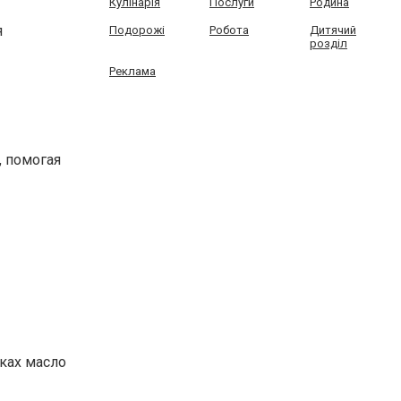
Кулінарія
Послуги
Родина
я
Подорожі
Робота
Дитячий
розділ
Реклама
 помогая
бках масло