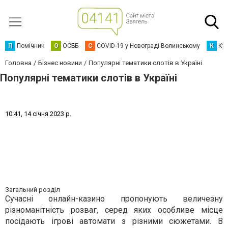
П
Помічник
О
ОСББ
C
COVID-19 у Новограді-Волинському
К
Кур
Головна
Бізнес новини
Популярні тематики слотів в Україні
Популярні тематики слотів в Україні
1
0
:
4
1
,
1
4
с
і
ч
н
я
2
0
2
3
р
.
Загальний розділ
Сучасні онлайн-казино пропонують величезну
різноманітність розваг, серед яких особливе місце
посідають ігрові автомати з різними сюжетами. В