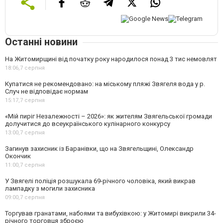
Останні новини
На Житомирщині від початку року народилося понад 3 тис немовлят
18:06,
7 серпня
Купатися не рекомендовано: на міському пляжі Звягеля вода у р.
Случ не відповідає нормам
15:17,
7 серпня
«Мій пиріг Незалежності – 2026»: як жителям Звягельської громади
долучитися до всеукраїнського кулінарного конкурсу
13:00,
7 серпня
Загинув захисник із Баранівки, що на Звягельщині, Олександр
Окончик
11:00,
7 серпня
У Звягелі поліція розшукала 69-річного чоловіка, який викрав
лампадку з могили захисника
09:00,
7 серпня
Торгував гранатами, набоями та вибухівкою: у Житомирі викрили 34-
річного торговця зброєю