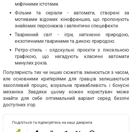
міфічними істотами.
Фільми та серіали - автомати, створені за
мотивами відомих кінофраншиз, що пропонують
знайомих персонажів і автентичні спецефекти.
Тваринний світ - ігри, натхненні природою,
екзотичними тваринами та дикою природою.
Ретро-стиль - олдскульні проєкти з піксельною
графікою, що нагадують класичні автомати
минулих років.
Популярність тих чи інших сюжетів змінюється з часом,
але основними критеріями для гравців залишаються
захопливий процес, візуальна привабливість і бонусні
механіки. Завдяки цьому кожен користувач може
знайти для себе оптимальний варіант серед безлічі
доступних ігор.
Поділіться та підписуйтесь на наші джерела