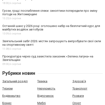
18:00,
6 серпня
Грози, град і послаблення спеки: синоптики попередили про зміну
погоди на Житомирщині
15:23,
6 серпня
Останній шанс у 2026 році: оголошено набір на безплатний курс для
майбутніх водійок автобусів
13:09,
6 серпня
Звягельський забіг-2026: містян запрошують випробувати свої сили
на спортивному святі
11:08,
6 серпня
Прокуратура через суд захистила заказник «Зелена лагуна» на
Звягельщині
09:00,
6 серпня
Рубрики новин
Загальний розділ
Техніка
Здоров'я
Туризм
Нерухомість
Транспорт
Будівництво
Відпочинок
Розваги
Бізнес
Меблі
Спорт