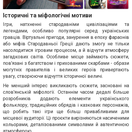
Історичні та міфологічні мотиви
Ігри, натхненні стародавніми цивілізаціями та
легендами, особливо популярні серед українських
гравців. Віртуальні пригоди, занурення в епоху фараонів
або міфів Стародавньої Греції дають змогу не тільки
насолодитися ігровим процесом, а й відчути атмосферу
загадкових світів. Особливе місце займають сюжети,
пов'язані з багатством і прихованими скарбами - образи
могутніх правителів і великих героїв привертають
увагу, створюючи відчуття історичної величі.
Не менший інтерес викликають сюжети, засновані на
слов'янській міфології. Останнім часом дедалі більше
розробників додають елементи українського
фольклору, традиційних обрядів і казкових персонажів,
що робить такі ігри ще більш привабливими для
місцевої аудиторії. Ці проєкти вирізняються насиченими
кольорами, деталізованими символами й автентичною
атмосферою.