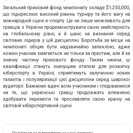
Загальний призовий фонд чемпіонату складе $1,250,000,
що підкреслює високий рівень турніру та його вагу на
міжнародній сцені е-спорту. Це не лише можливість для
гравців з України продемонструвати свою майстерність
на глобальному рівні, а й шанс на визнання серед
світових лідерів у цій дисципліні. Боротьба за місце на
чемпіонаті обіцяє бути надзвичайно запеклою, адже
кожен учасник змагається не тільки за престиж, але й за
значну частину призового фонду. Таким чином, ці
кваліфікації стануть значущим етапом для розвитку
кіберспорту в Україні, сприятимуть залученню нових
талантів і популяризації цієї дисципліни серед широкої
аудиторії. Бажаємо вдачі всім учасникам і сподіваємося
на те, що українські гравці продовжать впевнено
здобувати перемоги та прославляти свою країну на
світовій кіберспортивній сцені.
Поділіться та підписуйтесь на наші джерела