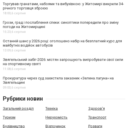
Торгував гранатами, набоями та вибухівкою: у Житомирі викрили 34-
річного торговця зброєю
18:00,
6 серпня
Грози, град і послаблення спеки: синоптики попередили про зміну
погоди на Житомирщині
15:23,
6 серпня
Останній шанс у 2026 році: оголошено набір на безплатний курс для
майбутніх водійок автобусів
13:09,
6 серпня
Звягельський забіг-2026: містян запрошують випробувати свої сили
на спортивному святі
11:08,
6 серпня
Прокуратура через суд захистила заказник «Зелена лагуна» на
Звягельщині
09:00,
6 серпня
Рубрики новин
Загальний розділ
Техніка
Здоров'я
Туризм
Нерухомість
Транспорт
Будівництво
Відпочинок
Розваги