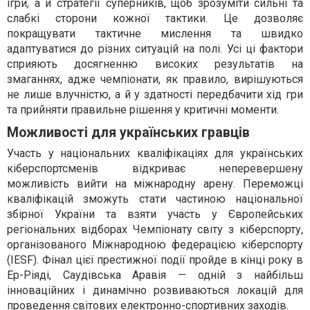
ігри, а й стратегії суперників, щоб зрозуміти сильні та
слабкі сторони кожної тактики. Це дозволяє
покращувати тактичне мислення та швидко
адаптуватися до різних ситуацій на полі. Усі ці фактори
сприяють досягненню високих результатів на
змаганнях, адже чемпіонати, як правило, вирішуються
не лише влучністю, а й у здатності передбачити хід гри
та прийняти правильне рішення у критичні моменти.
Можливості для українських гравців
Участь у національних кваліфікаціях для українських
кіберспортсменів відкриває неперевершену
можливість вийти на міжнародну арену. Переможці
кваліфікацій зможуть стати частиною національної
збірної України та взяти участь у Європейських
регіональних відборах Чемпіонату світу з кіберспорту,
організованого Міжнародною федерацією кіберспорту
(IESF). Фінал цієї престижної події пройде в кінці року в
Ер-Ріяді, Саудівська Аравія — одній з найбільш
інноваційних і динамічно розвиваються локацій для
проведення світових електронно-спортивних заходів.