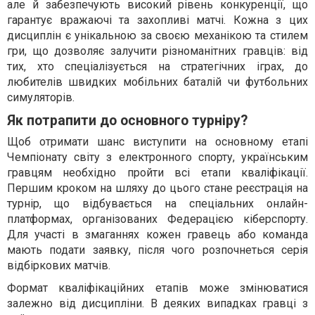
але й забезпечують високий рівень конкуренції, що
гарантує вражаючі та захопливі матчі. Кожна з цих
дисциплін є унікальною за своєю механікою та стилем
гри, що дозволяє залучити різноманітних гравців: від
тих, хто спеціалізується на стратегічних іграх, до
любителів швидких мобільних баталій чи футбольних
симуляторів.
Як потрапити до основного турніру?
Щоб отримати шанс виступити на основному етапі
Чемпіонату світу з електронного спорту, українським
гравцям необхідно пройти всі етапи кваліфікації.
Першим кроком на шляху до цього стане реєстрація на
турнір, що відбувається на спеціальних онлайн-
платформах, організованих Федерацією кіберспорту.
Для участі в змаганнях кожен гравець або команда
мають подати заявку, після чого розпочнеться серія
відбіркових матчів.
Формат кваліфікаційних етапів може змінюватися
залежно від дисципліни. В деяких випадках гравці з