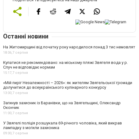
Останні новини
На Житомирщині від початку року народилося понад 3 тис немовлят
18:06,
7 серпня
Купатися не рекомендовано: на міському пляжі Звягеля вода у р.
Случ не відповідає нормам
15:17,
7 серпня
«Мій пиріг Незалежності – 2026»: як жителям Звягельської громади
долучитися до всеукраїнського кулінарного конкурсу
13:00,
7 серпня
Загинув захисник із Баранівки, що на Звягельщині, Олександр
Окончик
11:00,
7 серпня
У Звягелі поліція розшукала 69-річного чоловіка, який викрав
лампадку з могили захисника
09:00,
7 серпня