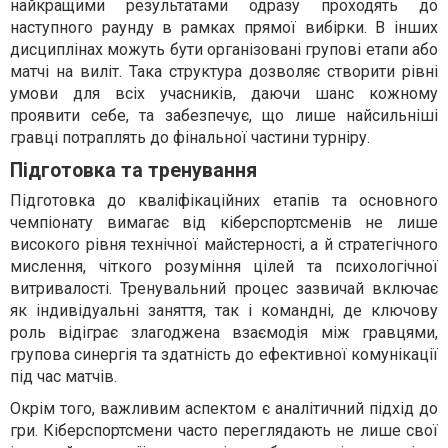
найкращими результатами одразу проходять до
наступного раунду в рамках прямої вибірки. В інших
дисциплінах можуть бути організовані групові етапи або
матчі на виліт. Така структура дозволяє створити рівні
умови для всіх учасників, даючи шанс кожному
проявити себе, та забезпечує, що лише найсильніші
гравці потраплять до фінальної частини турніру.
Підготовка та тренування
Підготовка до кваліфікаційних етапів та основного
чемпіонату вимагає від кіберспортсменів не лише
високого рівня технічної майстерності, а й стратегічного
мислення, чіткого розуміння цілей та психологічної
витривалості. Тренувальний процес зазвичай включає
як індивідуальні заняття, так і командні, де ключову
роль відіграє злагоджена взаємодія між гравцями,
групова синергія та здатність до ефективної комунікації
під час матчів.
Окрім того, важливим аспектом є аналітичний підхід до
гри. Кіберспортсмени часто переглядають не лише свої