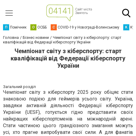
П
Помічник
О
ОСББ
C
COVID-19 у Новограді-Волинському
К
Кур
Головна
Бізнес новини
Чемпіонат світу з кіберспорту: старт
кваліфікацій від Федерації кіберспорту України
Чемпіонат світу з кіберспорту: старт
кваліфікацій від Федерації кіберспорту
України
Загальний розділ
Чемпіонат світу з кіберспорту 2025 року обіцяє стати
знаковою подією для геймерів усього світу. Україна,
завдяки активній діяльності Федерації кіберспорту
України (UESF), готується гідно представити своїх
найкращих кіберспортсменів на міжнародній арені.
Стати частиною цього грандіозного змагання можуть
усі, хто прагне випробувати свої сили. А для фанатів