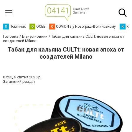
П
Помічник
О
ОСББ
C
COVID-19 у Новограді-Волинському
К
Кур
Головна
Бізнес новини
Табак для кальяна CULTt: новая эпоха от
создателей Milano
Табак для кальяна CULTt: новая эпоха от
создателей Milano
07:55,
6 квітня 2025 р.
Загальний розділ