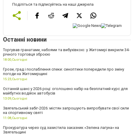
Поділіться та підписуйтесь на наші джерела
Останні новини
Торгував гранатами, набоями та вибухівкою: у Житомирі викрили 34-
річного торговця зброєю
18:00,
Сьогодні
Грози, град і послаблення спеки: синоптики попередили про зміну
погоди на Житомирщині
15:23,
Сьогодні
Останній шанс у 2026 році: оголошено набір на безплатний курс для
майбутніх водійок автобусів
13:09,
Сьогодні
Звягельський забіг-2026: містян запрошують випробувати свої сили
на спортивному святі
11:08,
Сьогодні
Прокуратура через суд захистила заказник «Зелена лагуна» на
Звягельщині