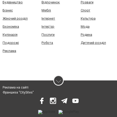
Будівництво
Відпочинок
Розваги
Бізнес
Меблі
Спорт
Жіночий розділ
Інтернет
Культура
Економіка
Інтер'єр
Мода
Кулінарія
Послуги
Родина
Подорожі
Робота
Дитячий розділ
Реклама
Реклама на сайті
Франшиза "CitySites"