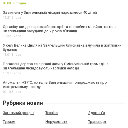
09:00,
Сьогодні
За липень у Звягельській лікарні народилося 40 дітей
18:21,
Вчора
Організував дві нарколабораторії та «заробив» мільйон: жителя
Звягельщини засудили до 7 років в'язниці
15:32,
Вчора
У селі Велика Цвіля на Звягельщині блискавка влучила в житловий
будинок
13:01,
Вчора
Повалені дерева та зірвані дахи: у Ємільчинській громаді на
Звягельщині ліквідовують наслідки негоди
10:37,
Вчора
Аномальні +37°C: жителів Звягельщини попереджають про
екстремальну погоду
09:10,
Вчора
Рубрики новин
Загальний розділ
Техніка
Здоров'я
Туризм
Нерухомість
Транспорт