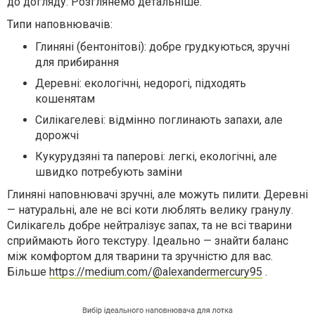
до догляду. Розглянемо детальніше.
Типи наповнювачів:
Глиняні (бентонітові): добре грудкуються, зручні
для прибирання
Деревні: екологічні, недорогі, підходять
кошенятам
Силікагелеві: відмінно поглинають запахи, але
дорожчі
Кукурудзяні та паперові: легкі, екологічні, але
швидко потребують заміни
Глиняні наповнювачі зручні, але можуть пилити. Деревні
— натуральні, але не всі коти люблять велику гранулу.
Силікагель добре нейтралізує запах, та не всі тварини
сприймають його текстуру. Ідеально — знайти баланс
між комфортом для тварини та зручністю для вас.
Більше
https://medium.com/@alexandermercury95
.