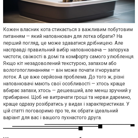
Кожен власник кота стикається з важливим побутовим
питанням — який наповнювач для лотка обрати? На
перший погляд, це може здаватися дрібницею. Але
насправді правильний вибір наповнювача — запорука
чистоти, свіжості в домі та комфорту самого улюбленця.
Якщо кіт незадоволений текстурою, запахом або
вологопоглинанням — він може почати ігнорувати
лоток. А це вже серйозна проблема. До того ж, різні
наповнювачі мають свої особливості — хтось краще
вбирає запахи, хтось — дешевший, але менш зручний у
прибиранні. Щоб не витрачати гроші та нерви даремно,
краще одразу розібратись у видах і характеристиках. У
цій статті поговоримо про те, як обрати ідеальний
варіант для вас і вашого пухнастого друга.