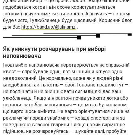
Дбайливий вибір — це прояв любові. Якщо наповнювач
подобається котові, він охоче користуватиметься
лотком і почуватиметься впевнено. А значить — і в домі
буде чисто, і улюбленець буде щасливий. Корисний блог
для Вас
https://band.us/@alinamz
.
Як уникнути розчарувань при виборі
наповнювача
Іноді вибір наповнювача перетворюється на справжній
квест — спробували один, потім інший, а кіт усе одно
невдоволений. Це нормально, адже як у людей різні
вподобання, так і в котів — свої. Головне правило тут —
не поспішати й не знецінювати сигнали, які дає ваш
улюбленець. Якщо він раптом почав уникати лотка або
нервово загрібає наповнювач — це може бути знаком,
що варто щось змінити. Не варто орієнтуватися лише на
рекламу чи поради знайомих — краще спостерігати за
поведінкою власної тварини. І якщо новий варіант не
підійшов, не розчаровуйтесь — шукайте далі, пробуйте