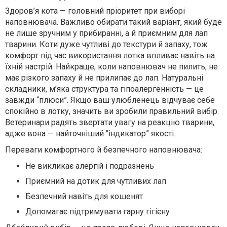
Здоров’я кота — головний пріоритет при виборі
наповнювача. Важливо обирати такий варіант, який буде
не лише зручним у прибиранні, а й приємним для лап
тварини. Коти дуже чутливі до текстури й запаху, тож
комфорт під час використання лотка впливає навіть на
їхній настрій. Найкраще, коли наповнювач не пилить, не
має різкого запаху й не прилипає до лап. Натуральні
складники, м’яка структура та гіпоалергенність — це
завжди “плюси”. Якщо ваш улюбленець відчуває себе
спокійно в лотку, значить ви зробили правильний вибір.
Ветеринари радять звертати увагу на реакцію тварини,
адже вона — найточніший “індикатор” якості.
Переваги комфортного й безпечного наповнювача:
Не викликає алергій і подразнень
Приємний на дотик для чутливих лап
Безпечний навіть для кошенят
Допомагає підтримувати гарну гігієну