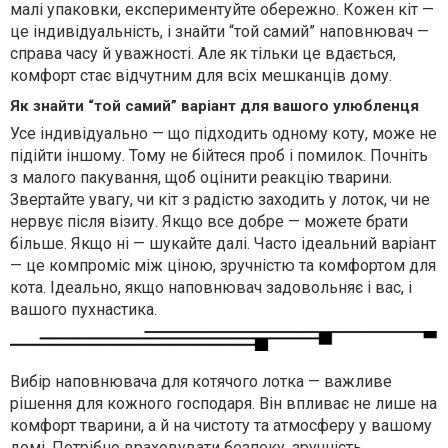
малі упаковки, експериментуйте обережно. Кожен кіт —
це індивідуальність, і знайти “той самий” наповнювач —
справа часу й уважності. Але як тільки це вдається,
комфорт стає відчутним для всіх мешканців дому.
Як знайти “той самий” варіант для вашого улюбленця
Усе індивідуально — що підходить одному коту, може не
підійти іншому. Тому не бійтеся проб і помилок. Почніть
з малого пакування, щоб оцінити реакцію тварини.
Звертайте увагу, чи кіт з радістю заходить у лоток, чи не
нервує після візиту. Якщо все добре — можете брати
більше. Якщо ні — шукайте далі. Часто ідеальний варіант
— це компроміс між ціною, зручністю та комфортом для
кота. Ідеально, якщо наповнювач задовольняє і вас, і
вашого пухнастика.
Вибір наповнювача для котячого лотка — важливе
рішення для кожного господаря. Він впливає не лише на
комфорт тварини, а й на чистоту та атмосферу у вашому
домі. Потрібно враховувати безпеку, зручність,