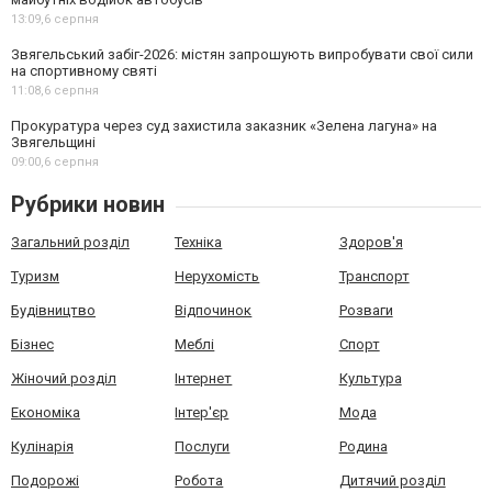
13:09,
6 серпня
Звягельський забіг-2026: містян запрошують випробувати свої сили
на спортивному святі
11:08,
6 серпня
Прокуратура через суд захистила заказник «Зелена лагуна» на
Звягельщині
09:00,
6 серпня
Рубрики новин
Загальний розділ
Техніка
Здоров'я
Туризм
Нерухомість
Транспорт
Будівництво
Відпочинок
Розваги
Бізнес
Меблі
Спорт
Жіночий розділ
Інтернет
Культура
Економіка
Інтер'єр
Мода
Кулінарія
Послуги
Родина
Подорожі
Робота
Дитячий розділ