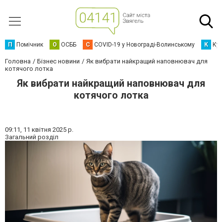
П
Помічник
О
ОСББ
C
COVID-19 у Новограді-Волинському
К
Кур
Головна
Бізнес новини
Як вибрати найкращий наповнювач для
котячого лотка
Як вибрати найкращий наповнювач для
котячого лотка
09:11,
11 квітня 2025 р.
Загальний розділ