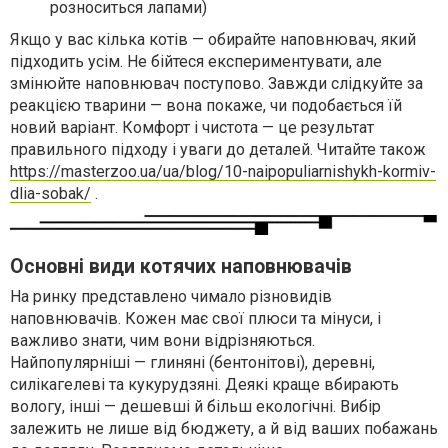
розноситься лапами)
Якщо у вас кілька котів — обирайте наповнювач, який
підходить усім. Не бійтеся експериментувати, але
змінюйте наповнювач поступово. Завжди слідкуйте за
реакцією тварини — вона покаже, чи подобається їй
новий варіант. Комфорт і чистота — це результат
правильного підходу і уваги до деталей. Читайте також
https://masterzoo.ua/ua/blog/10-naipopuliarnishykh-kormiv-
dlia-sobak/
.
Основні види котячих наповнювачів
На ринку представлено чимало різновидів
наповнювачів. Кожен має свої плюси та мінуси, і
важливо знати, чим вони відрізняються.
Найпопулярніші — глиняні (бентонітові), деревні,
силікагелеві та кукурудзяні. Деякі краще вбирають
вологу, інші — дешевші й більш екологічні. Вибір
залежить не лише від бюджету, а й від ваших побажань