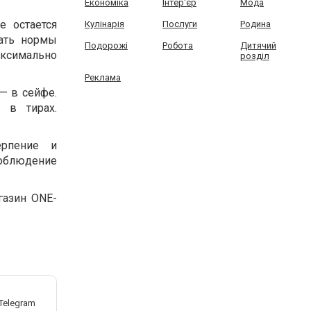
Економіка
Інтер'єр
Мода
е остается
Кулінарія
Послуги
Родина
нать нормы
Подорожі
Робота
Дитячий
ксимально
розділ
Реклама
— в сейфе.
 в тирах.
ерпение и
соблюдение
газин ONE-