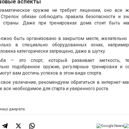
авовые аспекты
евматическое оружие не требует лицензии, оно все ж
 Стрелок обязан соблюдать правила безопасности и з
ей страны. Даже при тренировках дома стоит быть ма
лжно быть организовано в закрытом месте, желательно 
олько в специально оборудованных зонах, например
ловека категорически запрещено, даже в шутку.
льба — это спорт, который развивает меткость, т
льно подобранное оружие, регулярные тренировки и 
могут вам достичь успехов в этом виде спорта.
свое увлечение, рекомендуем обратиться в интернет-ма
е все необходимое для старта и уверенного роста.
а наші джерела