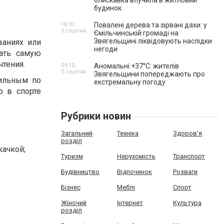
блискавка влучила в житловий
будинок
10:37,
Повалені дерева та зірвані дахи: у
5 серпня
Ємільчинській громаді на
Звягельщині ліквідовують наслідки
ваниях или
негоди
пать самую
чтения.
09:10,
Аномальні +37°C: жителів
5 серпня
Звягельщини попереджають про
ильным по
екстремальну погоду
о в спорте
Рубрики новин
Загальний
Техніка
Здоров'я
розділ
качкой;
Туризм
Нерухомість
Транспорт
Будівництво
Відпочинок
Розваги
Бізнес
Меблі
Спорт
Жіночий
Інтернет
Культура
розділ