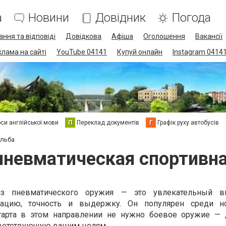
а
Новини
Довідник
Погода
ання та відповіді
Довідкова
Афіша
Оголошення
Вакансії
клама на сайті
YouTube 04141
Купуй онлайн
Instagram 0414
си англійської мови
П
Переклад документів
Г
Графік руху автобусів
ельба
пневматическая спортивн
из пневматического оружия — это увлекательный ви
ацию, точность и выдержку. Он популярен среди н
тарта в этом направлении не нужно боевое оружие — 
тветствующую вашим целям.