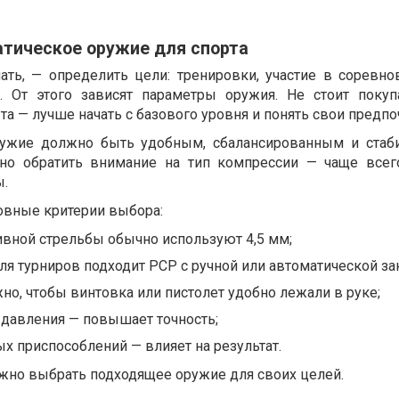
атическое оружие для спорта
ать, — определить цели: тренировки, участие в соревно
. От этого зависят параметры оружия. Не стоит поку
а — лучше начать с базового уровня и понять свои предпо
ружие должно быть удобным, сбалансированным и стаб
жно обратить внимание на тип компрессии — чаще всег
ы.
овные критерии выбора:
ивной стрельбы обычно используют 4,5 мм;
ля турниров подходит PCP с ручной или автоматической за
но, чтобы винтовка или пистолет удобно лежали в руке;
 давления — повышает точность;
х приспособлений — влияет на результат.
ожно выбрать подходящее оружие для своих целей.