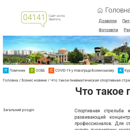
Головн
Дозвілля
Пит
Фотозвіти
Ре
П
Помічник
О
ОСББ
C
COVID-19 у Новограді-Волинському
К
Кур
Головна
Бізнес новини
Что такое пневматическая спортивная стр
Что такое 
Загальний розділ
Спортивная стрельба 
развивающий концентр
профессионалов. Для с
купить пневматику
, соо