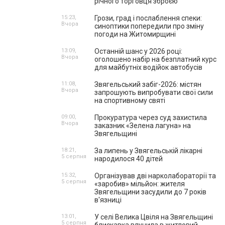
річного торговця зброєю
15:23,
Грози, град і послаблення спеки:
Вчора
синоптики попередили про зміну
погоди на Житомирщині
13:09,
Останній шанс у 2026 році:
Вчора
оголошено набір на безплатний курс
для майбутніх водійок автобусів
11:08,
Звягельський забіг-2026: містян
Вчора
запрошують випробувати свої сили
на спортивному святі
09:00,
Прокуратура через суд захистила
Вчора
заказник «Зелена лагуна» на
Звягельщині
18:21,
За липень у Звягельській лікарні
5 серпня
народилося 40 дітей
15:32,
Організував дві нарколабораторії та
5 серпня
«заробив» мільйон: жителя
Звягельщини засудили до 7 років
в'язниці
13:01,
У селі Велика Цвіля на Звягельщині
5 серпня