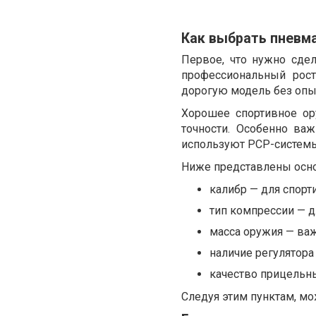
Как выбрать пневм
Первое, что нужно сдел
профессиональный рост
дорогую модель без опыт
Хорошее спортивное о
точности. Особенно ва
используют PCP-систем
Ниже представлены осн
калибр — для спорт
тип компрессии — д
масса оружия — важ
наличие регулятора
качество прицельны
Следуя этим пунктам, м