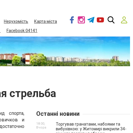
Нерухомість
Карта міста
1
Facebook 04141
ая стрельба
Останні новини
д спорта,
овичков и
18:00,
Торгував гранатами, набоями та
достаточно
Вчора
вибухівкою: у Житомирі викрили 34-