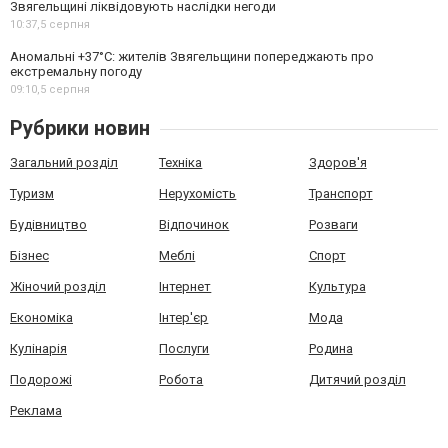
Звягельщині ліквідовують наслідки негоди
10:37,
5 серпня
Аномальні +37°C: жителів Звягельщини попереджають про
екстремальну погоду
09:10,
5 серпня
Рубрики новин
Загальний розділ
Техніка
Здоров'я
Туризм
Нерухомість
Транспорт
Будівництво
Відпочинок
Розваги
Бізнес
Меблі
Спорт
Жіночий розділ
Інтернет
Культура
Економіка
Інтер'єр
Мода
Кулінарія
Послуги
Родина
Подорожі
Робота
Дитячий розділ
Реклама