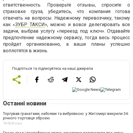
ответственность. Проверьте отзывы, спросите о
страховке груза, убедитесь, что компания готова
отвечать на вопросы. Надежному перевозчику, такому
как «
ЗУБР ТАКСИ
», можно и вовсе делегировать все
задачи, выбрав услугу «переезд под ключ». Отдавайте
предпочтение надежному сервису, тогда весь процесс
пройдет организованно, а ваши планы успешно
воплотятся в жизнь.
Поділіться та підписуйтесь на наші джерела
Останні новини
Торгував гранатами, набоями та вибухівкою: у Житомирі викрили 34-
річного торговця зброєю
18:00,
Вчора
Грози, град і послаблення спеки: синоптики попередили про зміну