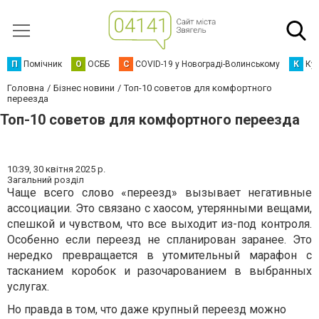
П
Помічник
О
ОСББ
C
COVID-19 у Новограді-Волинському
К
Кур
Головна
Бізнес новини
Топ-10 советов для комфортного
переезда
Топ-10 советов для комфортного переезда
10:39,
30 квітня 2025 р.
Загальний розділ
Чаще всего слово «переезд» вызывает негативные
ассоциации. Это связано с хаосом, утерянными вещами,
спешкой и чувством, что все выходит из-под контроля.
Особенно если переезд не спланирован заранее. Это
нередко превращается в утомительный марафон с
тасканием коробок и разочарованием в выбранных
услугах.
Но правда в том, что даже крупный переезд можно