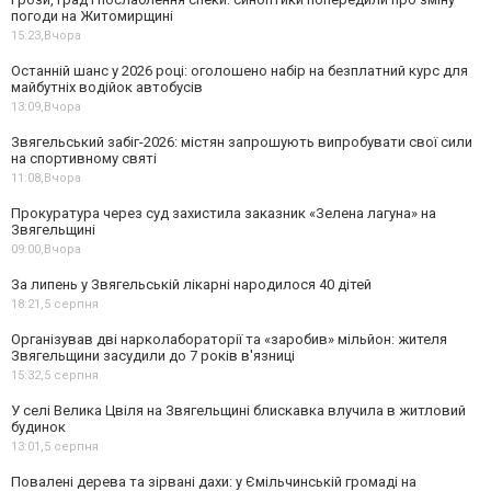
погоди на Житомирщині
15:23,
Вчора
Останній шанс у 2026 році: оголошено набір на безплатний курс для
майбутніх водійок автобусів
13:09,
Вчора
Звягельський забіг-2026: містян запрошують випробувати свої сили
на спортивному святі
11:08,
Вчора
Прокуратура через суд захистила заказник «Зелена лагуна» на
Звягельщині
09:00,
Вчора
За липень у Звягельській лікарні народилося 40 дітей
18:21,
5 серпня
Організував дві нарколабораторії та «заробив» мільйон: жителя
Звягельщини засудили до 7 років в'язниці
15:32,
5 серпня
У селі Велика Цвіля на Звягельщині блискавка влучила в житловий
будинок
13:01,
5 серпня
Повалені дерева та зірвані дахи: у Ємільчинській громаді на