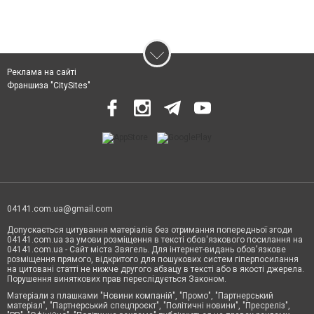
Реклама на сайті
Франшиза "CitySites"
04141.com.ua@gmail.com
Допускається цитування матеріалів без отримання попередньої згоди
04141.com.ua за умови розміщення в тексті обов'язкового посилання на
04141.com.ua - Сайт міста Звягель. Для інтернет-видань обов'язкове
розміщення прямого, відкритого для пошукових систем гіперпосилання
на цитовані статті не нижче другого абзацу в тексті або в якості джерела.
Порушення виняткових прав переслідується Законом.
Матеріали з плашками "Новини компаній", "Промо", "Партнерський
матеріал", "Партнерський спецпроєкт", "Політичні новини", "Пресреліз",