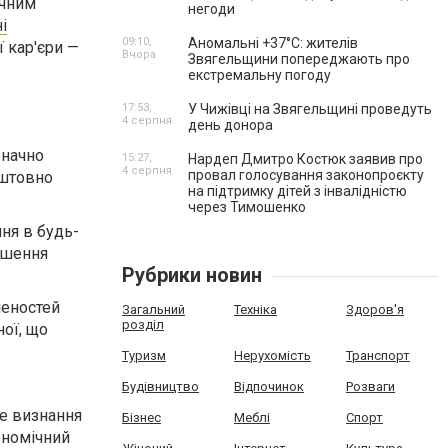
ечним
негоди
і
09:10,
Аномальні +37°C: жителів
ї кар'єри —
Вчора
Звягельщини попереджають про
екстремальну погоду
17:53,
У Чижівці на Звягельщині проведуть
4 серпня
день донора
значно
15:27,
Нардеп Дмитро Костюк заявив про
4 серпня
провал голосування законопроєкту
оштовно
на підтримку дітей з інвалідністю
через Тимошенко
ня в будь-
ершення
Рубрики новин
леностей
Загальний
Техніка
Здоров'я
розділ
ної, що
Туризм
Нерухомість
Транспорт
Будівництво
Відпочинок
Розваги
ше визнання
Бізнес
Меблі
Спорт
ономічний