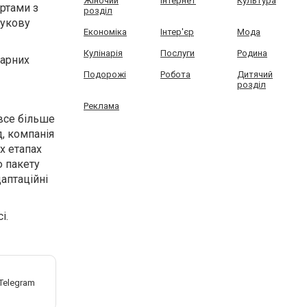
Жіночий
Інтернет
Культура
ртами з
розділ
аукову
Економіка
Інтер'єр
Мода
Кулінарія
Послуги
Родина
тарних
Подорожі
Робота
Дитячий
розділ
Реклама
 все більше
, компанія
х етапах
ю пакету
аптаційні
і.