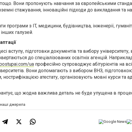
 тощо.
Вони пропонують навчання за європейськими станда
оземні стажування, інноваційні підходи до викладання та н
ти програми з IT, медицини, будівництва, інженерії, гумані
 інших галузей.
аптації
есі вступу, підготовки документів та вибору університету,
 звертаються до спеціалізованих освітніх агенцій.
Наприклад
.postupai.com/ua
професійно супроводжує абітурієнтів на всі
іверситетів. Вони допомагають з вибором ВНЗ, підготовко
 нострифікацією атестату, організовують мовні курси та ад
рантує, що жодна важлива деталь не буде упущена в процес
а наші джерела