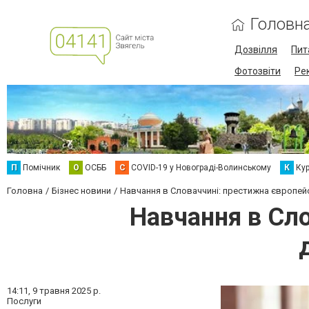
Головн
Дозвілля
Пит
Фотозвіти
Ре
П
Помічник
О
ОСББ
C
COVID-19 у Новограді-Волинському
К
Кур
Головна
Бізнес новини
Навчання в Словаччині: престижна європей
Навчання в Сло
14:11,
9 травня 2025 р.
Послуги