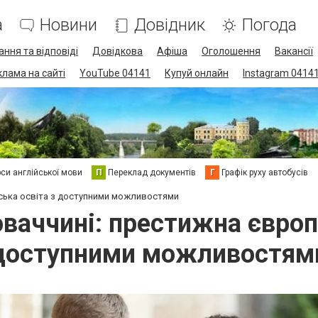
а
Новини
Довідник
Погода
ання та відповіді
Довідкова
Афіша
Оголошення
Вакансії
клама на сайті
YouTube 04141
Купуй онлайн
Instagram 0414
си англійської мови
П
Переклад документів
Г
Графік руху автобусів
ська освіта з доступними можливостями
ваччині: престижна європ
доступними можливостям