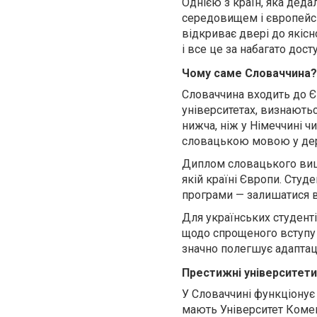
Однією з країн, яка дед
середовищем і європейс
відкриває двері до якісн
і все це за набагато дос
Чому саме Словаччина?
Словаччина входить до Є
університетах, визнаються
нижча, ніж у Німеччині
чи
словацькою мовою у дер
Диплом словацького виш
якій країні Європи. Студ
програми — залишатися в
Для українських студент
щодо спрощеного вступу 
значно полегшує адаптац
Престижні університети
У Словаччині функціонує
мають Університет Комен