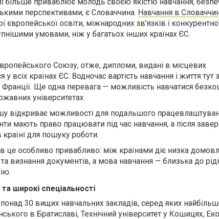
алі більше приваблює молодь своєю якістю навчання, безп
ькими перспективами, є Словаччина.
Навчання в Словаччин
ої європейської освіти, міжнародних зв'язків і конкурентно
тупнішими умовами, ніж у багатьох інших країнах ЄС.
вропейського Союзу, отже, дипломи, видані в місцевих
 у всіх країнах ЄС. Водночас вартість навчання і життя тут 
Франції. Ще одна перевага — можливість навчатися безк
жавних університетах.
у відкриває можливості для подальшого працевлаштуван
енти мають право працювати під час навчання, а після зав
 країні для пошуку роботи.
ів це особливо привабливо: між країнами діє низка домов
та визнання документів, а мова навчання — близька до рід
ію.
 та широкі спеціальності
 понад 30 вищих навчальних закладів, серед яких найбіль
ського в Братиславі, Технічний університет у Кошицях, Ек