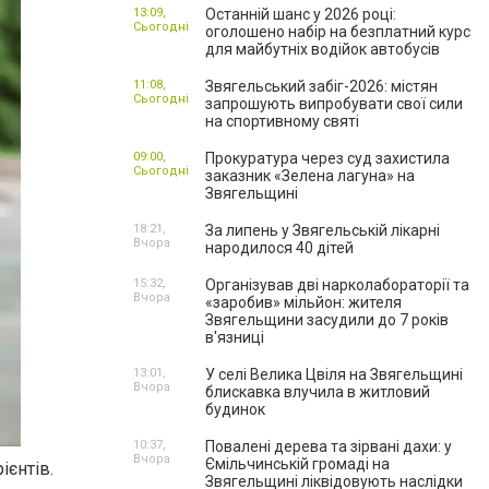
13:09,
Останній шанс у 2026 році:
Сьогодні
оголошено набір на безплатний курс
для майбутніх водійок автобусів
11:08,
Звягельський забіг-2026: містян
Сьогодні
запрошують випробувати свої сили
на спортивному святі
09:00,
Прокуратура через суд захистила
Сьогодні
заказник «Зелена лагуна» на
Звягельщині
18:21,
За липень у Звягельській лікарні
Вчора
народилося 40 дітей
15:32,
Організував дві нарколабораторії та
Вчора
«заробив» мільйон: жителя
Звягельщини засудили до 7 років
в'язниці
13:01,
У селі Велика Цвіля на Звягельщині
Вчора
блискавка влучила в житловий
будинок
10:37,
Повалені дерева та зірвані дахи: у
Вчора
Ємільчинській громаді на
ієнтів.
Звягельщині ліквідовують наслідки