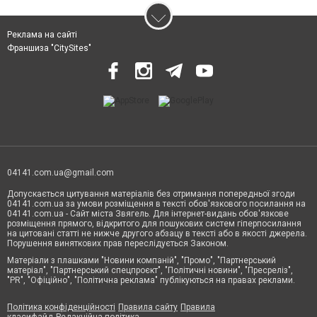
Реклама на сайті
Франшиза "CitySites"
04141.com.ua@gmail.com
Допускається цитування матеріалів без отримання попередньої згоди
04141.com.ua за умови розміщення в тексті обов'язкового посилання на
04141.com.ua - Сайт міста Звягель. Для інтернет-видань обов'язкове
розміщення прямого, відкритого для пошукових систем гіперпосилання
на цитовані статті не нижче другого абзацу в тексті або в якості джерела.
Порушення виняткових прав переслідується Законом.
Матеріали з плашками "Новини компаній", "Промо", "Партнерський
матеріал", "Партнерський спецпроєкт", "Політичні новини", "Пресреліз",
"PR", "Офіційно", "Політична реклама" публікуються на правах реклами.
Політика конфіденційності
Правила сайту
Правила
класифайд
Редакційна політика