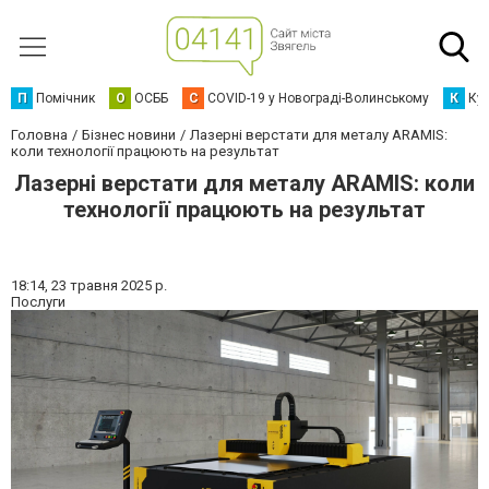
П
Помічник
О
ОСББ
C
COVID-19 у Новограді-Волинському
К
Кур
Головна
Бізнес новини
Лазерні верстати для металу ARAMIS:
коли технології працюють на результат
Лазерні верстати для металу ARAMIS: коли
технології працюють на результат
18:14,
23 травня 2025 р.
Послуги