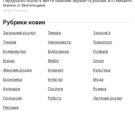
Передчасно пішов із життя захисник України та учасник АТО Михайло
Іванюк зі Звягельщини
09:02,
4 серпня
Рубрики новин
Загальний розділ
Техніка
Здоров'я
Туризм
Нерухомість
Транспорт
Будівництво
Відпочинок
Розваги
Бізнес
Меблі
Спорт
Жіночий розділ
Інтернет
Культура
Економіка
Інтер'єр
Мода
Кулінарія
Послуги
Родина
Подорожі
Робота
Дитячий розділ
Реклама