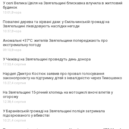
У селі Велика Цвіля на Звягельщині блискавка влучила в житловий
будинок
13:01,
Вчора
Повалені дерева та зірвані дахи: у Ємільчинській громаді на
Звягельщині ліквідовують наслідки негоди
10:37,
Вчора
Аномальні +37°C: жителів Звягельщини попереджають про
екстремальну погоду
09:10,
Вчора
У Чижівці на Звягельщині проведуть день донора
17:53,
4 серпня
Нардеп Дмитро Костюк заявив про провал голосування
законопроєкту на підтримку дітей з інвалідністю через Тимошенко
15:27,
4 серпня
На Звягельщині 15-річний хлопець на мотоциклі вночі влетів у
огорожу
12:38,
4 серпня
У Баранівській громаді на Звягельщині поліція затримала
підозрюваного у вбивстві
10:21,
4 серпня