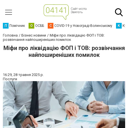
П
Помічник
О
ОСББ
C
COVID-19 у Новограді-Волинському
К
Кур
Головна
Бізнес новини
Міфи про ліквідацію ФОП і ТОВ:
розвінчання найпоширеніших помилок
Міфи про ліквідацію ФОП і ТОВ: розвінчання
найпоширеніших помилок
16:29,
28 травня 2025 р.
Послуги