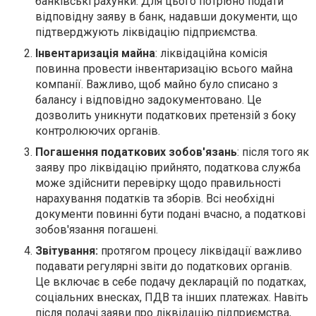
банківські рахунки. Для цього потрібно подати
відповідну заяву в банк, надавши документи, що
підтверджують ліквідацію підприємства.
Інвентаризація майна
: ліквідаційна комісія
повинна провести інвентаризацію всього майна
компанії. Важливо, щоб майно було списано з
балансу і відповідно задокументовано. Це
дозволить уникнути податкових претензій з боку
контролюючих органів.
Погашення податкових зобов'язань
: після того як
заяву про ліквідацію прийнято, податкова служба
може здійснити перевірку щодо правильності
нарахування податків та зборів. Всі необхідні
документи повинні бути подані вчасно, а податкові
зобов'язання погашені.
Звітування:
протягом процесу ліквідації важливо
подавати регулярні звіти до податкових органів.
Це включає в себе подачу декларацій по податках,
соціальних внесках, ПДВ та інших платежах. Навіть
після подачі заяви про ліквідацію підприємства,