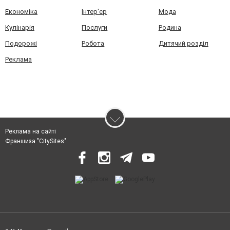
Економіка
Інтер'єр
Мода
Кулінарія
Послуги
Родина
Подорожі
Робота
Дитячий розділ
Реклама
Реклама на сайті
Франшиза "CitySites"