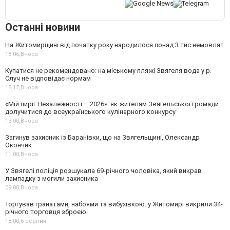
Останні новини
На Житомирщині від початку року народилося понад 3 тис немовлят
18:06,
Вчора
Купатися не рекомендовано: на міському пляжі Звягеля вода у р.
Случ не відповідає нормам
15:17,
Вчора
«Мій пиріг Незалежності – 2026»: як жителям Звягельської громади
долучитися до всеукраїнського кулінарного конкурсу
13:00,
Вчора
Загинув захисник із Баранівки, що на Звягельщині, Олександр
Окончик
11:00,
Вчора
У Звягелі поліція розшукала 69-річного чоловіка, який викрав
лампадку з могили захисника
09:00,
Вчора
Торгував гранатами, набоями та вибухівкою: у Житомирі викрили 34-
річного торговця зброєю
18:00,
6 серпня