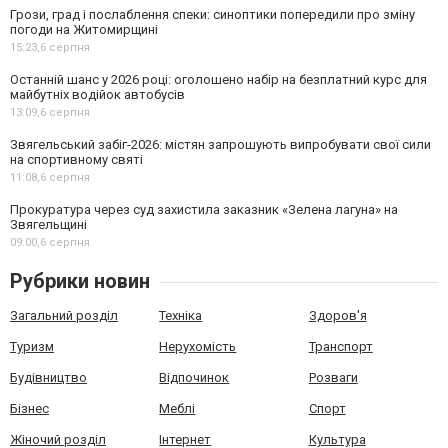
Грози, град і послаблення спеки: синоптики попередили про зміну
погоди на Житомирщині
15:23,
6 серпня
Останній шанс у 2026 році: оголошено набір на безплатний курс для
майбутніх водійок автобусів
13:09,
6 серпня
Звягельський забіг-2026: містян запрошують випробувати свої сили
на спортивному святі
11:08,
6 серпня
Прокуратура через суд захистила заказник «Зелена лагуна» на
Звягельщині
09:00,
6 серпня
Рубрики новин
Загальний розділ
Техніка
Здоров'я
Туризм
Нерухомість
Транспорт
Будівництво
Відпочинок
Розваги
Бізнес
Меблі
Спорт
Жіночий розділ
Інтернет
Культура