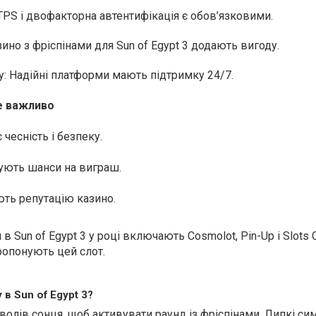
TPS і двофакторна автентифікація є обов’язковими.
ино з фріспінами для Sun of Egypt 3 додають вигоду.
у: Надійні платформи мають підтримку 24/7.
е важливо
 чесність і безпеку.
ють шанси на виграш.
ть репутацію казино.
в Sun of Egypt 3 у році включають Cosmolot, Pin-Up і Slots Ci
ропонують цей слот.
 в Sun of Egypt 3?
волів сонця, щоб активувати раунд із фріспінами. Липкі си