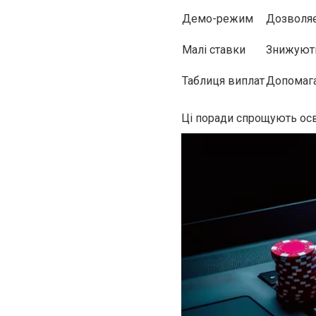
Демо-режим
Дозволяє
Малі ставки
Знижують
Таблиця виплат
Допомага
Ці поради спрощують осв