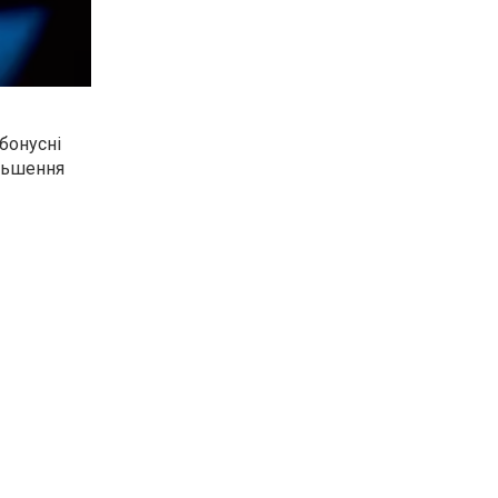
 бонусні
ільшення