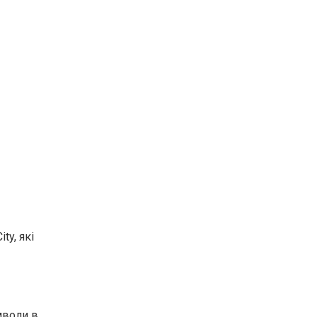
ty, які
мволи в