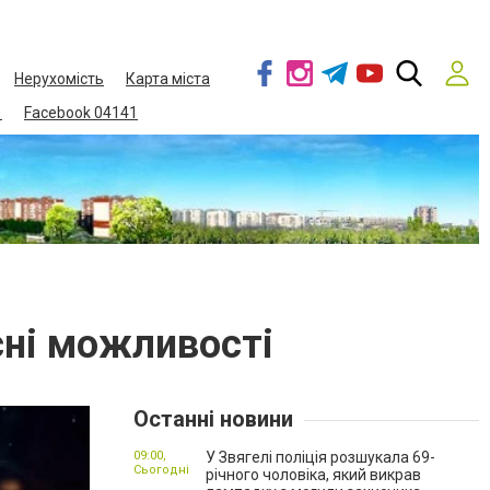
Нерухомість
Карта міста
1
Facebook 04141
усні можливості
Останні новини
09:00,
У Звягелі поліція розшукала 69-
Сьогодні
річного чоловіка, який викрав