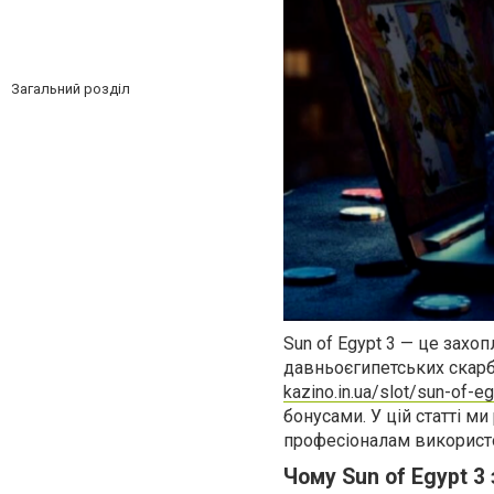
Загальний розділ
Sun of Egypt 3 — це захо
давньоєгипетських скарбі
kazino.in.ua/slot/sun-of-e
бонусами. У цій статті ми
професіоналам використов
Чому Sun of Egypt 3