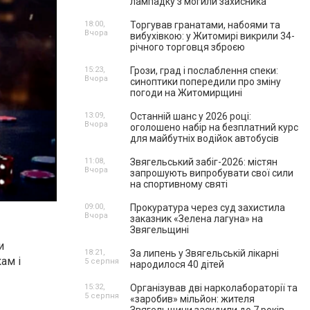
лампадку з могили захисника
18:00,
Торгував гранатами, набоями та
Вчора
вибухівкою: у Житомирі викрили 34-
річного торговця зброєю
15:23,
Грози, град і послаблення спеки:
Вчора
синоптики попередили про зміну
погоди на Житомирщині
13:09,
Останній шанс у 2026 році:
Вчора
оголошено набір на безплатний курс
для майбутніх водійок автобусів
11:08,
Звягельський забіг-2026: містян
Вчора
запрошують випробувати свої сили
на спортивному святі
09:00,
Прокуратура через суд захистила
Вчора
заказник «Зелена лагуна» на
Звягельщині
и
18:21,
За липень у Звягельській лікарні
ам і
5 серпня
народилося 40 дітей
15:32,
Організував дві нарколабораторії та
5 серпня
«заробив» мільйон: жителя