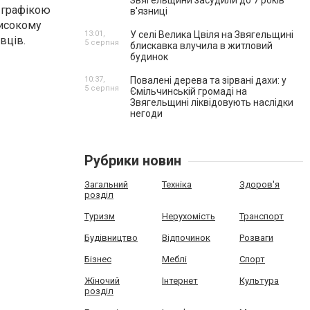
Звягельщини засудили до 7 років
ю графікою
в'язниці
високому
13:01,
У селі Велика Цвіля на Звягельщині
вців.
5 серпня
блискавка влучила в житловий
будинок
10:37,
Повалені дерева та зірвані дахи: у
5 серпня
Ємільчинській громаді на
Звягельщині ліквідовують наслідки
негоди
Рубрики новин
Загальний
Техніка
Здоров'я
розділ
Туризм
Нерухомість
Транспорт
Будівництво
Відпочинок
Розваги
Бізнес
Меблі
Спорт
Жіночий
Інтернет
Культура
розділ