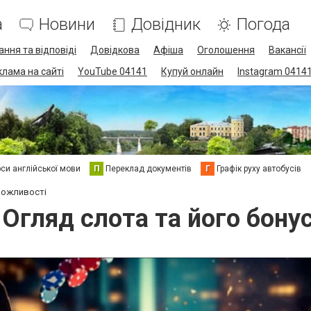
а
Новини
Довідник
Погода
ання та відповіді
Довідкова
Афіша
Оголошення
Вакансії
клама на сайті
YouTube 04141
Купуй онлайн
Instagram 0414
си англійської мови
П
Переклад документів
Г
Графік руху автобусів
 можливості
: Огляд слота та його бон