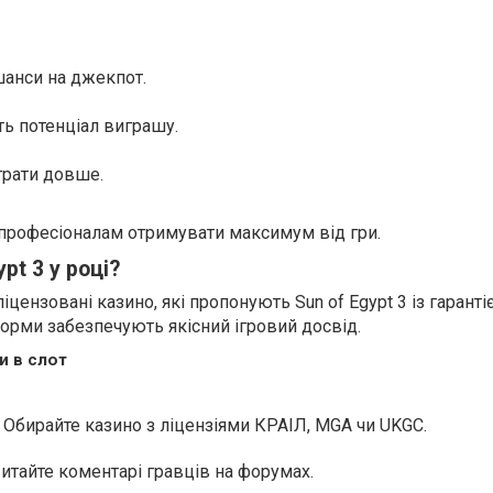
шанси на джекпот.
ь потенціал виграшу.
грати довше.
професіоналам отримувати максимум від гри.
pt 3 у році?
іцензовані казино, які пропонують Sun of Egypt 3 із гарант
тформи забезпечують якісний ігровий досвід.
и в слот
 Обирайте казино з ліцензіями КРАІЛ, MGA чи UKGC.
Читайте коментарі гравців на форумах.