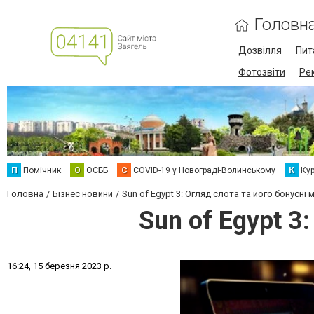
Головн
Дозвілля
Пит
Фотозвіти
Ре
П
Помічник
О
ОСББ
C
COVID-19 у Новограді-Волинському
К
Кур
Головна
Бізнес новини
Sun of Egypt 3: Огляд слота та його бонусні
Sun of Egypt 3
1
6
:
2
4
,
1
5
б
е
р
е
з
н
я
2
0
2
3
р
.