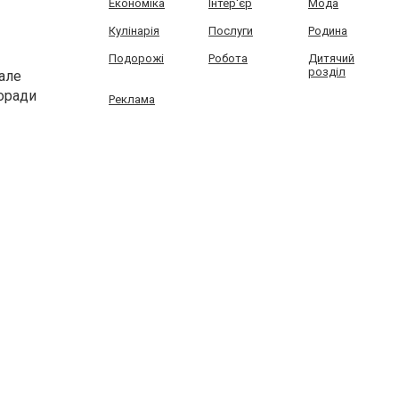
Економіка
Інтер'єр
Мода
Кулінарія
Послуги
Родина
Подорожі
Робота
Дитячий
розділ
 але
поради
Реклама