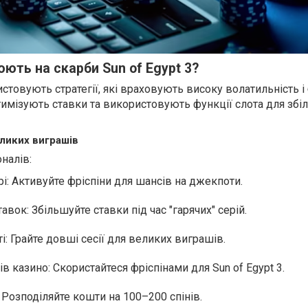
ють на скарби Sun of Egypt 3?
стовують стратегії, які враховують високу волатильність і
тимізують ставки та використовують функції слота для зб
ликих виграшів
налів:
рі: Активуйте фріспіни для шансів на джекпоти.
авок: Збільшуйте ставки під час "гарячих" серій.
і: Грайте довші сесії для великих виграшів.
в казино: Скористайтеся фріспінами для Sun of Egypt 3.
Розподіляйте кошти на 100–200 спінів.