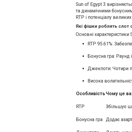
Sun of Egypt 3 вирізняє
та динамічними бонусним
RTP і потенціалу великих
Які фішки роблять слот
Основні характеристики Su
RTP 95.61%: Забезп
Бонусна гра: Раунд
Джекпоти: Чотири пр
Висока волатильність
Особливість
Чому це в
RTP
Збільшує ш
Бонусна гра
Додає азарт