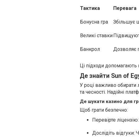
Тактика
Перевага
Бонусна гра
Збільшує 
Великі ставки
Підвищуют
Банкрол
Дозволяє 
Ці підходи допомагають 
Де знайти Sun of Egy
У році важливо обирати л
та чесності. Надійні пла
Де шукати казино для гр
Щоб грати безпечно:
Перевірте ліцензію:
Дослідіть відгуки: 