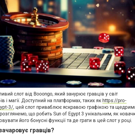
пливий слот від Booongo, який занурює гравців у світ
в і магії. Доступний на платформах, таких як
https://pro-
gypt-3/
, цей слот приваблює яскравою графікою та щедрим
 розглянемо, що робить Sun of Egypt 3 унікальним, як новачк
увати його бонусні функції та де грати в цей слот у році.
 зачаровує гравців?