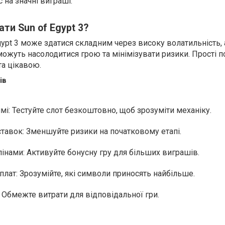
на значні виграші.
ти Sun of Egypt 3?
gypt 3 може здатися складним через високу волатильність,
можуть насолодитися грою та мінімізувати ризики. Прості 
та цікавою.
ів
і: Тестуйте слот безкоштовно, щоб зрозуміти механіку.
ставок: Зменшуйте ризики на початковому етапі.
інами: Активуйте бонусну гру для більших виграшів.
лат: Зрозумійте, які символи приносять найбільше.
 Обмежте витрати для відповідальної гри.