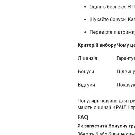
Оцініть безпеку: HT
Шукайте бонуси: Каз
Перевірте підтримк
Критерій вибору
Чому ц
Ліцензія
Гарантує
Бонуси
Підвищу
Відгуки
Показую
Популярні казино для гри 
мають ліцензії КРАІЛ і п
FAQ
Як запустити бонусну гру
Зберіть 6 або більше сим