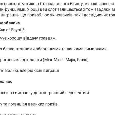
ться своєю тематикою Стародавнього Єгипту, високоякісно
и функціями. У році цей слот залишається хітом завдяки 
 виграшів, що приваблює як новачків, так і досвідчених гра
 особливим
n of Egypt 3:
ечує хорошу віддачу гравцям.
 із безкоштовними обертаннями та липкими символами.
огресивні джекпоти (Mini, Minor, Major, Grand).
: Великі, але рідкісні виграші.
ажливо
анси на виграш у довгостроковій перспективі.
у та потенціал великих призів.