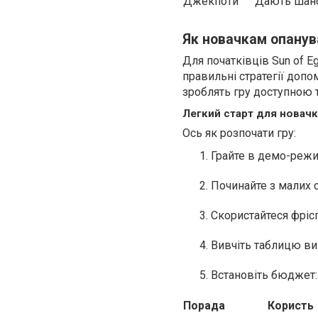
Джекпоти
Дають шанс 
Як новачкам опанува
Для початківців Sun of E
правильні стратегії допо
зроблять гру доступною 
Легкий старт для новачк
Ось як розпочати гру:
Грайте в демо-режим
Починайте з малих 
Скористайтеся фрісп
Вивчіть таблицю вип
Встановіть бюджет:
Порада
Користь