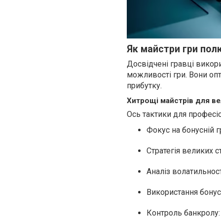
Як майстри гри полю
Досвідчені гравці викори
можливості гри. Вони оп
прибутку.
Хитрощі майстрів для ве
Ось тактики для професіо
Фокус на бонусній г
Стратегія великих ст
Аналіз волатильност
Використання бонусі
Контроль банкролу: 