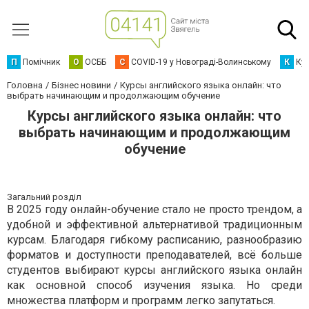
П
Помічник
О
ОСББ
C
COVID-19 у Новограді-Волинському
К
Кур
Головна
Бізнес новини
Курсы английского языка онлайн: что
выбрать начинающим и продолжающим обучение
Курсы английского языка онлайн: что
выбрать начинающим и продолжающим
обучение
Загальний розділ
В 2025 году онлайн-обучение стало не просто трендом, а
удобной и эффективной альтернативой традиционным
курсам. Благодаря гибкому расписанию, разнообразию
форматов и доступности преподавателей, всё больше
студентов выбирают курсы английского языка онлайн
как основной способ изучения языка. Но среди
множества платформ и программ легко запутаться.