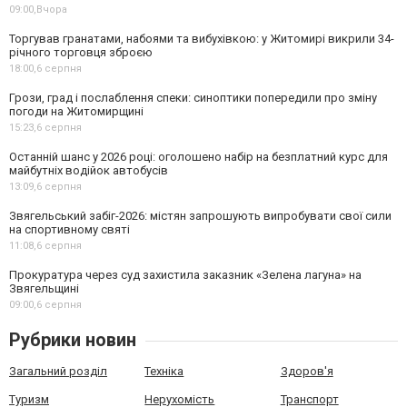
09:00,
Вчора
Торгував гранатами, набоями та вибухівкою: у Житомирі викрили 34-
річного торговця зброєю
18:00,
6 серпня
Грози, град і послаблення спеки: синоптики попередили про зміну
погоди на Житомирщині
15:23,
6 серпня
Останній шанс у 2026 році: оголошено набір на безплатний курс для
майбутніх водійок автобусів
13:09,
6 серпня
Звягельський забіг-2026: містян запрошують випробувати свої сили
на спортивному святі
11:08,
6 серпня
Прокуратура через суд захистила заказник «Зелена лагуна» на
Звягельщині
09:00,
6 серпня
Рубрики новин
Загальний розділ
Техніка
Здоров'я
Туризм
Нерухомість
Транспорт