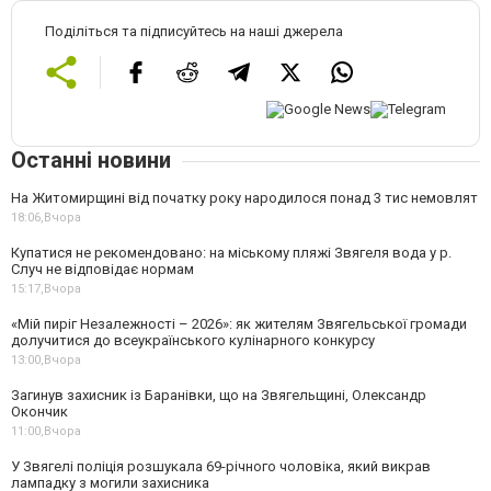
Поділіться та підписуйтесь на наші джерела
Останні новини
На Житомирщині від початку року народилося понад 3 тис немовлят
18:06,
Вчора
Купатися не рекомендовано: на міському пляжі Звягеля вода у р.
Случ не відповідає нормам
15:17,
Вчора
«Мій пиріг Незалежності – 2026»: як жителям Звягельської громади
долучитися до всеукраїнського кулінарного конкурсу
13:00,
Вчора
Загинув захисник із Баранівки, що на Звягельщині, Олександр
Окончик
11:00,
Вчора
У Звягелі поліція розшукала 69-річного чоловіка, який викрав
лампадку з могили захисника