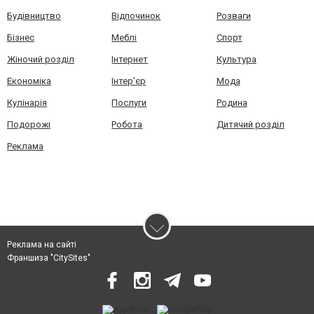
Будівництво
Відпочинок
Розваги
Бізнес
Меблі
Спорт
Жіночий розділ
Інтернет
Культура
Економіка
Інтер'єр
Мода
Кулінарія
Послуги
Родина
Подорожі
Робота
Дитячий розділ
Реклама
Реклама на сайті
Франшиза "CitySites"