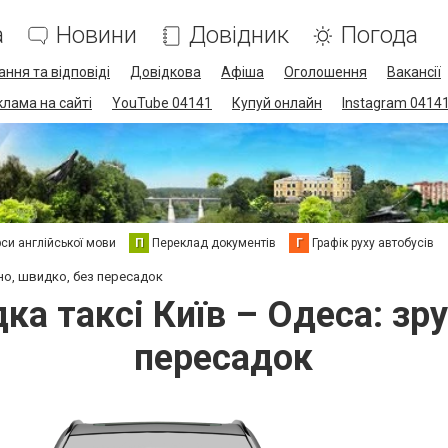
а
Новини
Довідник
Погода
ання та відповіді
Довідкова
Афіша
Оголошення
Вакансії
клама на сайті
YouTube 04141
Купуй онлайн
Instagram 0414
си англійської мови
П
Переклад документів
Г
Графік руху автобусів
но, швидко, без пересадок
ка таксі Київ – Одеса: зру
пересадок