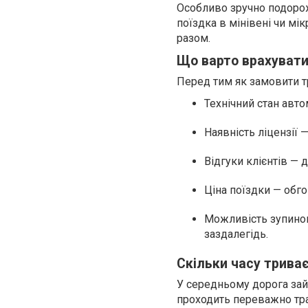
Особливо зручно подорож
поїздка в мінівені чи мі
разом.
Що варто врахувати 
Перед тим як замовити тр
Технічний стан авто
Наявність ліцензії 
Відгуки клієнтів — 
Ціна поїздки — обго
Можливість зупинок
заздалегідь.
Скільки часу триває
У середньому дорога займ
проходить переважно тра