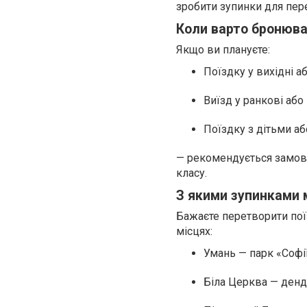
зробити зупинки для пер
Коли варто бронюва
Якщо ви плануєте:
Поїздку у вихідні аб
Виїзд у ранкові або 
Поїздку з дітьми а
— рекомендується замови
класу.
З якими зупинками
Бажаєте перетворити пої
місцях:
Умань — парк «Софі
Біла Церква — денд