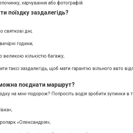
епочинку, харчування або фотографій.
ти поїздку заздалегідь?
о святкові дні;
вечірні години;
бо великою кількістю багажу;
ти таксі заздалегідь, щоб мати гарантію вільного авто від
 можна поєднати маршрут?
здку на міні-подорож? Попросіть водія зробити зупинки в 
ївка»;
ропарк «Олександрія»;