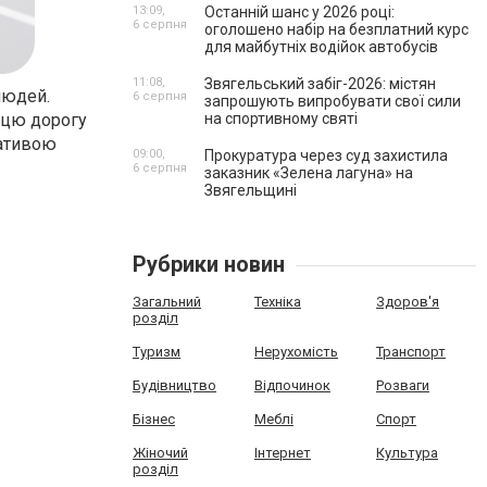
13:09,
Останній шанс у 2026 році:
6 серпня
оголошено набір на безплатний курс
для майбутніх водійок автобусів
11:08,
Звягельський забіг-2026: містян
людей.
6 серпня
запрошують випробувати свої сили
у цю дорогу
на спортивному святі
нативою
09:00,
Прокуратура через суд захистила
6 серпня
заказник «Зелена лагуна» на
Звягельщині
Рубрики новин
Загальний
Техніка
Здоров'я
розділ
Туризм
Нерухомість
Транспорт
Будівництво
Відпочинок
Розваги
Бізнес
Меблі
Спорт
Жіночий
Інтернет
Культура
розділ