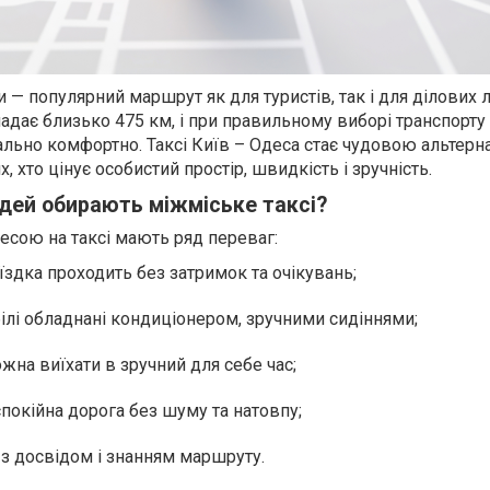
 — популярний маршрут як для туристів, так і для ділових 
ладає близько 475 км, і при правильному виборі транспорт
льно комфортно. Таксі Київ – Одеса стає чудовою альтер
х, хто цінує особистий простір, швидкість і зручність.
дей обирають міжміське таксі?
есою на таксі мають ряд переваг:
їздка проходить без затримок та очікувань;
лі обладнані кондиціонером, зручними сидіннями;
жна виїхати в зручний для себе час;
покійна дорога без шуму та натовпу;
 з досвідом і знанням маршруту.