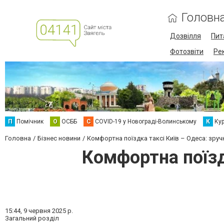
Головн
Дозвілля
Пит
Фотозвіти
Ре
П
Помічник
О
ОСББ
C
COVID-19 у Новограді-Волинському
К
Кур
Головна
Бізнес новини
Комфортна поїздка таксі Київ – Одеса: зруч
Комфортна поїзд
15:44,
9 червня 2025 р.
Загальний розділ