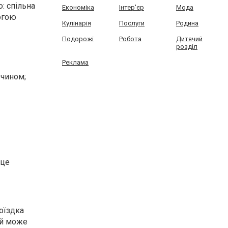
: спільна
Економіка
Інтер'єр
Мода
рогою
Кулінарія
Послуги
Родина
Подорожі
Робота
Дитячий
розділ
Реклама
 чином;
 це
оїздка
ій може