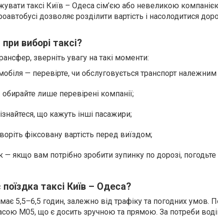
увати таксі Київ – Одеса сім’єю або невеликою компанією
кроавтобусі дозволяє розділити вартість і насолодитися до
при виборі таксі?
ансфер, зверніть увагу на такі моменти:
мобіля — перевірте, чи обслуговується транспорт належним
— обирайте лише перевірені компанії;
дізнайтеся, що кажуть інші пасажири;
воріть фіксовану вартість перед виїздом;
 — якщо вам потрібно зробити зупинку по дорозі, погодьте
 поїздка таксі Київ – Одеса?
ає 5,5–6,5 годин, залежно від трафіку та погодних умов. П
сою М05, що є досить зручною та прямою. За потреби вод