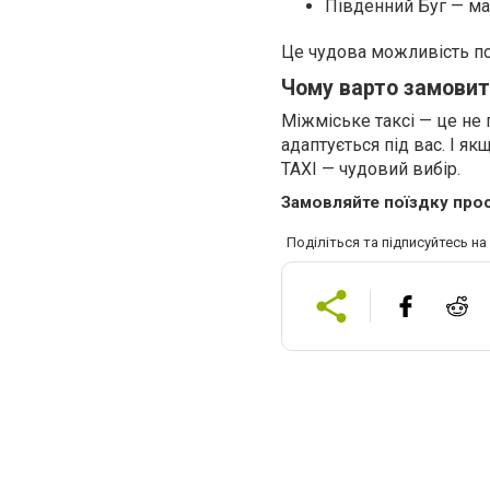
Південний Буг — мал
Це чудова можливість п
Чому варто замовит
Міжміське таксі — це не 
адаптується під вас. І я
TAXI — чудовий вибір.
Замовляйте поїздку про
Поділіться та підписуйтесь н