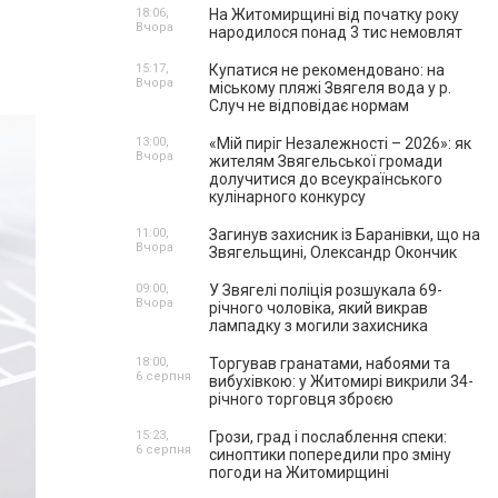
18:06,
На Житомирщині від початку року
Вчора
народилося понад 3 тис немовлят
15:17,
Купатися не рекомендовано: на
Вчора
міському пляжі Звягеля вода у р.
Случ не відповідає нормам
13:00,
«Мій пиріг Незалежності – 2026»: як
Вчора
жителям Звягельської громади
долучитися до всеукраїнського
кулінарного конкурсу
11:00,
Загинув захисник із Баранівки, що на
Вчора
Звягельщині, Олександр Окончик
09:00,
У Звягелі поліція розшукала 69-
Вчора
річного чоловіка, який викрав
лампадку з могили захисника
18:00,
Торгував гранатами, набоями та
6 серпня
вибухівкою: у Житомирі викрили 34-
річного торговця зброєю
15:23,
Грози, град і послаблення спеки:
6 серпня
синоптики попередили про зміну
погоди на Житомирщині