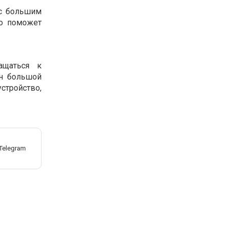
 с большим
о поможет
ащаться к
ен большой
стройство,