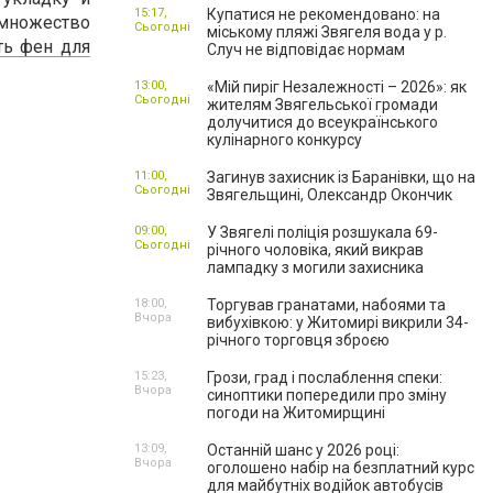
15:17,
Купатися не рекомендовано: на
 множество
Сьогодні
міському пляжі Звягеля вода у р.
ть фен для
Случ не відповідає нормам
13:00,
«Мій пиріг Незалежності – 2026»: як
Сьогодні
жителям Звягельської громади
долучитися до всеукраїнського
кулінарного конкурсу
11:00,
Загинув захисник із Баранівки, що на
Сьогодні
Звягельщині, Олександр Окончик
09:00,
У Звягелі поліція розшукала 69-
Сьогодні
річного чоловіка, який викрав
лампадку з могили захисника
18:00,
Торгував гранатами, набоями та
Вчора
вибухівкою: у Житомирі викрили 34-
річного торговця зброєю
15:23,
Грози, град і послаблення спеки:
Вчора
синоптики попередили про зміну
погоди на Житомирщині
13:09,
Останній шанс у 2026 році:
Вчора
оголошено набір на безплатний курс
для майбутніх водійок автобусів