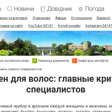
а
Новини
Довідник
Погода
ання та відповіді
Довідкова
Афіша
Оголошення
Вакансії
клама на сайті
YouTube 04141
Купуй онлайн
Instagram 0414
си англійської мови
П
Переклад документів
Г
Графік руху автобусів
рии и советы специалистов
ен для волос: главные кри
специалистов
енимый прибор в арсенале каждой женщины и мужчины, з
 помогает быстро высушить волосы, создать стильную