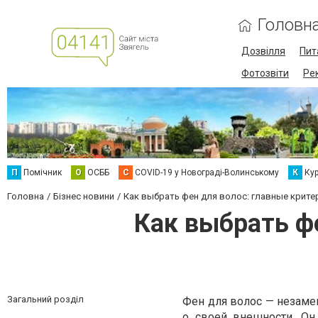
Головн
Дозвілля
Пит
Фотозвіти
Ре
П
Помічник
О
ОСББ
C
COVID-19 у Новограді-Волинському
К
Кур
Головна
Бізнес новини
Как выбрать фен для волос: главные крите
Как выбрать ф
Загальний розділ
Фен для волос — незам
о своей внешности. Он