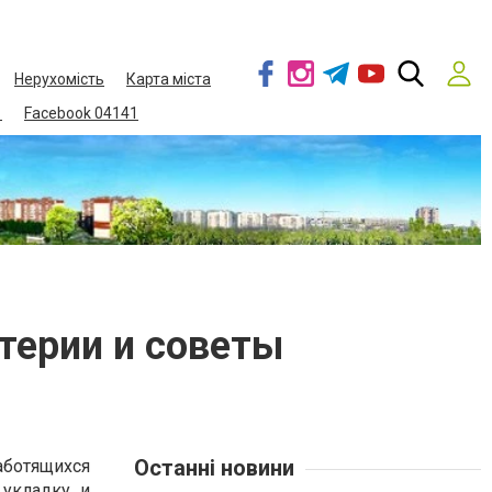
Нерухомість
Карта міста
1
Facebook 04141
терии и советы
Останні новини
аботящихся
 укладку и