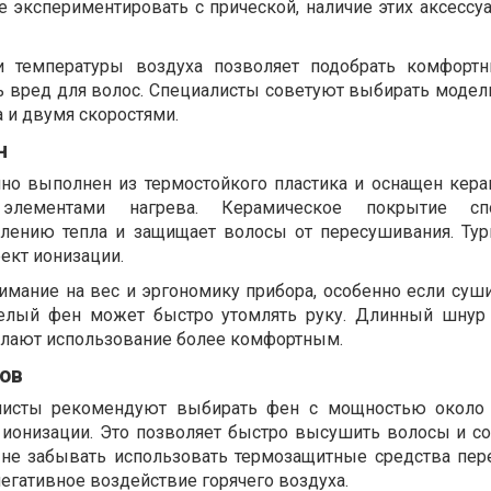
 экспериментировать с прической, наличие этих аксессуа
 и температуры воздуха позволяет подобрать комфорт
 вред для волос. Специалисты советуют выбирать модели
 и двумя скоростями.
н
но выполнен из термостойкого пластика и оснащен кер
лементами нагрева. Керамическое покрытие спо
лению тепла и защищает волосы от пересушивания. Ту
ект ионизации.
нимание на вес и эргономику прибора, особенно если суш
желый фен может быстро утомлять руку. Длинный шнур
елают использование более комфортным.
ов
листы рекомендуют выбирать фен с мощностью около 
 ионизации. Это позволяет быстро высушить волосы и со
 не забывать использовать термозащитные средства пер
егативное воздействие горячего воздуха.