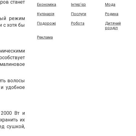
ров станет
Економіка
Інтер'єр
Мода
Кулінарія
Послуги
Родина
ный режим
Подорожі
Робота
Дитячий
 с хотя бы
розділ
Реклама
амическими
собствует
рмалиновое
ить волосы
 и удобное
2000 Вт и
хранить их
ед сушкой,