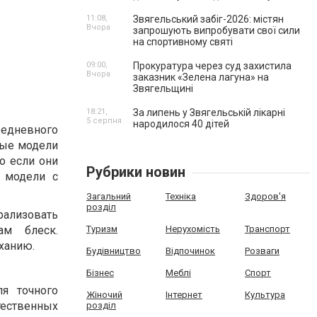
11:08,
Звягельський забіг-2026: містян
Вчора
запрошують випробувати свої сили
на спортивному святі
09:00,
Прокуратура через суд захистила
Вчора
заказник «Зелена лагуна» на
Звягельщині
18:21,
За липень у Звягельській лікарні
5 серпня
народилося 40 дітей
едневного
ные модели
о если они
Рубрики новин
 модели с
Загальний
Техніка
Здоров'я
розділ
рализовать
ам блеск.
Туризм
Нерухомість
Транспорт
ханию.
Будівництво
Відпочинок
Розваги
Бізнес
Меблі
Спорт
я точного
Жіночий
Інтернет
Культура
ественных
розділ