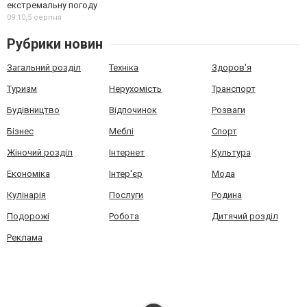
екстремальну погоду
09:10,
5 серпня
Рубрики новин
Загальний розділ
Техніка
Здоров'я
Туризм
Нерухомість
Транспорт
Будівництво
Відпочинок
Розваги
Бізнес
Меблі
Спорт
Жіночий розділ
Інтернет
Культура
Економіка
Інтер'єр
Мода
Кулінарія
Послуги
Родина
Подорожі
Робота
Дитячий розділ
Реклама