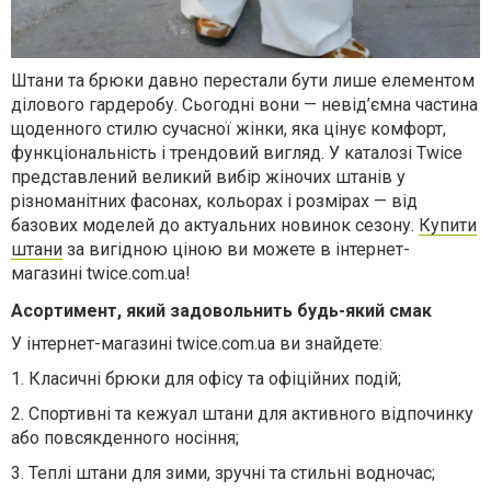
Штани та брюки давно перестали бути лише елементом
ділового гардеробу. Сьогодні вони — невід’ємна частина
щоденного стилю сучасної жінки, яка цінує комфорт,
функціональність і трендовий вигляд. У каталозі Twice
представлений великий вибір жіночих штанів у
різноманітних фасонах, кольорах і розмірах — від
базових моделей до актуальних новинок сезону.
Купити
штани
за вигідною ціною ви можете в інтернет-
магазині twice.com.ua!
Асортимент, який задовольнить будь-який смак
У інтернет-магазині twice.com.ua ви знайдете:
1.
Класичні брюки для офісу та офіційних подій;
2.
Спортивні та кежуал штани для активного відпочинку
або повсякденного носіння;
3.
Теплі штани для зими, зручні та стильні водночас;