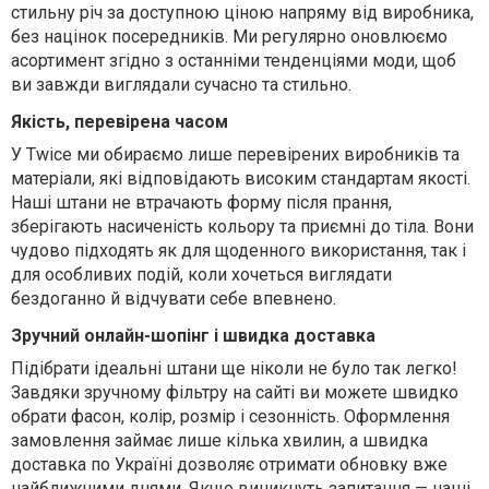
стильну річ за доступною ціною напряму від виробника,
без націнок посередників. Ми регулярно оновлюємо
асортимент згідно з останніми тенденціями моди, щоб
ви завжди виглядали сучасно та стильно.
Якість, перевірена часом
У Twice ми обираємо лише перевірених виробників та
матеріали, які відповідають високим стандартам якості.
Наші штани не втрачають форму після прання,
зберігають насиченість кольору та приємні до тіла. Вони
чудово підходять як для щоденного використання, так і
для особливих подій, коли хочеться виглядати
бездоганно й відчувати себе впевнено.
Зручний онлайн-шопінг і швидка доставка
Підібрати ідеальні штани ще ніколи не було так легко!
Завдяки зручному фільтру на сайті ви можете швидко
обрати фасон, колір, розмір і сезонність. Оформлення
замовлення займає лише кілька хвилин, а швидка
доставка по Україні дозволяє отримати обновку вже
найближчими днями. Якщо виникнуть запитання — наші