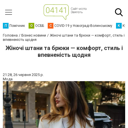
П
Помічник
О
ОСББ
C
COVID-19 у Новограді-Волинському
К
Кур
Головна
Бізнес новини
Жіночі штани та брюки — комфорт, стиль і
впевненість щодня
Жіночі штани та брюки — комфорт, стиль і
впевненість щодня
21:28,
26 червня 2025 р.
Мода