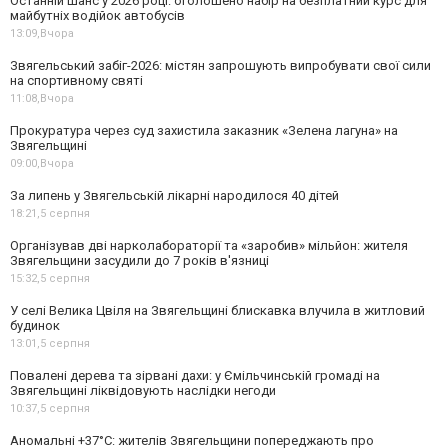
Останній шанс у 2026 році: оголошено набір на безплатний курс для
майбутніх водійок автобусів
13:09,
Вчора
Звягельський забіг-2026: містян запрошують випробувати свої сили
на спортивному святі
11:08,
Вчора
Прокуратура через суд захистила заказник «Зелена лагуна» на
Звягельщині
09:00,
Вчора
За липень у Звягельській лікарні народилося 40 дітей
18:21,
5 серпня
Організував дві нарколабораторії та «заробив» мільйон: жителя
Звягельщини засудили до 7 років в'язниці
15:32,
5 серпня
У селі Велика Цвіля на Звягельщині блискавка влучила в житловий
будинок
13:01,
5 серпня
Повалені дерева та зірвані дахи: у Ємільчинській громаді на
Звягельщині ліквідовують наслідки негоди
10:37,
5 серпня
Аномальні +37°C: жителів Звягельщини попереджають про