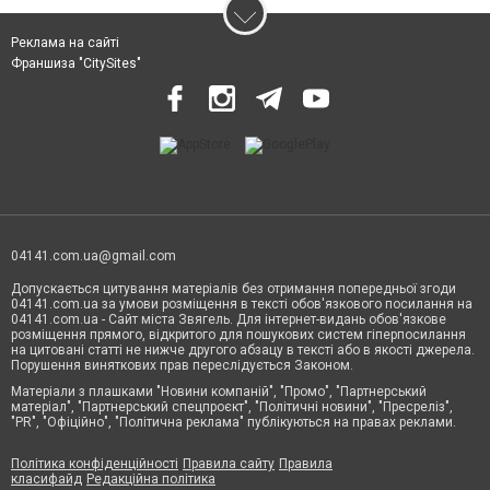
Реклама на сайті
Франшиза "CitySites"
04141.com.ua@gmail.com
Допускається цитування матеріалів без отримання попередньої згоди
04141.com.ua за умови розміщення в тексті обов'язкового посилання на
04141.com.ua - Сайт міста Звягель. Для інтернет-видань обов'язкове
розміщення прямого, відкритого для пошукових систем гіперпосилання
на цитовані статті не нижче другого абзацу в тексті або в якості джерела.
Порушення виняткових прав переслідується Законом.
Матеріали з плашками "Новини компаній", "Промо", "Партнерський
матеріал", "Партнерський спецпроєкт", "Політичні новини", "Пресреліз",
"PR", "Офіційно", "Політична реклама" публікуються на правах реклами.
Політика конфіденційності
Правила сайту
Правила
класифайд
Редакційна політика