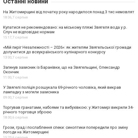
Останні новини
На Житомирщині від початку року народилося понад 3 тис немовлят
18:06,
7 серпня
Купатися не рекомендовано: на міському пляжі Звягеля вода у р.
Случ не відповідає нормам
15:17,
7 серпня
«Мій пиріг Незалежності – 2026»: як жителям Звягельської громади
долучитися до всеукраїнського кулінарного конкурсу
13:00,
7 серпня
Загинув захисник із Баранівки, що на Звягельщині, Олександр
Окончик
11:00,
7 серпня
У Звягелі поліція розшукала 69-річного чоловіка, який викрав
лампадку з могили захисника
09:00,
7 серпня
Торгував гранатами, набоями та вибухівкою: у Житомирі викрили 34-
річного торговця зброєю
18:00,
6 серпня
Грози, град і послаблення спеки: синоптики попередили про зміну
погоди на Житомирщині
15:23,
6 серпня