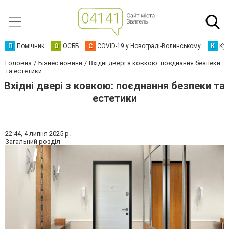
П
Помічник
О
ОСББ
C
COVID-19 у Новограді-Волинському
К
Кур
Головна
Бізнес новини
Вхідні двері з ковкою: поєднання безпеки
та естетики
Вхідні двері з ковкою: поєднання безпеки та
естетики
22:44,
4 липня 2025 р.
Загальний розділ