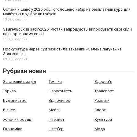
Останній шанс у 2026 році: оголошено набір на безплатний курс для
майбутніх водійок автобусів
13:09,
6 серпня
Звягельський забіг-2026: містян запрошують випробувати свої сили
на спортивному святі
11:08,
6 серпня
Прокуратура через суд захистила заказник «Зелена лагуна» на
Звягельщині
09:00,
6 серпня
Рубрики новин
Загальний розділ
Техніка
Здоров'я
Туризм
Нерухомість
Транспорт
Будівництво
Відпочинок
Розваги
Бізнес
Меблі
Спорт
Жіночий розділ
Інтернет
Культура
Економіка
Інтер'єр
Мода