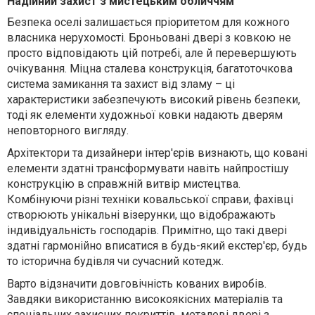
Надійний захист з мистецьким обличчям
Безпека оселі залишається пріоритетом для кожного
власника нерухомості. Броньовані двері з ковкою не
просто відповідають цій потребі, але й перевершують
очікування. Міцна сталева конструкція, багатоточкова
система замикання та захист від зламу – ці
характеристики забезпечують високий рівень безпеки,
тоді як елементи художньої ковки надають дверям
неповторного вигляду.
Архітектори та дизайнери інтер'єрів визнають, що ковані
елементи здатні трансформувати навіть найпростішу
конструкцію в справжній витвір мистецтва.
Комбінуючи різні техніки ковальської справи, фахівці
створюють унікальні візерунки, що відображають
індивідуальність господарів. Примітно, що такі двері
здатні гармонійно вписатися в будь-який екстер'єр, будь
то історична будівля чи сучасний котедж.
Варто відзначити довговічність кованих виробів.
Завдяки використанню високоякісних матеріалів та
спеціальних захисних покриттів, металеві двері з