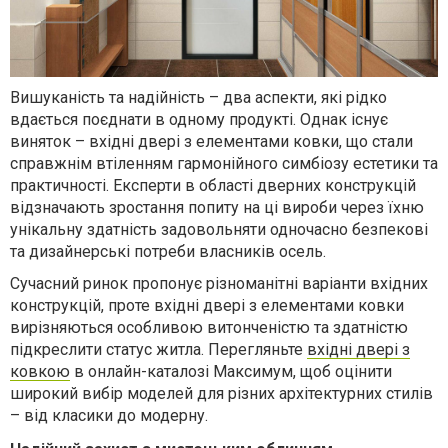
Вишуканість та надійність – два аспекти, які рідко
вдається поєднати в одному продукті. Однак існує
виняток – вхідні двері з елементами ковки, що стали
справжнім втіленням гармонійного симбіозу естетики та
практичності. Експерти в області дверних конструкцій
відзначають зростання попиту на ці вироби через їхню
унікальну здатність задовольняти одночасно безпекові
та дизайнерські потреби власників осель.
Сучасний ринок пропонує різноманітні варіанти вхідних
конструкцій, проте вхідні двері з елементами ковки
вирізняються особливою витонченістю та здатністю
підкреслити статус житла. Перегляньте
вхідні двері з
ковкою
в онлайн-каталозі Максимум, щоб оцінити
широкий вибір моделей для різних архітектурних стилів
– від класики до модерну.