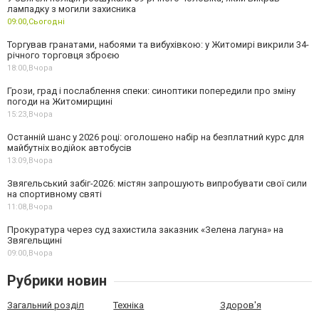
лампадку з могили захисника
09:00,
Сьогодні
Торгував гранатами, набоями та вибухівкою: у Житомирі викрили 34-
річного торговця зброєю
18:00,
Вчора
Грози, град і послаблення спеки: синоптики попередили про зміну
погоди на Житомирщині
15:23,
Вчора
Останній шанс у 2026 році: оголошено набір на безплатний курс для
майбутніх водійок автобусів
13:09,
Вчора
Звягельський забіг-2026: містян запрошують випробувати свої сили
на спортивному святі
11:08,
Вчора
Прокуратура через суд захистила заказник «Зелена лагуна» на
Звягельщині
09:00,
Вчора
Рубрики новин
Загальний розділ
Техніка
Здоров'я