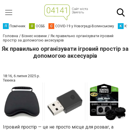
П
Помічник
О
ОСББ
C
COVID-19 у Новограді-Волинському
К
Кур
Головна
Бізнес новини
Як правильно організувати ігровий
простір за допомогою аксесуарів
Як правильно організувати ігровий простір за
допомогою аксесуарів
18:16,
6 липня 2025 р.
Техніка
Ігровий простір — це не просто місце для розваг, а