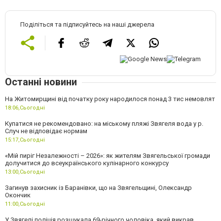
Поділіться та підписуйтесь на наші джерела
Останні новини
На Житомирщині від початку року народилося понад 3 тис немовлят
18:06,
Сьогодні
Купатися не рекомендовано: на міському пляжі Звягеля вода у р.
Случ не відповідає нормам
15:17,
Сьогодні
«Мій пиріг Незалежності – 2026»: як жителям Звягельської громади
долучитися до всеукраїнського кулінарного конкурсу
13:00,
Сьогодні
Загинув захисник із Баранівки, що на Звягельщині, Олександр
Окончик
11:00,
Сьогодні
У Звягелі поліція розшукала 69-річного чоловіка, який викрав