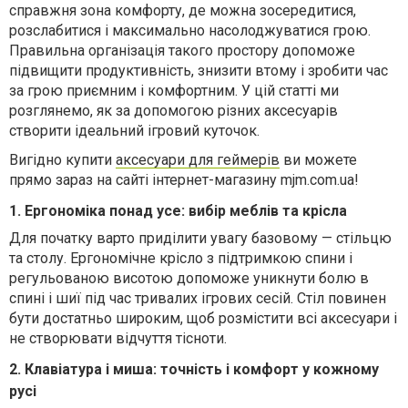
справжня зона комфорту, де можна зосередитися,
розслабитися і максимально насолоджуватися грою.
Правильна організація такого простору допоможе
підвищити продуктивність, знизити втому і зробити час
за грою приємним і комфортним. У цій статті ми
розглянемо, як за допомогою різних аксесуарів
створити ідеальний ігровий куточок.
Вигідно купити
аксесуари для геймерів
ви можете
прямо зараз на сайті інтернет-магазину mjm.com.ua!
1. Ергономіка понад усе: вибір меблів та крісла
Для початку варто приділити увагу базовому — стільцю
та столу. Ергономічне крісло з підтримкою спини і
регульованою висотою допоможе уникнути болю в
спині і шиї під час тривалих ігрових сесій. Стіл повинен
бути достатньо широким, щоб розмістити всі аксесуари і
не створювати відчуття тісноти.
2. Клавіатура і миша: точність і комфорт у кожному
русі