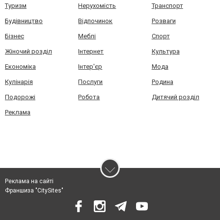
Туризм
Нерухомість
Транспорт
Будівництво
Відпочинок
Розваги
Бізнес
Меблі
Спорт
Жіночий розділ
Інтернет
Культура
Економіка
Інтер'єр
Мода
Кулінарія
Послуги
Родина
Подорожі
Робота
Дитячий розділ
Реклама
Реклама на сайті
Франшиза "CitySites"