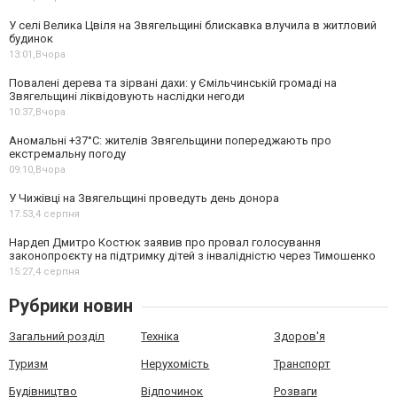
У селі Велика Цвіля на Звягельщині блискавка влучила в житловий
будинок
13:01,
Вчора
Повалені дерева та зірвані дахи: у Ємільчинській громаді на
Звягельщині ліквідовують наслідки негоди
10:37,
Вчора
Аномальні +37°C: жителів Звягельщини попереджають про
екстремальну погоду
09:10,
Вчора
У Чижівці на Звягельщині проведуть день донора
17:53,
4 серпня
Нардеп Дмитро Костюк заявив про провал голосування
законопроєкту на підтримку дітей з інвалідністю через Тимошенко
15:27,
4 серпня
Рубрики новин
Загальний розділ
Техніка
Здоров'я
Туризм
Нерухомість
Транспорт
Будівництво
Відпочинок
Розваги