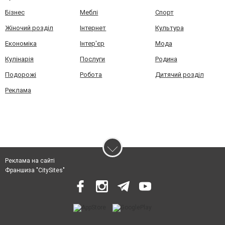
Бізнес
Меблі
Спорт
Жіночий розділ
Інтернет
Культура
Економіка
Інтер'єр
Мода
Кулінарія
Послуги
Родина
Подорожі
Робота
Дитячий розділ
Реклама
Реклама на сайті
Франшиза "CitySites"