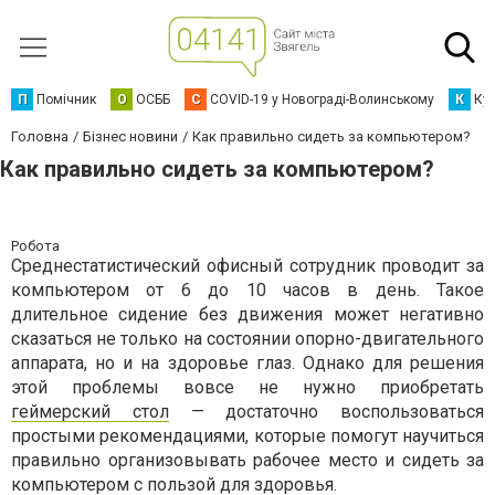
П
Помічник
О
ОСББ
C
COVID-19 у Новограді-Волинському
К
Кур
Головна
Бізнес новини
Как правильно сидеть за компьютером?
Как правильно сидеть за компьютером?
Робота
Среднестатистический офисный сотрудник проводит за
компьютером от 6 до 10 часов в день. Такое
длительное сидение без движения может негативно
сказаться не только на состоянии опорно-двигательного
аппарата, но и на здоровье глаз. Однако для решения
этой проблемы вовсе не нужно приобретать
геймерский стол
— достаточно воспользоваться
простыми рекомендациями, которые помогут научиться
правильно организовывать рабочее место и сидеть за
компьютером с пользой для здоровья.