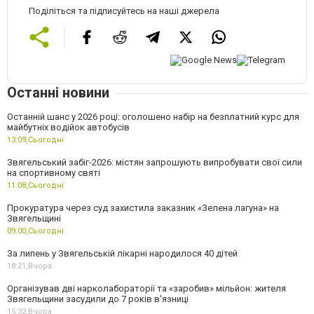
Поділіться та підписуйтесь на наші джерела
Останні новини
Останній шанс у 2026 році: оголошено набір на безплатний курс для
майбутніх водійок автобусів
13:09,
Сьогодні
Звягельський забіг-2026: містян запрошують випробувати свої сили
на спортивному святі
11:08,
Сьогодні
Прокуратура через суд захистила заказник «Зелена лагуна» на
Звягельщині
09:00,
Сьогодні
За липень у Звягельській лікарні народилося 40 дітей
18:21,
Вчора
Організував дві нарколабораторії та «заробив» мільйон: жителя
Звягельщини засудили до 7 років в'язниці
15:32,
Вчора