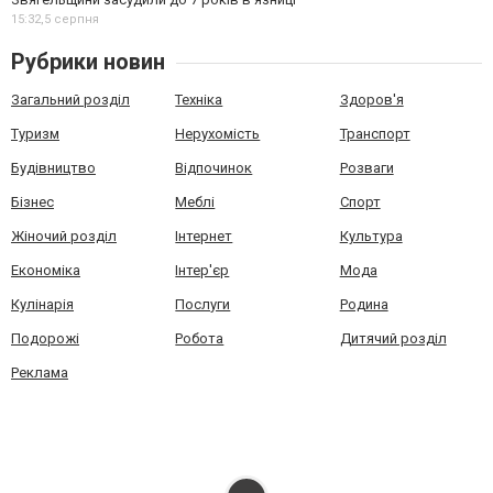
15:32,
5 серпня
Рубрики новин
Загальний розділ
Техніка
Здоров'я
Туризм
Нерухомість
Транспорт
Будівництво
Відпочинок
Розваги
Бізнес
Меблі
Спорт
Жіночий розділ
Інтернет
Культура
Економіка
Інтер'єр
Мода
Кулінарія
Послуги
Родина
Подорожі
Робота
Дитячий розділ
Реклама