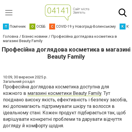
П
Помічник
О
ОСББ
C
COVID-19 у Новограді-Волинському
К
Кур
Головна
Бізнес новини
Професійна доглядова косметика в
магазині Beauty Family
Професійна доглядова косметика в магазині
Beauty Family
10:09,
30 вересня 2025 р.
Загальний розділ
Професійна доглядова косметика доступна для
кожного в
магазині косметики Beauty Family
. Тут
поєднано високу якість, ефективність і безпеку засобів,
які допомагають підтримувати шкіру та волосся в
ідеальному стані. Кожен продукт підбирається так, щоб
вирішувати конкретні проблеми та дарувати відчуття
догляду й комфорту щодня.