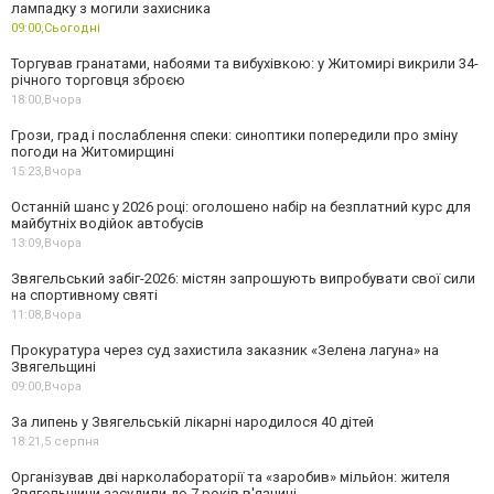
лампадку з могили захисника
09:00,
Сьогодні
Торгував гранатами, набоями та вибухівкою: у Житомирі викрили 34-
річного торговця зброєю
18:00,
Вчора
Грози, град і послаблення спеки: синоптики попередили про зміну
погоди на Житомирщині
15:23,
Вчора
Останній шанс у 2026 році: оголошено набір на безплатний курс для
майбутніх водійок автобусів
13:09,
Вчора
Звягельський забіг-2026: містян запрошують випробувати свої сили
на спортивному святі
11:08,
Вчора
Прокуратура через суд захистила заказник «Зелена лагуна» на
Звягельщині
09:00,
Вчора
За липень у Звягельській лікарні народилося 40 дітей
18:21,
5 серпня
Організував дві нарколабораторії та «заробив» мільйон: жителя
Звягельщини засудили до 7 років в'язниці