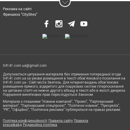
Реклама на сайті
Франшиза "CitySites"
04141.com.ua@gmail.com
Допускається цитування матеріалів без отримання попередньої згоди
04141.com.ua за умови розміщення в тексті обов'язкового посилання на
04141.com.ua - Сайт міста Звягель. Для інтернет-видань обов'язкове
розміщення прямого, відкритого для пошукових систем гіперпосилання
на цитовані статті не нижче другого абзацу в тексті або в якості джерела.
Порушення виняткових прав переслідується Законом.
Матеріали з плашками "Новини компаній", "Промо", "Партнерський
матеріал", "Партнерський спецпроєкт", "Політичні новини", "Пресреліз",
"PR", "Офіційно", "Політична реклама" публікуються на правах реклами.
Політика конфіденційності
Правила сайту
Правила
класифайд
Редакційна політика