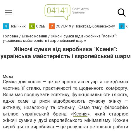
П
Помічник
О
ОСББ
C
COVID-19 у Новограді-Волинському
К
Кур
Головна
Бізнес новини
Жіночі сумки від виробника "Ксенія":
українська майстерність і європейський шарм
Жіночі сумки від виробника "Ксенія":
українська майстерність і європейський шарм
Мода
Сумка для жінки — це не просто аксесуар, а невід’ємна
частина її стилю, практичності та щоденного комфорту.
Вона має поєднувати естетику, функціональність і якість,
адже саме ці риси відображають сучасну жінку —
активну, незалежну та стильну. Саме таку філософію
втілює український бренд «
Ксенія
», який створює
жіночі сумки у дусі європейського мінімалізму. Кожен
виріб цього виробника — це результат ретельної роботи