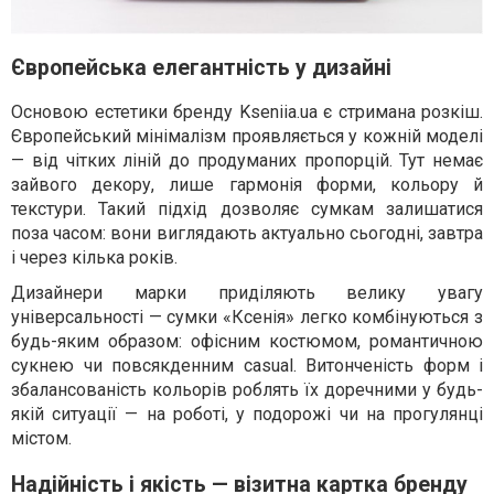
Європейська елегантність у дизайні
Основою естетики бренду Kseniia.ua є стримана розкіш.
Європейський мінімалізм проявляється у кожній моделі
— від чітких ліній до продуманих пропорцій. Тут немає
зайвого декору, лише гармонія форми, кольору й
текстури. Такий підхід дозволяє сумкам залишатися
поза часом: вони виглядають актуально сьогодні, завтра
і через кілька років.
Дизайнери марки приділяють велику увагу
універсальності — сумки «Ксенія» легко комбінуються з
будь-яким образом: офісним костюмом, романтичною
сукнею чи повсякденним casual. Витонченість форм і
збалансованість кольорів роблять їх доречними у будь-
якій ситуації — на роботі, у подорожі чи на прогулянці
містом.
Надійність і якість — візитна картка бренду