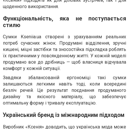
«Ксенія» підходять як для ділових зустрічей, так і для
щоденного використання.
Функціональність, яка не поступається
стилю
Сумки Kseniia.ua створені з урахуванням реальних
потреб сучасних жінок. Продумані відділення, зручні
кишені, міцні застібки та зносостійка підкладка роблять
їх практичними у повсякденному житті. У кожній моделі
продумано все до дрібниць — щоб власниця відчувала
комфорт у кожній ситуації.
Завдяки збалансованій ергономіці такі сумки
залишаються легкими навіть тоді, коли всередині
безліч речей. Це результат поєднання продуманого
дизайну та якісного матеріалу, що забезпечує
оптимальну форму і тривалу експлуатацію.
Український бренд із міжнародним підходом
Виробник «Ксенія» доводить, що українська мода може