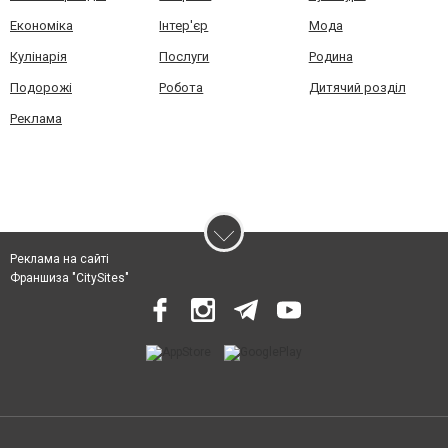
Економіка
Інтер'єр
Мода
Кулінарія
Послуги
Родина
Подорожі
Робота
Дитячий розділ
Реклама
Реклама на сайті
Франшиза "CitySites"