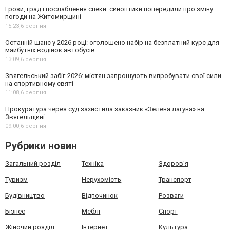
Грози, град і послаблення спеки: синоптики попередили про зміну
погоди на Житомирщині
15:23,
6 серпня
Останній шанс у 2026 році: оголошено набір на безплатний курс для
майбутніх водійок автобусів
13:09,
6 серпня
Звягельський забіг-2026: містян запрошують випробувати свої сили
на спортивному святі
11:08,
6 серпня
Прокуратура через суд захистила заказник «Зелена лагуна» на
Звягельщині
09:00,
6 серпня
Рубрики новин
Загальний розділ
Техніка
Здоров'я
Туризм
Нерухомість
Транспорт
Будівництво
Відпочинок
Розваги
Бізнес
Меблі
Спорт
Жіночий розділ
Інтернет
Культура