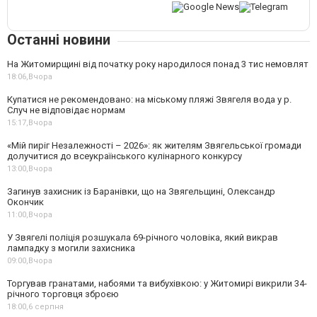
Останні новини
На Житомирщині від початку року народилося понад 3 тис немовлят
18:06,
Вчора
Купатися не рекомендовано: на міському пляжі Звягеля вода у р.
Случ не відповідає нормам
15:17,
Вчора
«Мій пиріг Незалежності – 2026»: як жителям Звягельської громади
долучитися до всеукраїнського кулінарного конкурсу
13:00,
Вчора
Загинув захисник із Баранівки, що на Звягельщині, Олександр
Окончик
11:00,
Вчора
У Звягелі поліція розшукала 69-річного чоловіка, який викрав
лампадку з могили захисника
09:00,
Вчора
Торгував гранатами, набоями та вибухівкою: у Житомирі викрили 34-
річного торговця зброєю
18:00,
6 серпня