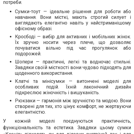
потреби.
Сумки-тоут — ідеальне рішення для роботи або
навчання. Вони місткі, мають строгий силует і
виглядають елегантно навіть у найстриманішому
офісному образі.
Кросбоді — вибір для активних і мобільних жінок.
Їх зручно носити через плече, що дозволяє
почуватися вільно під час прогулянок або
подорожей.
Шопери — практичні, легкі та водночас стильні.
Завдяки своїй місткості вони чудово підходять для
щоденного використання.
Клатчі та мінісумки — витончені моделі для
особливих подій. Їхній лаконічний дизайн
підкреслює жіночність і вишуканість.
Рюкзаки — гармонія між зручністю та модою. Вони
створені для тих, хто цінує комфорт, не жертвуючи
елегантністю.
У кожній моделі поєднуються практичність,
функціональність та естетика. Завдяки цьому сумки