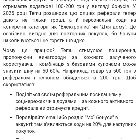
отримаєте додаткові 100-200 грн у вигляді бонусів. У
2025 році Temu розширив цю опцію: реферали тепер
дають не тільки гроші, а й персональні коди на
конкретні категорії, як "Електроніка" чи "Для дому". Це
особливо вигідно для повторних покупок, бо бонуси
накопичуються і не горять швидко.
Чому це працює? Temu стимулює поширення,
пропонуючи винагороди за кожного залученого
користувача, і комбінація з базовими купонами може
знизити ціну на 50-60%. Наприклад, товар за 500 грн з
рефералом і купоном обійдеться в 200 грн. Щоб
скористатися:
Поділіться своїм реферальним посиланням у
соцмережах чи з друзями – за кожного активного
реферала ви отримуєте кредит.
Перевіряйте email або розділ "Мої бонуси" в
акаунті: там з'являються коди на 20% для наступних
покупок.