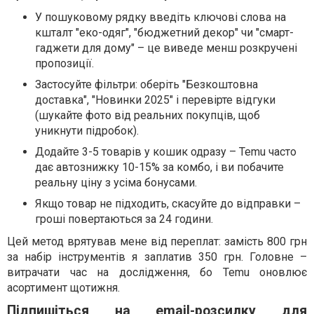
У пошуковому рядку введіть ключові слова на
кшталт "еко-одяг", "бюджетний декор" чи "смарт-
гаджети для дому" – це виведе менш розкручені
пропозиції.
Застосуйте фільтри: оберіть "Безкоштовна
доставка", "Новинки 2025" і перевірте відгуки
(шукайте фото від реальних покупців, щоб
уникнути підробок).
Додайте 3-5 товарів у кошик одразу – Temu часто
дає автознижку 10-15% за комбо, і ви побачите
реальну ціну з усіма бонусами.
Якщо товар не підходить, скасуйте до відправки –
гроші повертаються за 24 години.
Цей метод врятував мене від переплат: замість 800 грн
за набір інструментів я заплатив 350 грн. Головне –
витрачати час на дослідження, бо Temu оновлює
асортимент щотижня.
Підпишіться на email-розсилку для