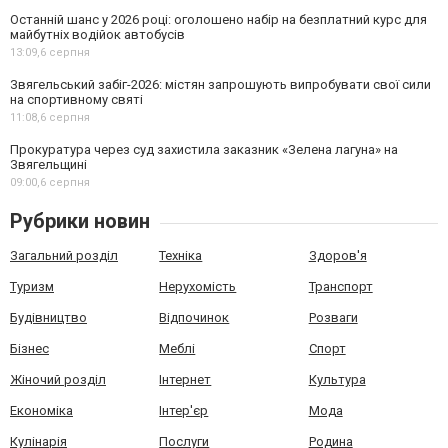
Останній шанс у 2026 році: оголошено набір на безплатний курс для
майбутніх водійок автобусів
13:09,
6 серпня
Звягельський забіг-2026: містян запрошують випробувати свої сили
на спортивному святі
11:08,
6 серпня
Прокуратура через суд захистила заказник «Зелена лагуна» на
Звягельщині
09:00,
6 серпня
Рубрики новин
Загальний розділ
Техніка
Здоров'я
Туризм
Нерухомість
Транспорт
Будівництво
Відпочинок
Розваги
Бізнес
Меблі
Спорт
Жіночий розділ
Інтернет
Культура
Економіка
Інтер'єр
Мода
Кулінарія
Послуги
Родина