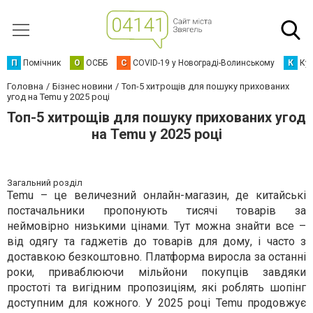
П
Помічник
О
ОСББ
C
COVID-19 у Новограді-Волинському
К
Кур
Головна
Бізнес новини
Топ-5 хитрощів для пошуку прихованих
угод на Temu у 2025 році
Топ-5 хитрощів для пошуку прихованих угод
на Temu у 2025 році
Загальний розділ
Temu – це величезний онлайн-магазин, де китайські
постачальники пропонують тисячі товарів за
неймовірно низькими цінами. Тут можна знайти все –
від одягу та гаджетів до товарів для дому, і часто з
доставкою безкоштовно. Платформа виросла за останні
роки, приваблюючи мільйони покупців завдяки
простоті та вигідним пропозиціям, які роблять шопінг
доступним для кожного. У 2025 році Temu продовжує