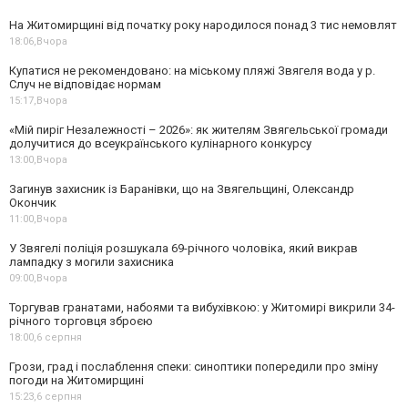
На Житомирщині від початку року народилося понад 3 тис немовлят
18:06,
Вчора
Купатися не рекомендовано: на міському пляжі Звягеля вода у р.
Случ не відповідає нормам
15:17,
Вчора
«Мій пиріг Незалежності – 2026»: як жителям Звягельської громади
долучитися до всеукраїнського кулінарного конкурсу
13:00,
Вчора
Загинув захисник із Баранівки, що на Звягельщині, Олександр
Окончик
11:00,
Вчора
У Звягелі поліція розшукала 69-річного чоловіка, який викрав
лампадку з могили захисника
09:00,
Вчора
Торгував гранатами, набоями та вибухівкою: у Житомирі викрили 34-
річного торговця зброєю
18:00,
6 серпня
Грози, град і послаблення спеки: синоптики попередили про зміну
погоди на Житомирщині
15:23,
6 серпня