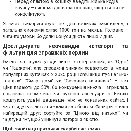
Перед оплатою в кошику введіть кілька кодів
вручну – система дозволяє стекинг, якщо вони не
конфліктують.
Я часто використовую це для великих замовлень, і
загальна економія сягає 1000 грн на місяць. Головне –
читайте умови, бо деякі бонуси діють лише 7 днів.
Досліджуйте неочевидні категорії та
фільтри для справжніх перлин
Багато хто шукає угоди лише в топ-розділах, як "Одяг"
чи "Гаджети", але справжні знижки ховаються в менш
популярних куточках. У 2025 році Temu акцентує на "Еко-
товарах", "Смарт-домі" чи "Сезонних новинках" – там
ціни падають до 50%, бо конкуренція нижча. Наприклад,
органічна косметика чи кухонні аксесуари з Китаю
коштують удвічі дешевше, ніж на локальних сайтах, і
часто йдуть з автознижками за обсягом. Фільтри – ваш
найкращий друг: сортуйте за "Ціною від низької" чи
"Відгуки 4+", щоб уникнути лотереї з якістю.
Щоб знайти ці приховані скарби системно: