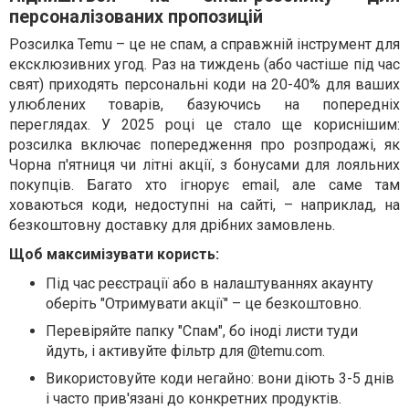
персоналізованих пропозицій
Розсилка Temu – це не спам, а справжній інструмент для
ексклюзивних угод. Раз на тиждень (або частіше під час
свят) приходять персональні коди на 20-40% для ваших
улюблених товарів, базуючись на попередніх
переглядах. У 2025 році це стало ще кориснішим:
розсилка включає попередження про розпродажі, як
Чорна п'ятниця чи літні акції, з бонусами для лояльних
покупців. Багато хто ігнорує email, але саме там
ховаються коди, недоступні на сайті, – наприклад, на
безкоштовну доставку для дрібних замовлень.
Щоб максимізувати користь:
Під час реєстрації або в налаштуваннях акаунту
оберіть "Отримувати акції" – це безкоштовно.
Перевіряйте папку "Спам", бо іноді листи туди
йдуть, і активуйте фільтр для @temu.com.
Використовуйте коди негайно: вони діють 3-5 днів
і часто прив'язані до конкретних продуктів.