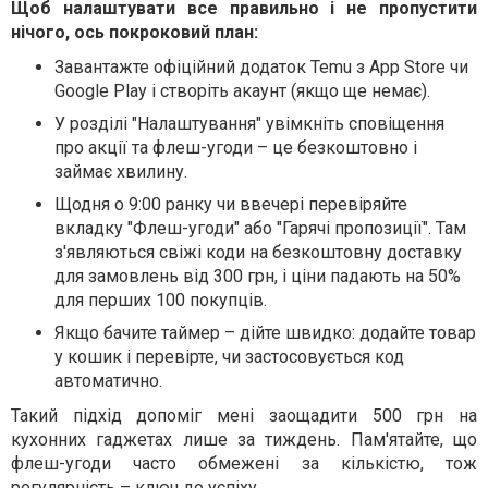
Щоб налаштувати все правильно і не пропустити
нічого, ось покроковий план:
Завантажте офіційний додаток Temu з App Store чи
Google Play і створіть акаунт (якщо ще немає).
У розділі "Налаштування" увімкніть сповіщення
про акції та флеш-угоди – це безкоштовно і
займає хвилину.
Щодня о 9:00 ранку чи ввечері перевіряйте
вкладку "Флеш-угоди" або "Гарячі пропозиції". Там
з'являються свіжі коди на безкоштовну доставку
для замовлень від 300 грн, і ціни падають на 50%
для перших 100 покупців.
Якщо бачите таймер – дійте швидко: додайте товар
у кошик і перевірте, чи застосовується код
автоматично.
Такий підхід допоміг мені заощадити 500 грн на
кухонних гаджетах лише за тиждень. Пам'ятайте, що
флеш-угоди часто обмежені за кількістю, тож
регулярність – ключ до успіху.