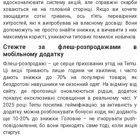
вдосконалювати систему акцій, але справжні скарби
ховаються не на головній сторінці. Якщо ви хочете
заощадити сотні гривень, ось п'ять перевірених
хитростей, які я випробував на власному досвіді. Вони
допоможуть не просто знайти знижки, а вичавити з них
максимум користі, уникаючи типових помилок новачків.
Стежте за флеш-розпродажами в
мобільному додатку
Флеш-розпродажі – це серце прихованих угод на Temu.
Ці акції тривають лише години чи хвилини, і часто
дають знижки до 70% на популярні товари, як
бездротові навушники чи сезонний одяг. На відміну від
сайту, де пропозиції оновлюються рідше, додаток
показує ексклюзивні сповіщення в реальному часі. У
2025 році Temu посилив гейміфікацію: за активність у
додатку можна розблокувати бонусні коди, які додають
ще 10-20% до знижки. Головне – не ігнорувати push-
повідомлення, бо вони приходять саме тоді, коли акція
стартує.