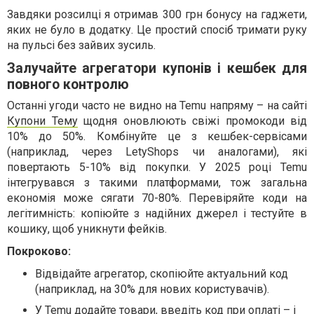
Завдяки розсилці я отримав 300 грн бонусу на гаджети,
яких не було в додатку. Це простий спосіб тримати руку
на пульсі без зайвих зусиль.
Залучайте агрегатори купонів і кешбек для
повного контролю
Останні угоди часто не видно на Temu напряму – на сайті
Купони Тему
щодня оновлюють свіжі промокоди від
10% до 50%. Комбінуйте це з кешбек-сервісами
(наприклад, через LetyShops чи аналогами), які
повертають 5-10% від покупки. У 2025 році Temu
інтегрувався з такими платформами, тож загальна
економія може сягати 70-80%. Перевіряйте коди на
легітимність: копіюйте з надійних джерел і тестуйте в
кошику, щоб уникнути фейків.
Покроково:
Відвідайте агрегатор, скопіюйте актуальний код
(наприклад, на 30% для нових користувачів).
У Temu додайте товари, введіть код при оплаті – і