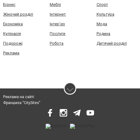
Бізнес
Меблі
Спорт
Жіночий розділ
Інтернет
Культура
Економіка
Інтер'єр
Мода
Кулінарія
Послуги
Родина
Подорожі
Робота
Дитячий розділ
Реклама
Реклама на сайті
Франшиза "CitySites"