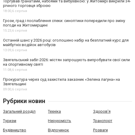
Торгував гранатами, набоями та вибухівкою: у Житомирі викрили 34-
річного торговця зброєю
18:00,
6 серпня
Грози, град і послаблення спеки: синоптики попередили про зміну
погоди на Житомирщині
15:23,
6 серпня
Останній шанс у 2026 році: оголошено набір на безплатний курс для
майбутніх водійок автобусів
13:09,
6 серпня
Звягельський забіг-2026: містян запрошують випробувати свої сили
на спортивному святі
11:08,
6 серпня
Прокуратура через суд захистила заказник «Зелена лагуна» на
Звягельщині
09:00,
6 серпня
Рубрики новин
Загальний розділ
Техніка
Здоров'я
Туризм
Нерухомість
Транспорт
Будівництво
Відпочинок
Розваги