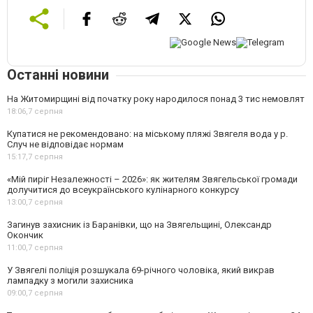
Останні новини
На Житомирщині від початку року народилося понад 3 тис немовлят
18:06,
7 серпня
Купатися не рекомендовано: на міському пляжі Звягеля вода у р.
Случ не відповідає нормам
15:17,
7 серпня
«Мій пиріг Незалежності – 2026»: як жителям Звягельської громади
долучитися до всеукраїнського кулінарного конкурсу
13:00,
7 серпня
Загинув захисник із Баранівки, що на Звягельщині, Олександр
Окончик
11:00,
7 серпня
У Звягелі поліція розшукала 69-річного чоловіка, який викрав
лампадку з могили захисника
09:00,
7 серпня