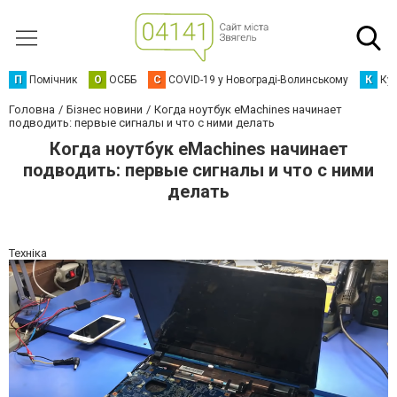
П
Помічник
О
ОСББ
C
COVID-19 у Новограді-Волинському
К
Кур
Головна
Бізнес новини
Когда ноутбук eMachines начинает
подводить: первые сигналы и что с ними делать
Когда ноутбук eMachines начинает
подводить: первые сигналы и что с ними
делать
Техніка