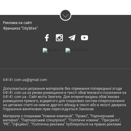
Реклама на сайті
Франшиза "CitySites"
04141.com.ua@gmail.com
Допускається цитування матеріалів без отримання попередньої згоди
04141.com.ua за умови розміщення в тексті обов'язкового посилання на
04141.com.ua - Сайт міста Звягель. Для інтернет-видань обов'язкове
розміщення прямого, відкритого для пошукових систем гіперпосилання
на цитовані статті не нижче другого абзацу в тексті або в якості джерела.
Порушення виняткових прав переслідується Законом.
Матеріали з плашками "Новини компаній", "Промо", "Партнерський
матеріал", "Партнерський спецпроєкт", "Політичні новини", "Пресреліз",
"PR", "Офіційно", "Політична реклама" публікуються на правах реклами.