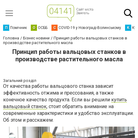
П
Помічник
О
ОСББ
C
COVID-19 у Новограді-Волинському
К
Кур
Головна
Бізнес новини
Принцип работы вальцовых станков в
производстве растительного масла
Принцип работы вальцовых станков в
производстве растительного масла
Загальний розділ
От качества работы вальцового станка зависит
эффективность отжима и прессования, а также
конечное качество продукта. Если вы решили
купить
вальцовый станок
, стоит обратить внимание на
современные характеристики и удобство эксплуатации.
Об этом и расскажем.