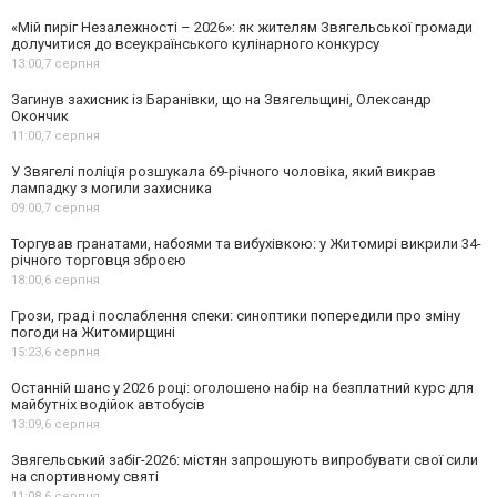
«Мій пиріг Незалежності – 2026»: як жителям Звягельської громади
долучитися до всеукраїнського кулінарного конкурсу
13:00,
7 серпня
Загинув захисник із Баранівки, що на Звягельщині, Олександр
Окончик
11:00,
7 серпня
У Звягелі поліція розшукала 69-річного чоловіка, який викрав
лампадку з могили захисника
09:00,
7 серпня
Торгував гранатами, набоями та вибухівкою: у Житомирі викрили 34-
річного торговця зброєю
18:00,
6 серпня
Грози, град і послаблення спеки: синоптики попередили про зміну
погоди на Житомирщині
15:23,
6 серпня
Останній шанс у 2026 році: оголошено набір на безплатний курс для
майбутніх водійок автобусів
13:09,
6 серпня
Звягельський забіг-2026: містян запрошують випробувати свої сили
на спортивному святі
11:08,
6 серпня