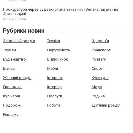
Прокуратура через суд захистила заказник «Зелена лагуна» на
Звягельщині
09:00,
6 серпня
Рубрики новин
Загальний розділ
Техніка
Здоров'я
Туризм
Нерухомість
Транспорт
Будівництво
Відпочинок
Розваги
Бізнес
Меблі
Спорт
Жіночий розділ
Інтернет
Культура
Економіка
Інтер'єр
Мода
Кулінарія
Послуги
Родина
Подорожі
Робота
Дитячий розділ
Реклама