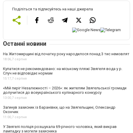
Поділіться та підписуйтесь на наші джерела
Останні новини
На Житомирщині від початку року народилося понад 3 тис немовлят
18:06,
7 серпня
Купатися не рекомендовано: на міському пляжі Звягеля вода у р.
Случ не відповідає нормам
15:17,
7 серпня
«Мій пиріг Незалежності – 2026»: як жителям Звягельської громади
долучитися до всеукраїнського кулінарного конкурсу
13:00,
7 серпня
Загинув захисник із Баранівки, що на Звягельщині, Олександр
Окончик
11:00,
7 серпня
У Звягелі поліція розшукала 69-річного чоловіка, який викрав
лампадку з могили захисника