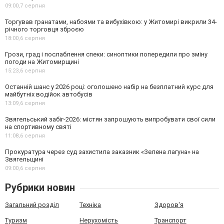
09:00,
7 серпня
Торгував гранатами, набоями та вибухівкою: у Житомирі викрили 34-
річного торговця зброєю
18:00,
6 серпня
Грози, град і послаблення спеки: синоптики попередили про зміну
погоди на Житомирщині
15:23,
6 серпня
Останній шанс у 2026 році: оголошено набір на безплатний курс для
майбутніх водійок автобусів
13:09,
6 серпня
Звягельський забіг-2026: містян запрошують випробувати свої сили
на спортивному святі
11:08,
6 серпня
Прокуратура через суд захистила заказник «Зелена лагуна» на
Звягельщині
09:00,
6 серпня
Рубрики новин
Загальний розділ
Техніка
Здоров'я
Туризм
Нерухомість
Транспорт