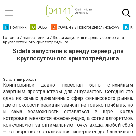
П
Помічник
О
ОСББ
C
COVID-19 у Новограді-Волинському
К
Кур
Головна
Бізнес новини
Sidata запустили в аренду сервер для
круглосуточного криптотрейдинга
Sidata запустили в аренду сервер для
круглосуточного криптотрейдинга
Загальний розділ
Крипторынок давно перестал быть стихийным
азартным пространством для энтузиастов. Сегодня это
одна из самых динамичных сфер финансового рынка,
где от скорости реакции зависит не только прибыль, но
и сама возможность оставаться в игре. Когда
котировки меняются ежесекундно, а сотни алгоритмов
конкурируют за оптимальную точку входа, любой сбой
— от короткого отключения интернета до банального