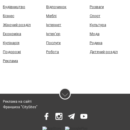
Будівництво
Відпочинок
Розваги
Бізнес
Меблі
Спорт
Жіночий розділ
Інтернет
Культура
Економіка
Інтер'єр
Мода
Кулінарія
Послуги
Родина
Подорожі
Робота
Дитячий розділ
Реклама
Реклама на сайті
Франшиза "CitySites"