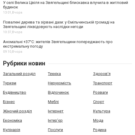
У селі Велика Цвіля на Звягельщині блискавка влучила в житловий
будинок
13:01,
Вчора
Повалені дерева та зірвані дахи: у Ємільчинській громаді на
Звягельщині ліквідовують наслідки негоди
10:37,
Вчора
Аномальні +37°C: жителів Звягельщини попереджають про
екстремальну погоду
09:10,
Вчора
Рубрики новин
Загальний розділ
Техніка
Здоров'я
Туризм
Нерухомість
Транспорт
Будівництво
Відпочинок
Розваги
Бізнес
Меблі
Спорт
Жіночий розділ
Інтернет
Культура
Економіка
Інтер'єр
Мода
Кулінарія
Послуги
Родина