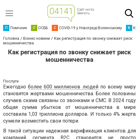
П
Помічник
О
ОСББ
C
COVID-19 у Новограді-Волинському
К
Кур
Головна
Бізнес новини
Как регистрация по звонку снижает риск
мошенничества
Как регистрация по звонку снижает риск
мошенничества
Послуги
Ежегодно
более 600 миллионов людей
по всему миру
становятся жертвами мошенничества. Более половины
случаев скама связаны со звонками и СМС. В 2024 году
общая сумма убытков от мошенничества в мире
составила 1,03 триллиона долларов. И только 4% жертв
сумели возместить свои потери.
В такой ситуации надежная верификация клиентов для
компаний сегмента B2C становится не просто