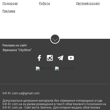
Подорожі
Робота
Дитячий розділ
Реклама
Реклама на сайті
Франшиза "CitySites"
04141.com.ua@gmail.com
Допускається цитування матеріалів без отримання попередньої згоди
04141.com.ua за умови розміщення в тексті обов'язкового посилання на
04141.com.ua - Сайт міста Звягель. Для інтернет-видань обов'язкове