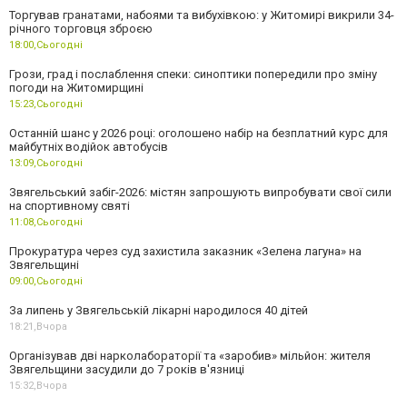
Торгував гранатами, набоями та вибухівкою: у Житомирі викрили 34-
річного торговця зброєю
18:00,
Сьогодні
Грози, град і послаблення спеки: синоптики попередили про зміну
погоди на Житомирщині
15:23,
Сьогодні
Останній шанс у 2026 році: оголошено набір на безплатний курс для
майбутніх водійок автобусів
13:09,
Сьогодні
Звягельський забіг-2026: містян запрошують випробувати свої сили
на спортивному святі
11:08,
Сьогодні
Прокуратура через суд захистила заказник «Зелена лагуна» на
Звягельщині
09:00,
Сьогодні
За липень у Звягельській лікарні народилося 40 дітей
18:21,
Вчора
Організував дві нарколабораторії та «заробив» мільйон: жителя
Звягельщини засудили до 7 років в'язниці
15:32,
Вчора