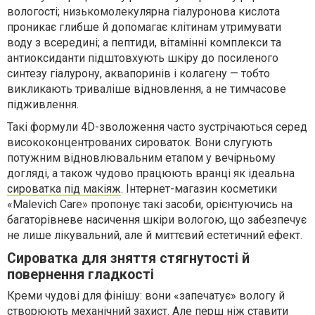
вологості; низькомолекулярна гіалуронова кислота
проникає глибше й допомагає клітинам утримувати
воду з всередині; а пептиди, вітамінні комплекси та
антиоксиданти підштовхують шкіру до посиленого
синтезу гіалурону, аквапоринів і колагену — тобто
викликають триваліше відновлення, а не тимчасове
підживлення.
Такі формули 4D-зволоження часто зустрічаються серед
висококонцентрованих сироваток. Вони слугують
потужним відновлювальним етапом у вечірньому
догляді, а також чудово працюють вранці як ідеальна
сироватка під макіяж
. Інтернет-магазин косметики
«Malevich Care» пропонує такі засоби, орієнтуючись на
багаторівневе насичення шкіри вологою, що забезпечує
не лише лікувальний, але й миттєвий естетичний ефект.
Сироватка для зняття стягнутості й
повернення гладкості
Креми чудові для фінішу: вони «запечатує» вологу й
створюють механічний захист. Але перш ніж ставити