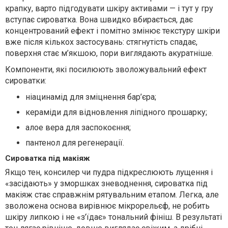
крапку, варто підгодувати шкіру активами — і тут у гру
вступає сироватка. Вона швидко вбирається, дає
концентрований ефект і помітно змінює текстуру шкіри
вже після кількох застосувань: стягнутість спадає,
поверхня стає м’якшою, пори виглядають акуратніше.
Компоненти, які посилюють зволожувальний ефект
сироватки:
ніацинамід для зміцнення бар’єра;
кераміди для відновлення ліпідного прошарку;
алое вера для заспокоєння;
пантенол для регенерації.
Сироватка під макіяж
Якщо тен, консилер чи пудра підкреслюють лущення і
«засідають» у зморшках зневоднення, сироватка під
макіяж стає справжнім рятувальним етапом. Легка, але
зволожена основа вирівнює мікрорельєф, не робить
шкіру липкою і не «з’їдає» тональний фініш. В результаті