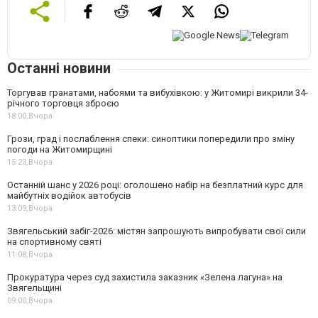
Останні новини
Торгував гранатами, набоями та вибухівкою: у Житомирі викрили 34-
річного торговця зброєю
18:00,
Вчора
Грози, град і послаблення спеки: синоптики попередили про зміну
погоди на Житомирщині
15:23,
Вчора
Останній шанс у 2026 році: оголошено набір на безплатний курс для
майбутніх водійок автобусів
13:09,
Вчора
Звягельський забіг-2026: містян запрошують випробувати свої сили
на спортивному святі
11:08,
Вчора
Прокуратура через суд захистила заказник «Зелена лагуна» на
Звягельщині
09:00,
Вчора