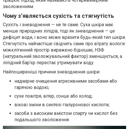
працює підхід, який називають чотиривимірним
зволоженням.
Чому з’являється сухість та стягнутість
Сухість і зневоднення — не те саме. Суха шкіра має
менше природних ліпідів, тоді як зневоднення — це
дефіцит води, і воно може вразити будь-який тип шкіри.
Стягнутість найчастіше свідчить саме про втрату вологи:
міжклітинний простір виражено біднішає, НЗФ
(натуральний зволожувальний фактор) зменшується, а
ліпідний бар’єр перестає утримувати воду.
Найпоширеніші причини зневоднення шкіри:
надмірне очищення агресивними засобами або
гарячою водою;
сухе повітря, вітер, сонце або холод;
вікові зміни в синтезі гіалуронової кислоти;
засоби з високим вмістом спирту чи кислот без
подальшого зволоження.