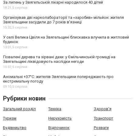
За липень у Звягельській лікарні народилося 40 дітей
18:21,
5 серпня
Організував дві нарколабораторії та «заробив» мільйон: жителя
Звягельщини засудили до 7 років в'язниці
15:32,
5 серпня
У селі Велика Цвіля на Звягельщині блискавка влучила в житловий
будинок
13:01,
5 серпня
Повалені дерева та зірвані дахи: у Ємільчинській громаді на
Звягельщині ліквідовують наслідки негоди
10:37,
5 серпня
Аномальні +37°C: жителів Звягельщини попереджають про
екстремальну погоду
09:10,
5 серпня
Рубрики новин
Загальний розділ
Техніка
Здоров'я
Туризм
Нерухомість
Транспорт
Будівництво
Відпочинок
Розваги