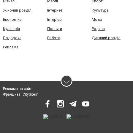
Бізнес
Меблі
Спорт
Жіночий розділ
Інтернет
Культура
Економіка
Інтер'єр
Мода
Кулінарія
Послуги
Родина
Подорожі
Робота
Дитячий розділ
Реклама
Реклама на сайті
Франшиза "CitySites"