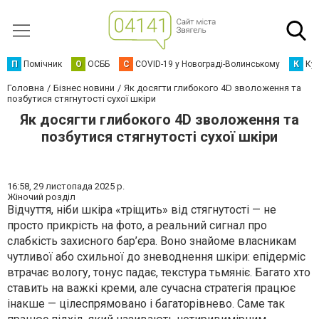
П
Помічник
О
ОСББ
C
COVID-19 у Новограді-Волинському
К
Кур
Головна
Бізнес новини
Як досягти глибокого 4D зволоження та
позбутися стягнутості сухої шкіри
Як досягти глибокого 4D зволоження та
позбутися стягнутості сухої шкіри
16:58,
29 листопада 2025 р.
Жіночий розділ
Відчуття, ніби шкіра «тріщить» від стягнутості — не
просто прикрість на фото, а реальний сигнал про
слабкість захисного бар’єра. Воно знайоме власникам
чутливої або схильної до зневоднення шкіри: епідерміс
втрачає вологу, тонус падає, текстура тьмяніє. Багато хто
ставить на важкі креми, але сучасна стратегія працює
інакше — цілеспрямовано і багаторівнево. Саме так