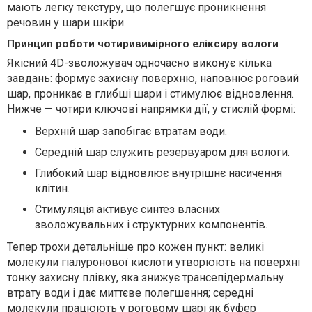
мають легку текстуру, що полегшує проникнення
речовин у шари шкіри.
Принцип роботи чотиривимірного еліксиру вологи
Якісний 4D-зволожувач одночасно виконує кілька
завдань: формує захисну поверхню, наповнює роговий
шар, проникає в глибші шари і стимулює відновлення.
Нижче — чотири ключові напрямки дії, у стислій формі:
Верхній шар запобігає втратам води.
Середній шар служить резервуаром для вологи.
Глибокий шар відновлює внутрішнє насичення
клітин.
Стимуляція активує синтез власних
зволожувальних і структурних компонентів.
Тепер трохи детальніше про кожен пункт: великі
молекули гіалуронової кислоти утворюють на поверхні
тонку захисну плівку, яка знижує трансепідермальну
втрату води і дає миттєве полегшення; середні
молекули працюють у роговому шарі як буфер