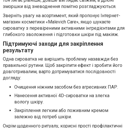
тон лягає рівніше, довше виглядає свіжим, а дрібні
зморшки від зневоднення помітно розгладжуються.
Зверніть увагу на асортимент, який пропонує Інтернет-
магазин косметики «Malevich Care», якщо шукаєте
сироватку з перевіреними активними інгредієнтами для
глибокого зволоження і підготовки шкіри під макіяж.
Підтримуючі заходи для закріплення
результату
Одна сироватка не вирішить проблему назавжди без
правильної рутини. Щоб закріпити ефект і зробити його
довготривалим, варто дотримуватися послідовності
догляду:
Очищення ніжним засобом без агресивних ПАР.
Нанесення активної 4D-сироватки на злегка
вологу шкіру.
Закріплення легким або поживним кремом
залежно від потреб шкіри.
Окрім щоденного ритуалу, корисні прості профілактичні