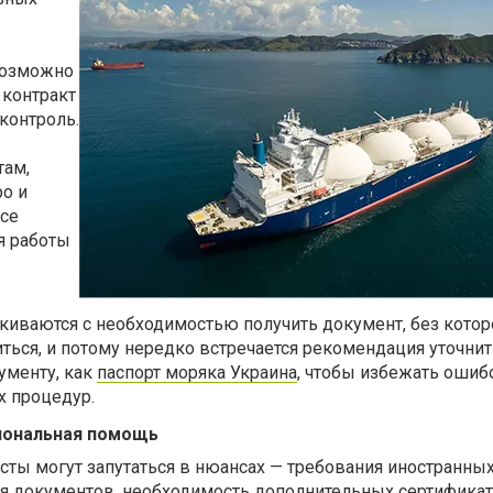
возможно
 контракт
контроль.
там,
о и
все
я работы
киваются с необходимостью получить документ, без котор
ься, и потому нередко встречается рекомендация уточнит
ументу, как
паспорт моряка Украина
, чтобы избежать ошибо
 процедур.
иональная помощь
ты могут запутаться в нюансах — требования иностранны
ия документов, необходимость дополнительных сертифика