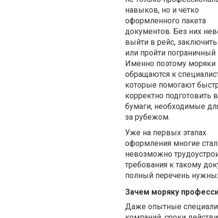
навыков, но и чётко
оформленного пакета
документов. Без них не
выйти в рейс, заключить
или пройти пограничный 
Именно поэтому моряки
обращаются к специалис
которые помогают быстр
корректно подготовить 
бумаги, необходимые дл
за рубежом.
Уже на первых этапах
оформления многие стал
невозможно трудоустроит
требования к такому док
полный перечень нужных
Зачем моряку професс
Даже опытные специалис
компаний, сроки действ