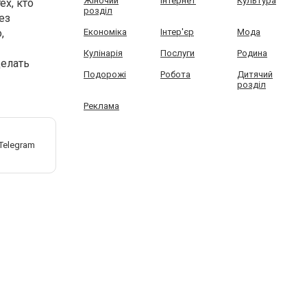
Жіночий
Інтернет
Культура
х, кто
розділ
ез
,
Економіка
Інтер'єр
Мода
Кулінарія
Послуги
Родина
делать
Подорожі
Робота
Дитячий
розділ
Реклама