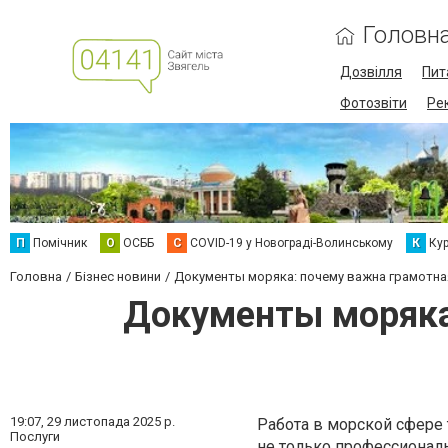
Головн
Дозвілля
Пит
Фотозвіти
Ре
П
Помічник
О
ОСББ
C
COVID-19 у Новограді-Волинському
К
Кур
Головна
Бізнес новини
Документы моряка: почему важна грамотна
Документы моряка
19:07,
29 листопада 2025 р.
Работа в морской сфере 
Послуги
не только профессионал