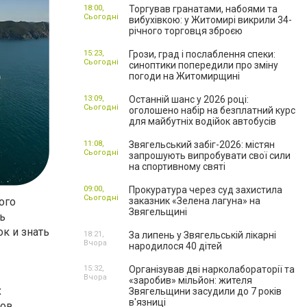
18:00,
Торгував гранатами, набоями та
Сьогодні
вибухівкою: у Житомирі викрили 34-
річного торговця зброєю
15:23,
Грози, град і послаблення спеки:
Сьогодні
синоптики попередили про зміну
погоди на Житомирщині
13:09,
Останній шанс у 2026 році:
Сьогодні
оголошено набір на безплатний курс
для майбутніх водійок автобусів
11:08,
Звягельський забіг-2026: містян
Сьогодні
запрошують випробувати свої сили
на спортивному святі
09:00,
Прокуратура через суд захистила
Сьогодні
ого
заказник «Зелена лагуна» на
Звягельщині
ь
к и знать
18:21,
За липень у Звягельській лікарні
Вчора
народилося 40 дітей
15:32,
Організував дві нарколабораторії та
Вчора
«заробив» мільйон: жителя
х
Звягельщини засудили до 7 років
в'язниці
тов