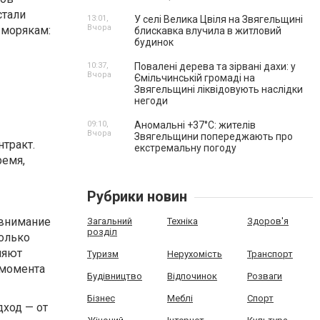
стали
13:01,
У селі Велика Цвіля на Звягельщині
Вчора
 морякам:
блискавка влучила в житловий
будинок
10:37,
Повалені дерева та зірвані дахи: у
Вчора
Ємільчинській громаді на
Звягельщині ліквідовують наслідки
негоди
09:10,
Аномальні +37°C: жителів
Вчора
Звягельщини попереджають про
тракт.
екстремальну погоду
ремя,
Рубрики новин
 внимание
Загальний
Техніка
Здоров'я
розділ
колько
няют
Туризм
Нерухомість
Транспорт
 момента
Будівництво
Відпочинок
Розваги
Бізнес
Меблі
Спорт
ход — от