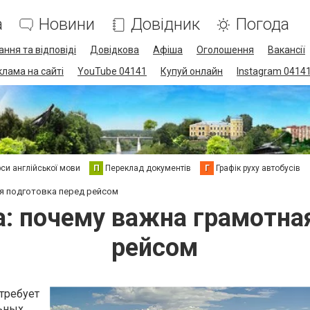
а
Новини
Довідник
Погода
ання та відповіді
Довідкова
Афіша
Оголошення
Вакансії
клама на сайті
YouTube 04141
Купуй онлайн
Instagram 0414
си англійської мови
П
Переклад документів
Г
Графік руху автобусів
я подготовка перед рейсом
: почему важна грамотная
рейсом
требует
ьных