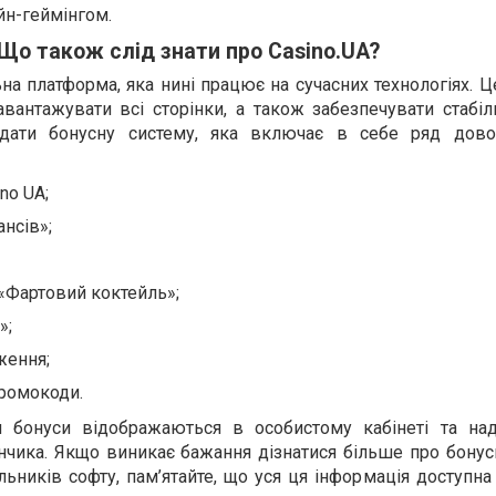
йн-геймінгом.
Що також слід знати про Casino.UA?
ьна платформа, яка нині працює на сучасних технологіях. 
антажувати всі сторінки, а також забезпечувати стабіл
адати бонусну систему, яка включає в себе ряд дов
no UA;
ансів»;
«Фартовий коктейль»;
»;
ження;
промокоди.
и бонуси відображаються в особистому кабінеті та на
чика. Якщо виникає бажання дізнатися більше про бонусн
альників софту, пам’ятайте, що уся ця інформація доступн