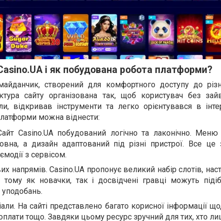
Casino.UA і як побудована робота платформи?
майданчик, створений для комфортного доступу до різн
уктура сайту організована так, щоб користувач без зай
ли, відкривав інструменти та легко орієнтувався в інте
латформи можна віднести:
Сайт Casino.UA побудований логічно та лаконічно. Меню 
овна, а дизайн адаптований під різні пристрої. Все це 
ємодії з сервісом.
их напрямів. Casino.UA пропонує великий набір слотів, наст
, тому як новачки, так і досвідчені гравці можуть піді
 уподобань.
али. На сайті представлено багато корисної інформації що
 оплати тощо. Завдяки цьому ресурс зручний для тих, хто л