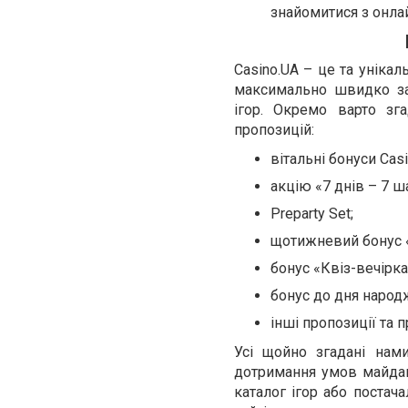
знайомитися з онла
Casino.UA – це та унікал
максимально швидко зав
ігор. Окремо варто зг
пропозицій:
вітальні бонуси Casi
акцію «7 днів – 7 ш
Preparty Set;
щотижневий бонус 
бонус «Квіз-вечірка
бонус до дня народ
інші пропозиції та 
Усі щойно згадані нам
дотримання умов майдан
каталог ігор або постач