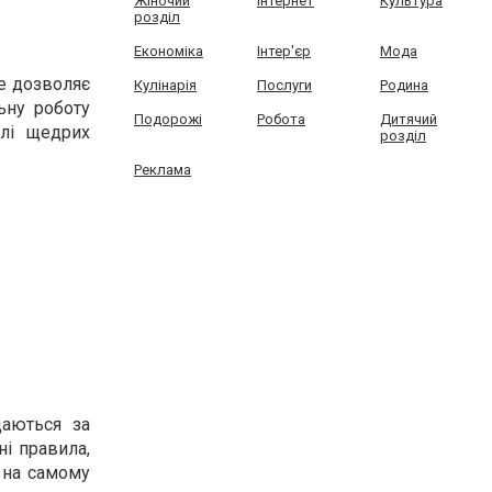
Жіночий
Інтернет
Культура
розділ
Економіка
Інтер'єр
Мода
Це дозволяє
Кулінарія
Послуги
Родина
ьну роботу
Подорожі
Робота
Дитячий
олі щедрих
розділ
Реклама
даються за
і правила,
а на самому