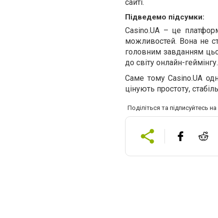
сайті.
Підведемо підсумки:
Casino.UA – це платфор
можливостей. Вона не ст
головним завданням цьог
до світу онлайн-геймінгу.
Саме тому Casino.UA одн
цінують простоту, стабіл
Поділіться та підписуйтесь н