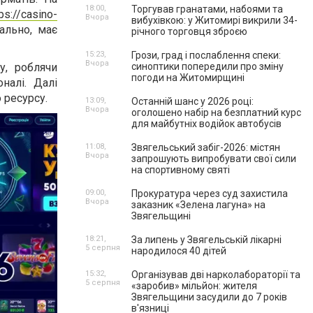
18:00,
Торгував гранатами, набоями та
ps://casino-
Вчора
вибухівкою: у Житомирі викрили 34-
ально, має
річного торговця зброєю
15:23,
Грози, град і послаблення спеки:
Вчора
у, роблячи
синоптики попередили про зміну
погоди на Житомирщині
налі. Далі
 ресурсу.
13:09,
Останній шанс у 2026 році:
Вчора
оголошено набір на безплатний курс
для майбутніх водійок автобусів
11:08,
Звягельський забіг-2026: містян
Вчора
запрошують випробувати свої сили
на спортивному святі
09:00,
Прокуратура через суд захистила
Вчора
заказник «Зелена лагуна» на
Звягельщині
18:21,
За липень у Звягельській лікарні
5 серпня
народилося 40 дітей
15:32,
Організував дві нарколабораторії та
5 серпня
«заробив» мільйон: жителя
Звягельщини засудили до 7 років
в'язниці