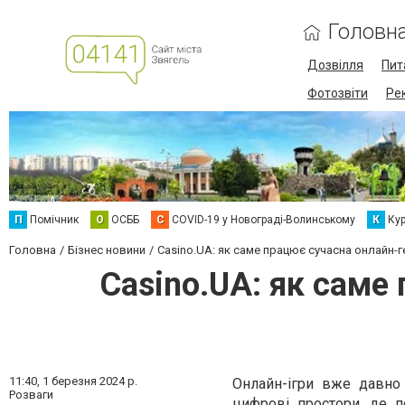
Головн
Дозвілля
Пит
Фотозвіти
Ре
П
Помічник
О
ОСББ
C
COVID-19 у Новограді-Волинському
К
Кур
Головна
Бізнес новини
Casino.UA: як саме працює сучасна онлайн-ге
Casino.UA: як саме
11:40,
1 березня 2024 р.
Онлайн-ігри вже давно
Розваги
цифрові простори, де п