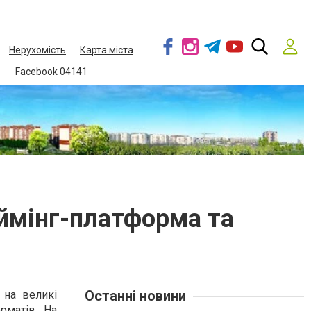
Нерухомість
Карта міста
1
Facebook 04141
еймінг-платформа та
Останні новини
 на великі
рматів. На