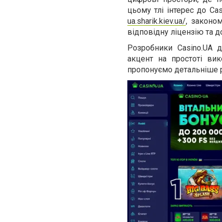
цьому тлі інтерес до Ca
ua.sharik.kiev.ua/
, законо
відповідну ліцензію та 
Розробники Casino.UA д
акцент на простоті вик
пропонуємо детальніше р