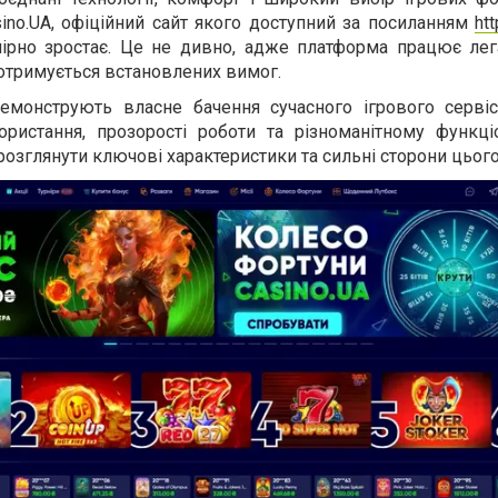
sino.UA, офіційний сайт якого доступний за посиланням
htt
мірно зростає. Це не дивно, адже платформа працює лег
дотримується встановлених вимог.
емонструють власне бачення сучасного ігрового сервіс
ористання, прозорості роботи та різноманітному функціо
озглянути ключові характеристики та сильні сторони цього