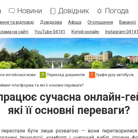
а
Новини
Довідник
Погода
ання та відповіді
Довідкова
Афіша
Оголошення
Вакансії
клама на сайті
YouTube 04141
Купуй онлайн
Instagram 0414
си англійської мови
П
Переклад документів
Г
Графік руху автобусів
ймінг-платформа та які її основні переваги?
 працює сучасна онлайн-г
які її основні переваги?
 перестали бути лише розвагою — вони перетворилися
оєднані технології, комфорт і широкий вибір ігрових фо