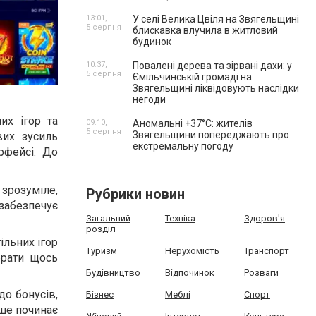
13:01,
У селі Велика Цвіля на Звягельщині
5 серпня
блискавка влучила в житловий
будинок
10:37,
Повалені дерева та зірвані дахи: у
5 серпня
Ємільчинській громаді на
Звягельщині ліквідовують наслідки
негоди
их ігор та
09:10,
Аномальні +37°C: жителів
5 серпня
Звягельщини попереджають про
вих зусиль
екстремальну погоду
рфейсі. До
зрозуміле,
Рубрики новин
забезпечує
Загальний
Техніка
Здоров'я
розділ
ільних ігор
Туризм
Нерухомість
Транспорт
брати щось
Будівництво
Відпочинок
Розваги
до бонусів,
Бізнес
Меблі
Спорт
ише починає