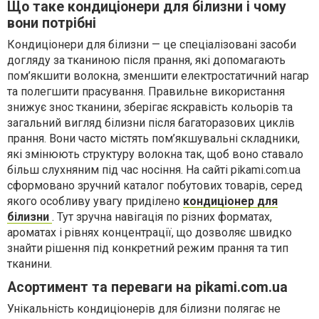
Що таке кондиціонери для білизни і чому
вони потрібні
Кондиціонери для білизни — це спеціалізовані засоби
догляду за тканиною після прання, які допомагають
пом’якшити волокна, зменшити електростатичний нагар
та полегшити прасування. Правильне використання
знижує знос тканини, зберігає яскравість кольорів та
загальний вигляд білизни після багаторазових циклів
прання. Вони часто містять пом’якшувальні складники,
які змінюють структуру волокна так, щоб воно ставало
більш слухняним під час носіння. На сайті pikami.com.ua
сформовано зручний каталог побутових товарів, серед
якого особливу увагу приділено
кондиціонер для
білизни
. Тут зручна навігація по різних форматах,
ароматах і рівнях концентрації, що дозволяє швидко
знайти рішення під конкретний режим прання та тип
тканини.
Асортимент та переваги на pikami.com.ua
Унікальність кондиціонерів для білизни полягає не