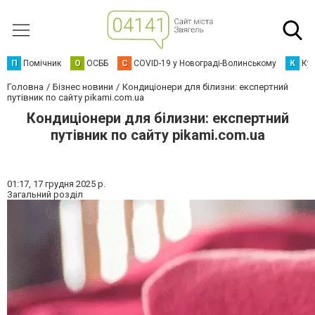
П
Помічник
О
ОСББ
C
COVID-19 у Новограді-Волинському
К
Кур
Головна
Бізнес новини
Кондиціонери для білизни: експертний
путівник по сайту pikami.com.ua
Кондиціонери для білизни: експертний
путівник по сайту pikami.com.ua
01:17,
17 грудня 2025 р.
Загальний розділ