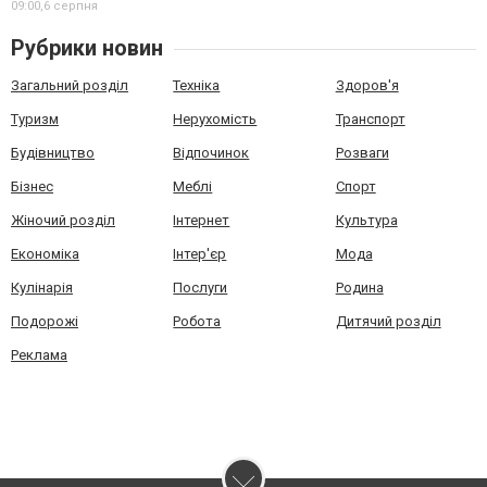
09:00,
6 серпня
Рубрики новин
Загальний розділ
Техніка
Здоров'я
Туризм
Нерухомість
Транспорт
Будівництво
Відпочинок
Розваги
Бізнес
Меблі
Спорт
Жіночий розділ
Інтернет
Культура
Економіка
Інтер'єр
Мода
Кулінарія
Послуги
Родина
Подорожі
Робота
Дитячий розділ
Реклама