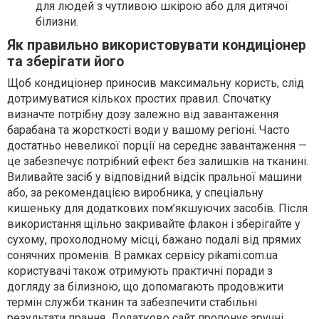
для людей з чутливою шкірою або для дитячої
білизни.
Як правильно використовувати кондиціонер
та зберігати його
Щоб кондиціонер приносив максимальну користь, слід
дотримуватися кількох простих правил. Спочатку
визначте потрібну дозу залежно від завантаження
барабана та жорсткості води у вашому регіоні. Часто
достатньо невеликої порції на середнє завантаження —
це забезпечує потрібний ефект без залишків на тканині.
Виливайте засіб у відповідний відсік пральної машини
або, за рекомендацією виробника, у спеціальну
кишеньку для додаткових пом’якшуючих засобів. Після
використання щільно закривайте флакон і зберігайте у
сухому, прохолодному місці, бажано подалі від прямих
сонячних променів. В рамках сервісу pikami.com.ua
користувачі також отримують практичні поради з
догляду за білизною, що допомагають продовжити
термін служби тканин та забезпечити стабільні
результати прання. Додатково сайт пропонує зручні