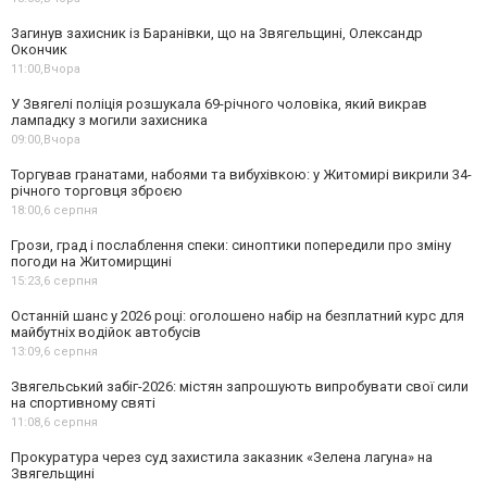
Загинув захисник із Баранівки, що на Звягельщині, Олександр
Окончик
11:00,
Вчора
У Звягелі поліція розшукала 69-річного чоловіка, який викрав
лампадку з могили захисника
09:00,
Вчора
Торгував гранатами, набоями та вибухівкою: у Житомирі викрили 34-
річного торговця зброєю
18:00,
6 серпня
Грози, град і послаблення спеки: синоптики попередили про зміну
погоди на Житомирщині
15:23,
6 серпня
Останній шанс у 2026 році: оголошено набір на безплатний курс для
майбутніх водійок автобусів
13:09,
6 серпня
Звягельський забіг-2026: містян запрошують випробувати свої сили
на спортивному святі
11:08,
6 серпня
Прокуратура через суд захистила заказник «Зелена лагуна» на
Звягельщині