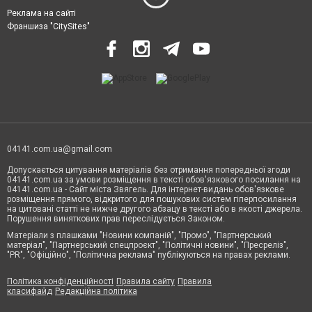
Реклама на сайті
Франшиза "CitySites"
04141.com.ua@gmail.com
Допускається цитування матеріалів без отримання попередньої згоди
04141.com.ua за умови розміщення в тексті обов'язкового посилання на
04141.com.ua - Сайт міста Звягель. Для інтернет-видань обов'язкове
розміщення прямого, відкритого для пошукових систем гіперпосилання
на цитовані статті не нижче другого абзацу в тексті або в якості джерела.
Порушення виняткових прав переслідується Законом.
Матеріали з плашками "Новини компаній", "Промо", "Партнерський
матеріал", "Партнерський спецпроєкт", "Політичні новини", "Пресреліз",
"PR", "Офіційно", "Політична реклама" публікуються на правах реклами.
Політика конфіденційності
Правила сайту
Правила
класифайд
Редакційна політика