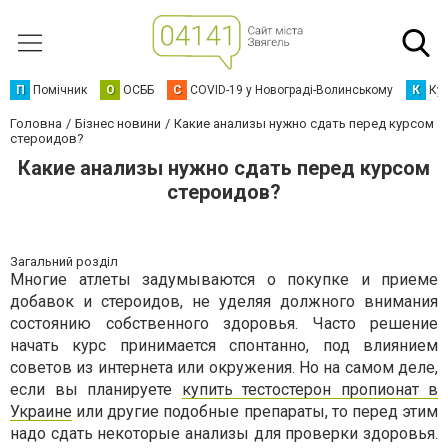
П
Помічник
О
ОСББ
C
COVID-19 у Новограді-Волинському
К
Кур
Головна
Бізнес новини
Какие анализы нужно сдать перед курсом
стероидов?
Какие анализы нужно сдать перед курсом
стероидов?
Загальний розділ
Многие атлеты задумываются о покупке и приеме
добавок и стероидов, не уделяя должного внимания
состоянию собственного здоровья. Часто решение
начать курс принимается спонтанно, под влиянием
советов из интернета или окружения. Но на самом деле,
если вы планируете
купить тестостерон пропионат в
Украине
или другие подобные препараты, то перед этим
надо сдать некоторые анализы для проверки здоровья.