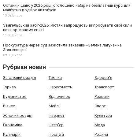
Останній шанс у 2026 році: оголошено набір на безплатний курс для
майбутніх водійок автобусів
13:09,
Вчора
Звягельський забіг-2026: містян запрошують випробувати свої сили
на спортивному святі
11:08,
Вчора
Прокуратура через суд захистила заказник «Зелена лагуна» на
Звягельщині
09:00,
Вчора
Рубрики новин
Загальний розділ
Техніка
Здоров'я
Туризм
Нерухомість
Транспорт
Будівництво
Відпочинок
Розваги
Бізнес
Меблі
Спорт
Жіночий розділ
Інтернет
Культура
Економіка
Інтер'єр
Мода
Кулінарія
Послуги
Родина