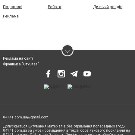
Подорожі
Робота
Дитячий розділ
Реклама
Реклама на сайті
Франшиза "CitySites"
04141.com.ua@gmail.com
Допускається цитування матеріалів без отримання попередньої згоди
04141.com.ua за умови розміщення в тексті обов'язкового посилання на
04141.com.ua - Сайт міста Звягель. Для інтернет-видань обов'язкове