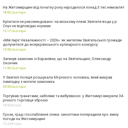
На Житомирщині від початку року народилося понад 3 тис немовлят
18:06,
Сьогодні
Купатися не рекомендовано: на міському пляжі Звягеля вода у р.
Случ не відповідає нормам
15:17,
Сьогодні
«Мій пиріг Незалежності – 2026»: як жителям Звягельської громади
долучитися до всеукраїнського кулінарного конкурсу
13:00,
Сьогодні
Загинув захисник із Баранівки, що на Звягельщині, Олександр
Окончик
11:00,
Сьогодні
У Звягелі поліція розшукала 69-річного чоловіка, який викрав
лампадку з могили захисника
09:00,
Сьогодні
Торгував гранатами, набоями та вибухівкою: у Житомирі викрили 34-
річного торговця зброєю
18:00,
Вчора
Грози, град і послаблення спеки: синоптики попередили про зміну
погоди на Житомирщині
15:23,
Вчора