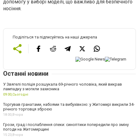
допомогу у виборі моделі, що важливо для безпечного
носіння.
Поділіться та підписуйтесь на наші джерела
Останні новини
У Звягелі поліція розшукала 69-річного чоловіка, який викрав
лампадку з могили захисника
09:00,
Сьогодні
Торгував гранатами, набоями та вибухівкою: у Житомирі викрили 34-
річного торговця зброєю
18:00,
Вчора
Грози, град і послаблення спеки: синоптики попередили про зміну
погоди на Житомирщині
15:23,
Вчора