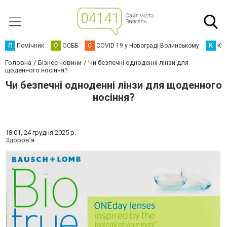
П
Помічник
О
ОСББ
C
COVID-19 у Новограді-Волинському
К
Кур
Головна
Бізнес новини
Чи безпечні одноденні лінзи для
щоденного носіння?
Чи безпечні одноденні лінзи для щоденного
носіння?
18:01,
24 грудня 2025 р.
Здоров'я