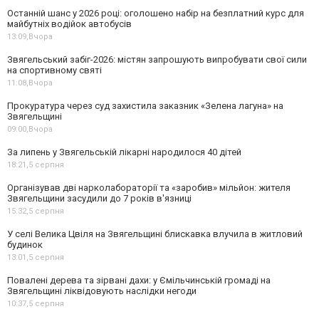
Останній шанс у 2026 році: оголошено набір на безплатний курс для
майбутніх водійок автобусів
13:09,
Вчора
Звягельський забіг-2026: містян запрошують випробувати свої сили
на спортивному святі
11:08,
Вчора
Прокуратура через суд захистила заказник «Зелена лагуна» на
Звягельщині
09:00,
Вчора
За липень у Звягельській лікарні народилося 40 дітей
18:21,
5 серпня
Організував дві нарколабораторії та «заробив» мільйон: жителя
Звягельщини засудили до 7 років в'язниці
15:32,
5 серпня
У селі Велика Цвіля на Звягельщині блискавка влучила в житловий
будинок
13:01,
5 серпня
Повалені дерева та зірвані дахи: у Ємільчинській громаді на
Звягельщині ліквідовують наслідки негоди
10:37,
5 серпня