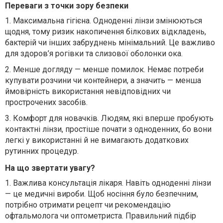
Переваги з точки зору безпеки
1.
Максимальна гігієна. Одноденні лінзи змінюються
щодня, тому ризик накопичення білкових відкладень,
бактерій чи інших забруднень мінімальний. Це важливо
для здоров’я рогівки та слизової оболонки ока.
2.
Менше догляду — менше помилок. Немає потреби
купувати розчини чи контейнери, а значить — менша
ймовірність використання невідповідних чи
прострочених засобів.
3.
Комфорт для новачків. Людям, які вперше пробують
контактні лінзи, простіше почати з одноденних, бо вони
легкі у використанні й не вимагають додаткових
рутинних процедур.
На що звертати увагу?
1.
Важлива консультація лікаря. Навіть одноденні лінзи
— це медичні вироби. Щоб носіння було безпечним,
потрібно отримати рецепт чи рекомендацію
офтальмолога чи оптометриста. Правильний підбір