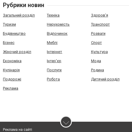
Рубрики новин
Загальний розділ
Техніка
Здоров'я
Туризм
Нерухомість
Транспорт
Будівництво
Відпочинок
Розваги
Бізнес
Меблі
Спорт
Жіночий розділ
Інтернет
Культура
Економіка
Інтер'єр
Мода
Кулінарія
Послуги
Родина
Подорожі
Робота
Дитячий розділ
Реклама
Реклама на сайті