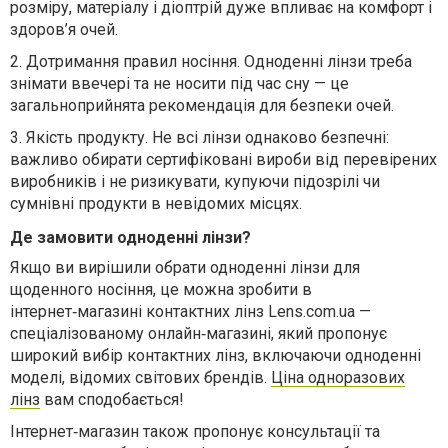
розміру, матеріалу і діоптрій дуже впливає на комфорт і
здоров’я очей.
2.
Дотримання правил носіння. Одноденні лінзи треба
знімати ввечері та не носити під час сну — це
загальноприйнята рекомендація для безпеки очей.
3.
Якість продукту. Не всі лінзи однаково безпечні:
важливо обирати сертифіковані вироби від перевірених
виробників і не ризикувати, купуючи підозрілі чи
сумнівні продукти в невідомих місцях.
Де замовити одноденні лінзи?
Якщо ви вирішили обрати одноденні лінзи для
щоденного носіння, це можна зробити в
інтернет
‑
магазині
контактних
лінз
Lens.com.ua
—
спеці
алізованому онлайн
‑
магазині
,
який
пропонує
широкий
вибір
контактних
лінз
,
включаючи
одноденні
моделі
,
відомих
світових
брендів
.
Ціна одноразових
лінз
вам сподобається!
Інтернет
‑
магазин
також
пропону
є консультації та