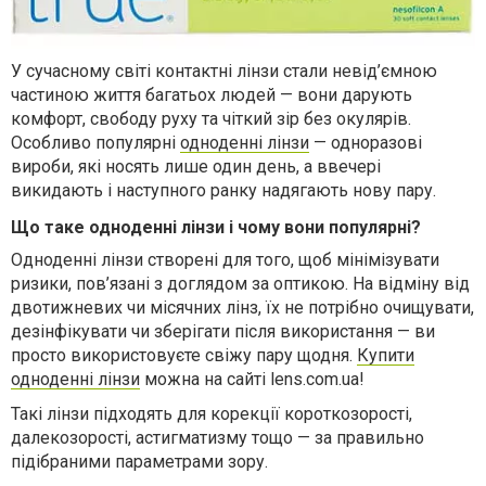
У сучасному світі контактні лінзи стали невід’ємною
частиною життя багатьох людей — вони дарують
комфорт, свободу руху та чіткий зір без окулярів.
Особливо популярні
одноденні лінзи
— одноразові
вироби, які носять лише один день, а ввечері
викидають і наступного ранку надягають нову пару.
Що таке одноденні лінзи і чому вони популярні?
Одноденні лінзи створені для того, щоб мінімізувати
ризики, пов’язані з доглядом за оптикою. На відміну від
двотижневих чи місячних лінз, їх не потрібно очищувати,
дезінфікувати чи зберігати після використання — ви
просто використовуєте свіжу пару щодня.
Купити
одноденні лінзи
можна на сайті lens.com.ua!
Такі лінзи підходять для корекції короткозорості,
далекозорості, астигматизму тощо — за правильно
підібраними параметрами зору.