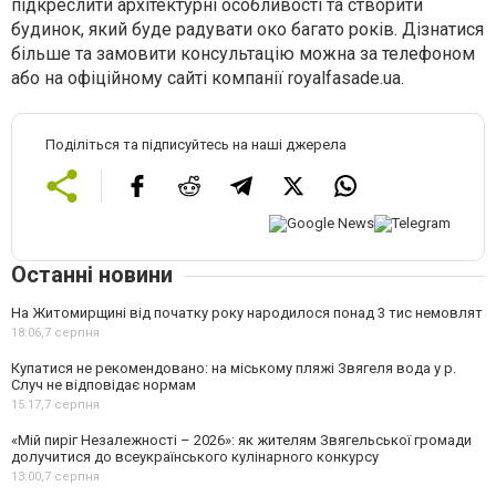
підкреслити архітектурні особливості та створити
будинок, який буде радувати око багато років. Дізнатися
більше та замовити консультацію можна за телефоном
або на офіційному сайті компанії royalfasade.ua.
Поділіться та підписуйтесь на наші джерела
Останні новини
На Житомирщині від початку року народилося понад 3 тис немовлят
18:06,
7 серпня
Купатися не рекомендовано: на міському пляжі Звягеля вода у р.
Случ не відповідає нормам
15:17,
7 серпня
«Мій пиріг Незалежності – 2026»: як жителям Звягельської громади
долучитися до всеукраїнського кулінарного конкурсу
13:00,
7 серпня